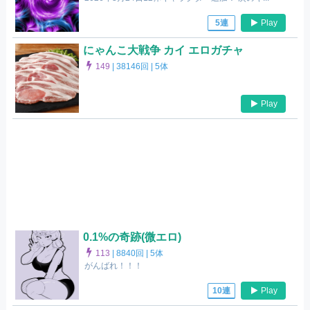
Play
5連
にゃんこ大戦争 カイ エロガチャ
149
|
38146回 |
5体
Play
0.1%の奇跡(微エロ)
113
|
8840回 |
5体
がんばれ！！！
Play
10連