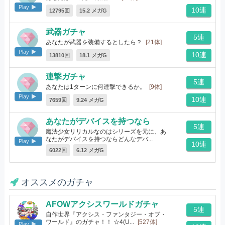
Play
10連
12795回
15.2 メガG
武器ガチャ
5連
あなたが武器を装備するとしたら？
[21体]
Play
10連
13810回
18.1 メガG
連撃ガチャ
5連
あなたは1ターンに何連撃できるか。
[9体]
Play
10連
7659回
9.24 メガG
あなたがデバイスを持つなら
5連
魔法少女リリカルなのはシリーズを元に、あ
なたがデバイスを持つならどんなデバ...
Play
10連
[10体]
6022回
6.12 メガG
オススメのガチャ
AFOWアクシスワールドガチャ
5連
自作世界『アクシス・ファンタジー・オブ・
ワールド』のガチャ！！ ☆4(U...
[527体]
Play