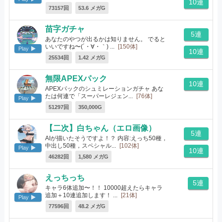
10連
73157回
53.6 メガG
苗字ガチャ
5連
あなたのやつが出るかは知りません。 でると
いいですね〜(´・∀・｀) ...
[150体]
Play
10連
25534回
1.42 メガG
無限APEXパック
10連
APEXパックのシュミレーションガチャ あな
たは何連で「スーパーレジェン...
[76体]
Play
51297回
350,000G
【二次】白ちゃん（エロ画像）
5連
AIが描いたそうですよ！？ 内容:えっち50種，
中出し50種，スペシャル...
[102体]
Play
10連
46282回
1,580 メガG
えっちっち
5連
キャラ6体追加〜！！ 10000超えたらキャラ
追加＋10連追加します！ ...
[21体]
Play
77596回
48.2 メガG