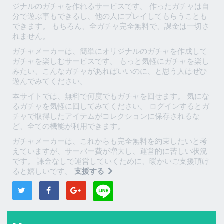
ジナルのガチャを作れるサービスです。 作ったガチャは自
分で遊ぶ事もできるし、他の人にプレイしてもらうことも
できます。 もちろん、全ガチャ完全無料で、課金は一切さ
れません。
ガチャメーカーは、簡単にオリジナルのガチャを作成して
ガチャを楽しむサービスです。 もっと気軽にガチャを楽し
みたい、こんなガチャがあればいいのに、と思う人はぜひ
遊んでみてください。
本サイトでは、無料で何度でもガチャを回せます。 気にな
るガチャを気軽に回してみてください。 ログインするとガ
チャで取得したアイテムがコレクションに保存されるな
ど、全ての機能が利用できます。
ガチャメーカーは、これからも完全無料を約束したいと考
えていますが、サーバー費が増大し、運営的に苦しい状況
です。 課金なしで運営していくために、暖かいご支援頂け
ると嬉しいです。
支援する