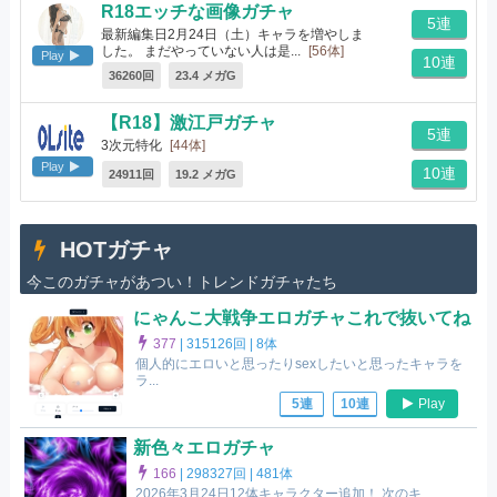
R18エッチな画像ガチャ
5連
最新編集日2月24日（土）キャラを増やしま
した。 まだやっていない人は是...
[56体]
Play
10連
36260回
23.4 メガG
【R18】激江戸ガチャ
5連
3次元特化
[44体]
Play
10連
24911回
19.2 メガG
HOTガチャ
今このガチャがあつい！トレンドガチャたち
にゃんこ大戦争エロガチャこれで抜いてね
377
|
315126回 |
8体
個人的にエロいと思ったりsexしたいと思ったキャラを
ラ...
Play
5連
10連
新色々エロガチャ
166
|
298327回 |
481体
2026年3月24日12体キャラクター追加！ 次のキ...