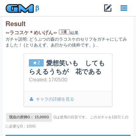
β
Result
Toggl
1連
∽ラコスケ＊めいげん∽
結果
ガチャ説明: どうぶつの森のラコスケのセリフをガチャにしてみ
navig
ました！ (とりあえず、あ行からの抜粋です。)...
愛想笑いも しても
★2
らえるうちが 花である
Created: 17/05/30
キャラの詳細を見る
現在の所持G： 15,000G
Gは使用の目安です。
このガチャを1回引くの
に必要なG：100G