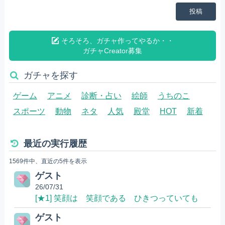
投稿
そろそろ、ガチャ作ってやるか・・
ガチャCreator募集
ガチャを探す
ゲーム
アニメ
診断・占い
絵師
うちのこ
スポーツ
動物
ネタ
人気
殿堂
HOT
新着
最近の実行履歴
1569件中、直近の5件を表示
ゲスト
26/07/31
[★1] 笑顔は 笑顔である ひきつっていても
ゲスト