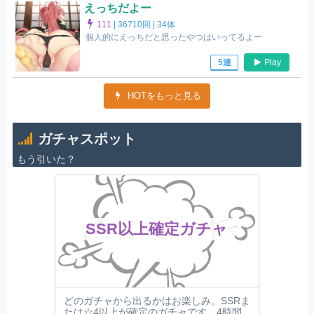
えっちだよー
111
|
36710回 |
34体
個人的にえっちだと思ったやつはいってるよー
Play
5連
HOTをもっと見る
ガチャスポット
もう引いた？
SSR以上確定ガチャ
どのガチャから出るかはお楽しみ。SSRま
たは☆4以上が確定のガチャです。4時間