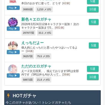
5連
本日のおかずに使って、どうぞ
[42体]
Play
10連
30855回
1,210 メガG
新色々エロガチャ
5連
2026年3月24日12体キャラクター追加！ 次の
キャラクター追加まで5...
[481体]
Play
297977回
33.1 メガG
えっちだよー
5連
個人的にえっちだと思ったやつはいってるよ
ー
[34体]
Play
36257回
75.5 メガG
ただのエロガチャ
5連
えー２次元現実、、揃えておりますSRは全部
AIです（SR以外もAIが入って...
[38体]
Play
10連
58872回
21.8 メガG
HOTガチャ
今このガチャがあつい！トレンドガチャたち