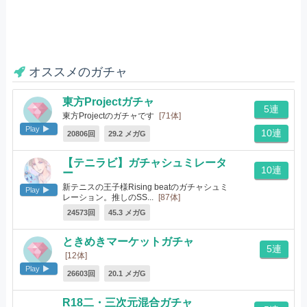
オススメのガチャ
東方Projectガチャ
5連
東方Projectのガチャです
[71体]
Play
10連
20806回
29.2 メガG
【テニラビ】ガチャシュミレータ
10連
ー
新テニスの王子様Rising beatのガチャシュミ
Play
レーション。推しのSS...
[87体]
24573回
45.3 メガG
ときめきマーケットガチャ
5連
[12体]
Play
26603回
20.1 メガG
R18二・三次元混合ガチャ