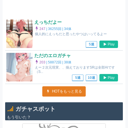
えっちだよー
247
|
36255回 |
34体
個人的にえっちだと思ったやつはいってるよー
Play
5連
ただのエロガチャ
203
|
58872回 |
38体
えー２次元現実、、揃えておりますSRは全部AIです
（S...
Play
5連
10連
HOTをもっと見る
ガチャスポット
もう引いた？