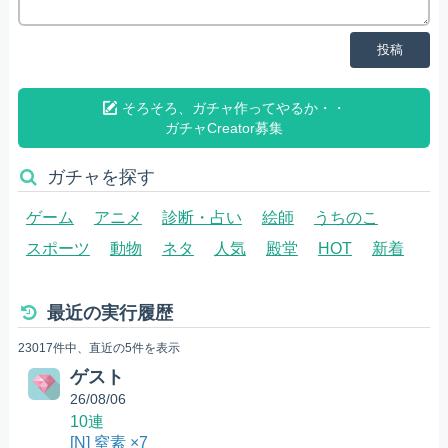
投稿
そろそろ、ガチャ作ってやるか・・
ガチャCreator募集
ガチャを探す
ゲーム
アニメ
診断・占い
絵師
うちのこ
スポーツ
動物
ネタ
人気
殿堂
HOT
新着
最近の実行履歴
23017件中、直近の5件を表示
ゲスト
26/08/06
10連
[N] 窒素 ×7