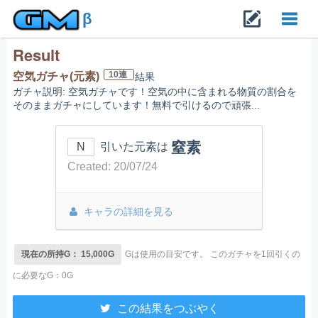
β
Result
Toggl
10連
空気ガチャ(元素)
結果
ガチャ説明: 空気ガチャです！空気の中に含まれる物質の割合を
navig
そのままガチャにしています！無料で引けるので頑張...
窒素
N
引いた元素は
Created: 20/07/24
キャラの詳細を見る
現在の所持G： 15,000G
Gは使用の目安です。
このガチャを1回引くの
に必要なG：0G
この結果をつぶやく