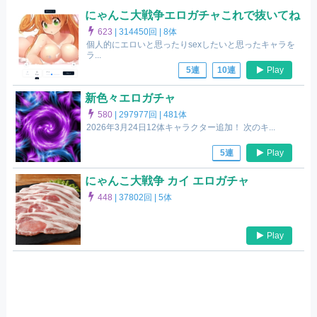
にゃんこ大戦争エロガチャこれで抜いてね
623
|
314450回 |
8体
個人的にエロいと思ったりsexしたいと思ったキャラを
ラ...
Play
5連
10連
新色々エロガチャ
580
|
297977回 |
481体
2026年3月24日12体キャラクター追加！ 次のキ...
Play
5連
にゃんこ大戦争 カイ エロガチャ
448
|
37802回 |
5体
Play