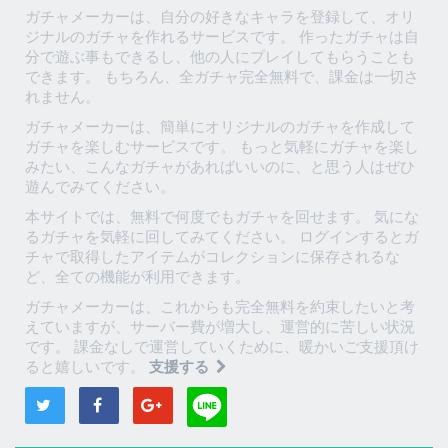
ガチャメーカーは、自分の好きなキャラを登録して、オリ
ジナルのガチャを作れるサービスです。 作ったガチャは自
分で遊ぶ事もできるし、他の人にプレイしてもらうことも
できます。 もちろん、全ガチャ完全無料で、課金は一切さ
れません。
ガチャメーカーは、簡単にオリジナルのガチャを作成して
ガチャを楽しむサービスです。 もっと気軽にガチャを楽し
みたい、こんなガチャがあればいいのに、と思う人はぜひ
遊んでみてください。
本サイトでは、無料で何度でもガチャを回せます。 気にな
るガチャを気軽に回してみてください。 ログインするとガ
チャで取得したアイテムがコレクションに保存されるな
ど、全ての機能が利用できます。
ガチャメーカーは、これからも完全無料を約束したいと考
えていますが、サーバー費が増大し、運営的に苦しい状況
です。 課金なしで運営していくために、暖かいご支援頂け
ると嬉しいです。
支援する