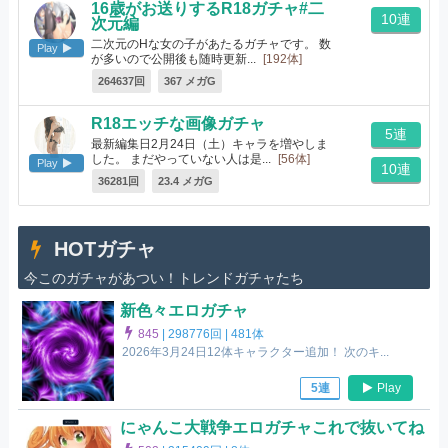
16歳がお送りするR18ガチャ#二
10連
次元編
二次元のHな女の子があたるガチャです。 数
Play
が多いので公開後も随時更新...
[192体]
264637回
367 メガG
R18エッチな画像ガチャ
5連
最新編集日2月24日（土）キャラを増やしま
した。 まだやっていない人は是...
[56体]
Play
10連
36281回
23.4 メガG
HOTガチャ
今このガチャがあつい！トレンドガチャたち
新色々エロガチャ
845
|
298776回 |
481体
2026年3月24日12体キャラクター追加！ 次のキ...
Play
5連
にゃんこ大戦争エロガチャこれで抜いてね