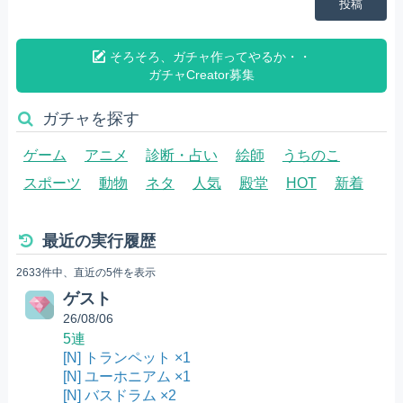
投稿
そろそろ、ガチャ作ってやるか・・
ガチャCreator募集
ガチャを探す
ゲーム
アニメ
診断・占い
絵師
うちのこ
スポーツ
動物
ネタ
人気
殿堂
HOT
新着
最近の実行履歴
2633件中、直近の5件を表示
ゲスト
26/08/06
5連
[N] トランペット ×1
[N] ユーホニアム ×1
[N] バスドラム ×2