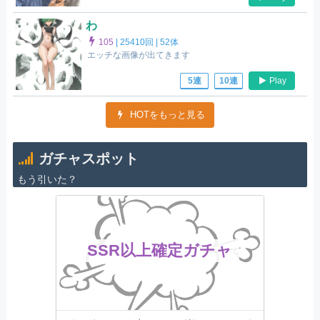
わ
105
|
25410回 |
52体
エッチな画像が出てきます
Play
5連
10連
HOTをもっと見る
ガチャスポット
もう引いた？
SSR以上確定ガチャ