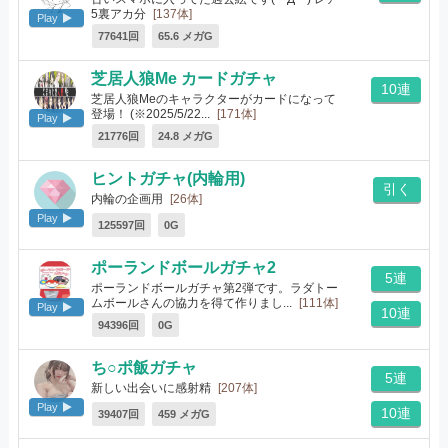
5裏アカ分
[137体]
Play
77641回
65.6 メガG
芝居人狼Me カードガチャ
10連
芝居人狼Meのキャラクターがカードになって
登場！ (※2025/5/22...
[171体]
Play
21776回
24.8 メガG
ヒントガチャ(内輪用)
引く
内輪の企画用
[26体]
Play
125597回
0G
ポーランドボールガチャ2
5連
ポーランドボールガチャ第2弾です。ラダトー
ムボールさんの協力を得て作りまし...
[111体]
Play
10連
94396回
0G
ち○ポ飯ガチャ
5連
新しい出会いに感射精
[207体]
Play
10連
39407回
459 メガG