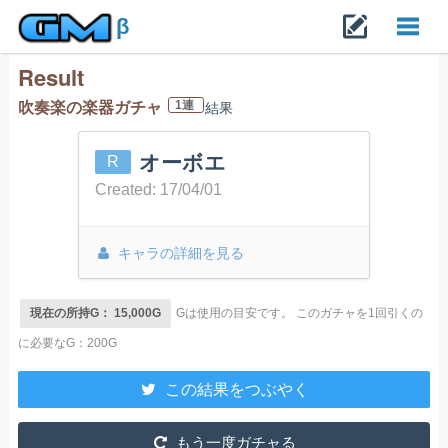
β
Result
Toggl
1連
吹奏楽の楽器ガチャ
結果
navig
オーボエ
R
Created: 17/04/01
キャラの詳細を見る
現在の所持G： 15,000G
Gは使用の目安です。
このガチャを1回引くの
に必要なG：200G
この結果をつぶやく
もう一度ガチャる