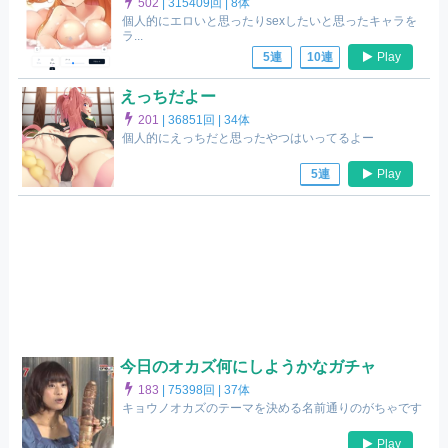
502
|
315409回 |
8体
個人的にエロいと思ったりsexしたいと思ったキャラを
ラ...
Play
5連
10連
えっちだよー
201
|
36851回 |
34体
個人的にえっちだと思ったやつはいってるよー
Play
5連
今日のオカズ何にしようかなガチャ
183
|
75398回 |
37体
キョウノオカズのテーマを決める名前通りのがちゃです
Play