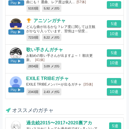
曲にも！ 選曲、レア度は個人...
[57体]
Play
10連
5153回
5.92 メガG
アニソンガチャ
5連
どんな曲が出るかな？レア度に関しては主観
がかなり入っています、苦情は一切受...
Play
10連
[244体]
7210回
8.22 メガG
歌い手さんガチャ
5連
お勧めの歌い手さんが出ますよ～！ 順次更
新。
[41体]
Play
10連
2834回
3.09 メガG
EXILE TRIBEガチャ
5連
EXILE TRIBEメンバーが出るガチャ
[35体]
Play
10連
2343回
2.43 メガG
オススメのガチャ
過去絵2015〜2017+2020裏アカ
5連
古いスマホに入ってた過去絵です(・Д・) レア