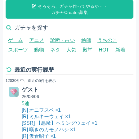
そろそろ、ガチャ作ってやるか・・
ガチャCreator募集
ガチャを探す
ゲーム
アニメ
診断・占い
絵師
うちのこ
スポーツ
動物
ネタ
人気
殿堂
HOT
新着
最近の実行履歴
12030件中、直近の5件を表示
ゲスト
26/08/06
5連
[N] オニフスベ ×1
[R] ミルキーウェイ ×1
[SSR] 【悪魔】ヘミングウェイ ×1
[R] 嘆きのカモノハシ ×1
[R] 仮倉昭子 ×1