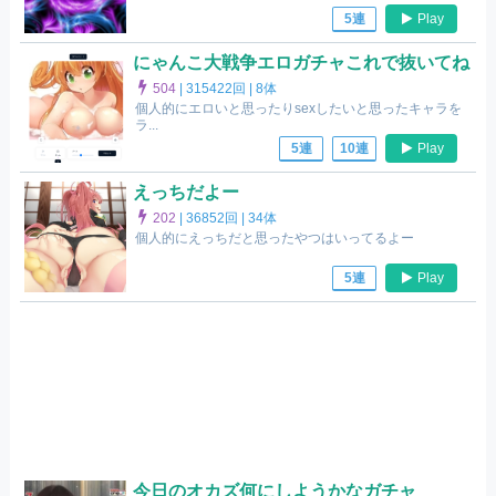
Play
5連
にゃんこ大戦争エロガチャこれで抜いてね
504
|
315422回 |
8体
個人的にエロいと思ったりsexしたいと思ったキャラを
ラ...
Play
5連
10連
えっちだよー
202
|
36852回 |
34体
個人的にえっちだと思ったやつはいってるよー
Play
5連
今日のオカズ何にしようかなガチャ