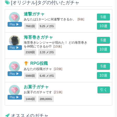
[オリジナル]タグの付いたガチャ
連撃ガチャ
5連
あなたは1ターンに何連撃できるか。
[9体]
Play
10連
7661回
9.25 メガG
海苔巻きガチャ
5連
海苔巻きレンジャーが現れた！ どの海苔巻き
を仲間にできるか!?
[10体]
Play
10連
2328回
2.33 メガG
RPG役職
5連
あなたの役職ガチャ
[10体]
Play
10連
5980回
6.45 メガG
お菓子ガチャ
引く
お菓子のガチャです
[21体]
Play
1444回
289,000G
オススメのガチャ