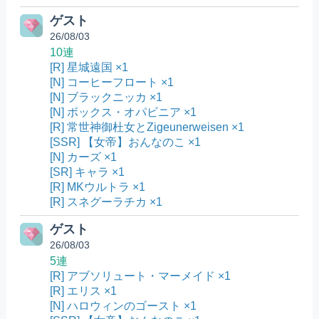
ゲスト
26/08/03
10連
[R] 星城遠国 ×1
[N] コーヒーフロート ×1
[N] ブラックニッカ ×1
[N] ボックス・オパビニア ×1
[R] 常世神御杜女とZigeunerweisen ×1
[SSR] 【女帝】おんなのこ ×1
[N] カーズ ×1
[SR] キャラ ×1
[R] MKウルトラ ×1
[R] スネグーラチカ ×1
ゲスト
26/08/03
5連
[R] アブソリュート・マーメイド ×1
[R] エリス ×1
[N] ハロウィンのゴースト ×1