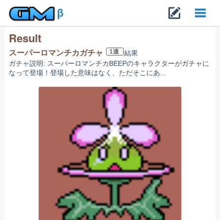
β
Result
Toggl
1連
スーパーロマンチカガチャ
結果
ガチャ説明: スーパーロマンチカBEEPのキャラクターがガチャに
navig
なって登場！登場した意味はなく、ただそこにあ...