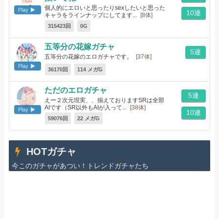
個人的にエロいと思ったりsexしたいと思った
Play
10連
キャラをラインナップにしてます...
[8体]
315423回
0G
五等分の花嫁ガチャ
5連
五等分の花嫁のエロガチャです。
[37体]
Play
36170回
114 メガG
ただのエロガチャ
5連
えー２次元現実、、揃えておりますSRは全部
AIです（SR以外もAIが入って...
[38体]
Play
10連
59076回
22 メガG
HOTガチャ
今このガチャがあつい！トレンドガチャたち