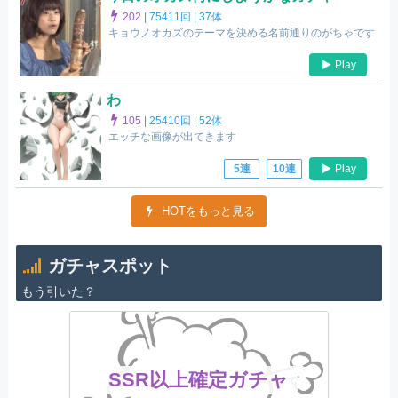
202
|
75411回 |
37体
キョウノオカズのテーマを決める名前通りのがちゃです
Play
わ
105
|
25410回 |
52体
エッチな画像が出てきます
Play
5連
10連
HOTをもっと見る
ガチャスポット
もう引いた？
SSR以上確定ガチャ