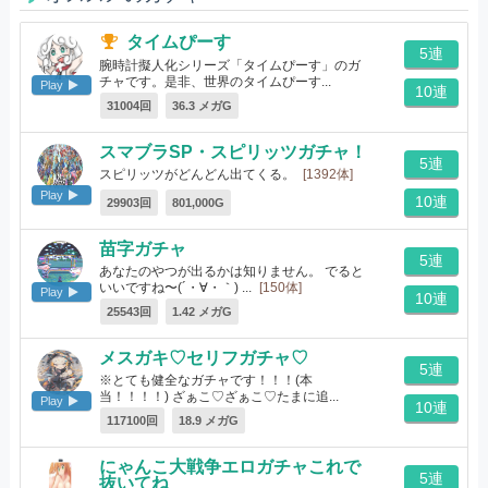
タイムぴーす
5連
腕時計擬人化シリーズ「タイムぴーす」のガ
チャです。是非、世界のタイムぴーす...
Play
10連
[96体]
31004回
36.3 メガG
スマブラSP・スピリッツガチャ！
5連
スピリッツがどんどん出てくる。
[1392体]
Play
10連
29903回
801,000G
苗字ガチャ
5連
あなたのやつが出るかは知りません。 でると
いいですね〜(´・∀・｀) ...
[150体]
Play
10連
25543回
1.42 メガG
メスガキ♡セリフガチャ♡
5連
※とても健全なガチャです！！！(本
当！！！！) ざぁこ♡ざぁこ♡たまに追...
Play
10連
[19体]
117100回
18.9 メガG
にゃんこ大戦争エロガチャこれで
5連
抜いてね