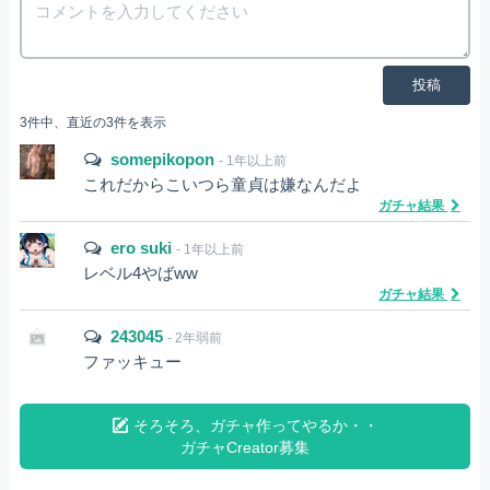
投稿
3件中、直近の3件を表示
somepikopon
- 1年以上前
これだからこいつら童貞は嫌なんだよ
ガチャ結果
ero suki
- 1年以上前
レベル4やばww
ガチャ結果
243045
- 2年弱前
ファッキュー
そろそろ、ガチャ作ってやるか・・
ガチャCreator募集