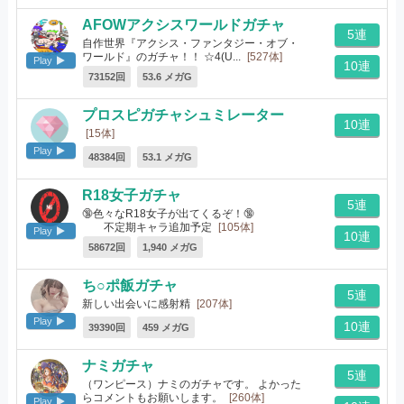
AFOWアクシスワールドガチャ
5連
自作世界『アクシス・ファンタジー・オブ・
ワールド』のガチャ！！ ☆4(U...
[527体]
Play
10連
73152回
53.6 メガG
プロスピガチャシュミレーター
10連
[15体]
Play
48384回
53.1 メガG
R18女子ガチャ
5連
🔞色々なR18女子が出てくるぞ！🔞
不定期キャラ追加予定
[105体]
Play
10連
58672回
1,940 メガG
ち○ポ飯ガチャ
5連
新しい出会いに感射精
[207体]
Play
10連
39390回
459 メガG
ナミガチャ
5連
（ワンピース）ナミのガチャです。 よかった
らコメントもお願いします。
[260体]
Play