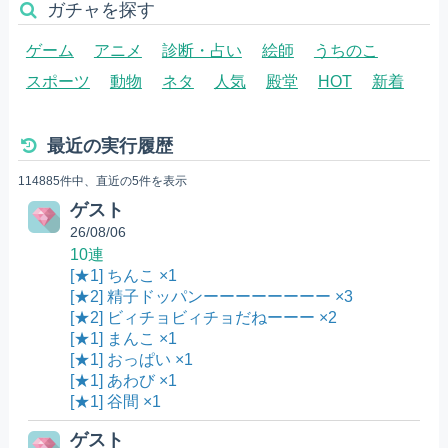
ガチャを探す
ゲーム
アニメ
診断・占い
絵師
うちのこ
スポーツ
動物
ネタ
人気
殿堂
HOT
新着
最近の実行履歴
114885件中、直近の5件を表示
ゲスト
26/08/06
10連
[★1] ちんこ ×1
[★2] 精子ドッパンーーーーーーーー ×3
[★2] ビィチョビィチョだねーーー ×2
[★1] まんこ ×1
[★1] おっぱい ×1
[★1] あわび ×1
[★1] 谷間 ×1
ゲスト