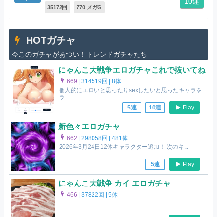
10連
35172回
770 メガG
HOTガチャ
今このガチャがあつい！トレンドガチャたち
にゃんこ大戦争エロガチャこれで抜いてね
669
|
314519回 |
8体
個人的にエロいと思ったりsexしたいと思ったキャラを
ラ...
Play
5連
10連
新色々エロガチャ
662
|
298058回 |
481体
2026年3月24日12体キャラクター追加！ 次のキ...
Play
5連
にゃんこ大戦争 カイ エロガチャ
466
|
37822回 |
5体