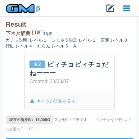
β
Result
Toggl
1連
下ネタ辞典
結果
ガチャ説明: レベル１ シモネタ単語 レベル２ 言葉 レベル３
navig
行動 レベル４ 知らん レベル５ A...
ビィチョビィチョだ
★2
ねーーー
Created: 23/03/07
キャラの詳細を見る
現在の所持G： 15,000G
Gは使用の目安です。
このガチャを1回引くの
に必要なG：10G