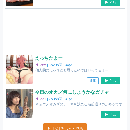
Play
えっちだよー
285
|
36296回 |
34体
個人的にえっちだと思ったやつはいってるよー
Play
5連
今日のオカズ何にしようかなガチャ
231
|
75058回 |
37体
キョウノオカズのテーマを決める名前通りのがちゃです
Play
HOTをもっと見る