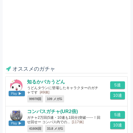
オススメのガチャ
知るかバカうどん
5連
うどんタウンに登場したキャラクターのガチ
ャです
[49体]
Play
10連
99978回
109 メガG
コンパスガチャ(UR2倍)
5連
ガチャ2万回(5連・10連も1回分)突破⋯⋯！回
せ回せー コンパス内での...
[117体]
Play
10連
41606回
33.8 メガG