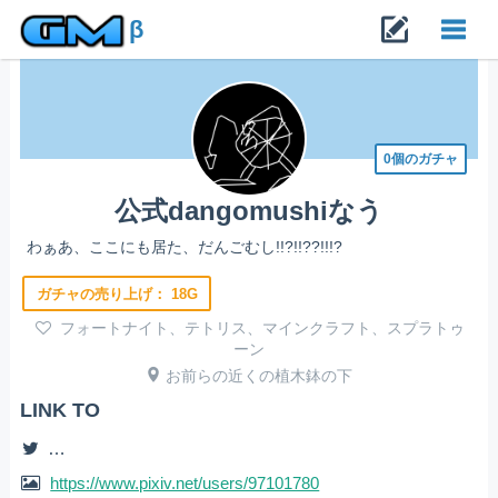
β
Toggl
navig
0個のガチャ
公式dangomushiなう
わぁあ、ここにも居た、だんごむし!!?!!??!!!?
ガチャの売り上げ：
18G
フォートナイト、テトリス、マインクラフト、スプラトゥ
ーン
お前らの近くの植木鉢の下
LINK TO
https://x.com/baf6PqHlujwGI2b?t=FIxs5Pd9H4JQbcivMAE
https://www.pixiv.net/users/97101780