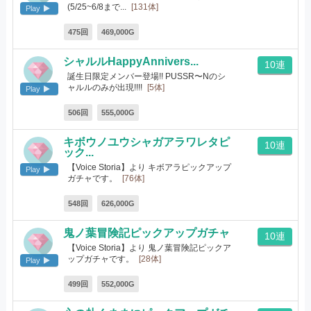
(5/25~6/8まで...
[131体]
Play
475回
469,000G
シャルルHappyAnnivers...
10連
誕生日限定メンバー登場!! PUSSR〜Nのシ
ャルルのみが出現!!!!
[5体]
Play
506回
555,000G
キボウノユウシャガアラワレタピ
10連
ック...
【Voice Storia】より キボアラピックアップ
Play
ガチャです。
[76体]
548回
626,000G
鬼ノ葉冒険記ピックアップガチャ
10連
【Voice Storia】より 鬼ノ葉冒険記ピックア
ップガチャです。
[28体]
Play
499回
552,000G