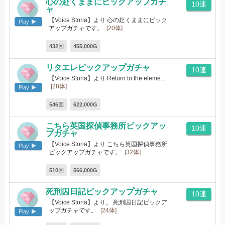
心の赴くままにピックアップガチ
10連
ャ
【Voice Storia】より 心の赴くままにピック
Play
アップガチャです。
[20体]
432回
455,000G
リタエレピックアップガチャ
10連
【Voice Storia】より Return to the eleme...
[28体]
Play
546回
622,000G
こちら英国探偵事務所ピックアッ
10連
プガチャ
【Voice Storia】より こちら英国探偵事務所
Play
ピックアップガチャです。
[32体]
510回
566,000G
死刑囚日記ピックアップガチャ
10連
【Voice Storia】より。 死刑囚日記ピックア
ップガチャです。
[24体]
Play