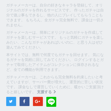
ガチャメーカーは、自分の好きなキャラを登録して、オリ
ジナルのガチャを作れるサービスです。 作ったガチャは自
分で遊ぶ事もできるし、他の人にプレイしてもらうことも
できます。 もちろん、全ガチャ完全無料で、課金は一切さ
れません。
ガチャメーカーは、簡単にオリジナルのガチャを作成して
ガチャを楽しむサービスです。 もっと気軽にガチャを楽し
みたい、こんなガチャがあればいいのに、と思う人はぜひ
遊んでみてください。
本サイトでは、無料で何度でもガチャを回せます。 気にな
るガチャを気軽に回してみてください。 ログインするとガ
チャで取得したアイテムがコレクションに保存されるな
ど、全ての機能が利用できます。
ガチャメーカーは、これからも完全無料を約束したいと考
えていますが、サーバー費が増大し、運営的に苦しい状況
です。 課金なしで運営していくために、暖かいご支援頂け
ると嬉しいです。
支援する