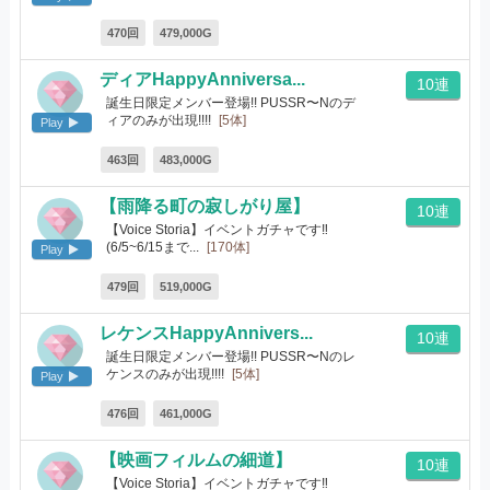
470回
479,000G
ディアHappyAnniversa...
10連
誕生日限定メンバー登場!! PUSSR〜Nのデ
ィアのみが出現!!!!
[5体]
Play
463回
483,000G
【雨降る町の寂しがり屋】
10連
【Voice Storia】イベントガチャです‼
(6/5~6/15まで...
[170体]
Play
479回
519,000G
レケンスHappyAnnivers...
10連
誕生日限定メンバー登場!! PUSSR〜Nのレ
ケンスのみが出現!!!!
[5体]
Play
476回
461,000G
【映画フィルムの細道】
10連
【Voice Storia】イベントガチャです‼