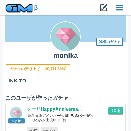
β
Toggl
navig
26個のガチャ
monika
ガチャの売り上げ：
20,171,600G
LINK TO
このユーザが作ったガチャ
クーリHappyAnniversa...
10連
誕生日限定メンバー登場!! PUSSR〜Nのク
ーリのみが出現!!!!
[5体]
Play
463回
496,000G