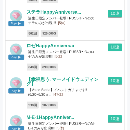
ステラHappyAnniversa...
10連
誕生日限定メンバー登場!! PUSSR〜Nのス
テラのみが出現!!!!
[5体]
Play
862回
925,000G
ロゼHappyAnniversar...
10連
誕生日限定メンバー登場!! PUSSR〜Nのロ
ゼのみが出現!!!!
[5体]
Play
848回
890,000G
【幸福思う｡マーメイドウェディン
10連
グ】
【Voice Storia】イベントガチャです‼
Play
(6/20~6/30ま...
[47体]
938回
987,000G
M-E-1HappyAnniver...
10連
誕生日限定メンバー登場!! PUSSR〜NのM-
E-1のみが出現!!!!
[5体]
Play