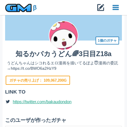
β
Toggl
navig
1個のガチャ
知るかバカうどん🌈3日目Z18a
うどんちゃんはシコれるエロ漫画を描いてるぽよ😇漫画の委託
→https://t.co/BWO6a2HzY9
ガチャの売り上げ：
109,067,200G
LINK TO
https://twitter.com/bakaudondon
このユーザが作ったガチャ