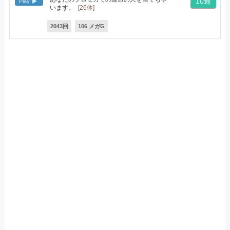
10連
Play
います。
[26体]
2043回
106 メガG