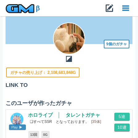
β
Toggl
navig
9個のガチャ
◪
ガチャの売り上げ：
2,108,683,848G
LINK TO
このユーザが作ったガチャ
ホロライブ │ タレントガチャ
5連
❏すべてSSR となっております。
[35体]
10連
Play
13回
0G