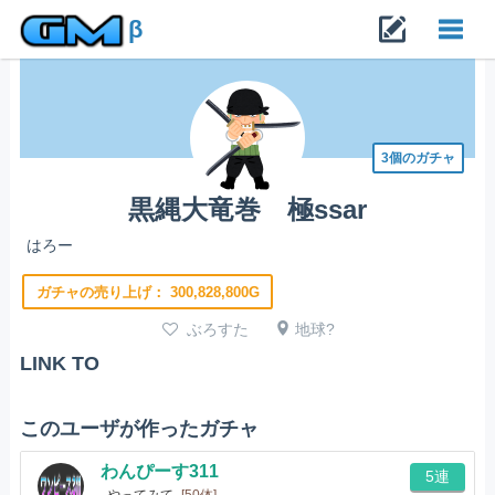
β
Toggl
navig
3個のガチャ
黒縄大竜巻 極ssar
はろー
ガチャの売り上げ：
300,828,800G
ぶろすた
地球?
LINK TO
このユーザが作ったガチャ
わんぴーす311
5連