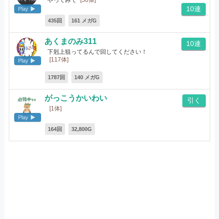
やってみて
[50体]
10連
Play
435回
161 メガG
あくまのみ311
10連
下剋上狙ってるんで回してください！
[117体]
Play
1787回
140 メガG
がっこうかいわい
引く
[1体]
Play
164回
32,800G