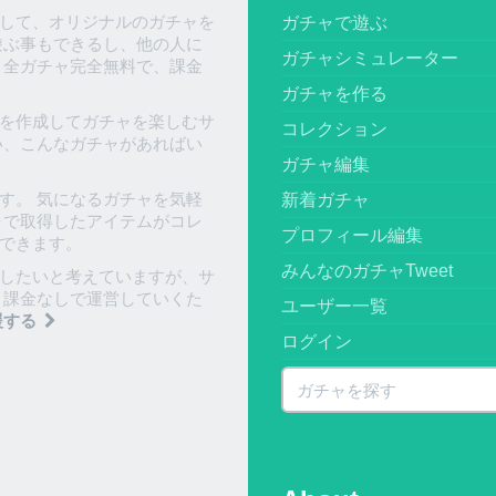
して、オリジナルのガチャを
ガチャで遊ぶ
遊ぶ事もできるし、他の人に
ガチャシミュレーター
、全ガチャ完全無料で、課金
ガチャを作る
を作成してガチャを楽しむサ
コレクション
い、こんなガチャがあればい
ガチャ編集
す。 気になるガチャを気軽
新着ガチャ
ャで取得したアイテムがコレ
プロフィール編集
できます。
みんなのガチャTweet
したいと考えていますが、サ
 課金なしで運営していくた
ユーザー一覧
援する
ログイン