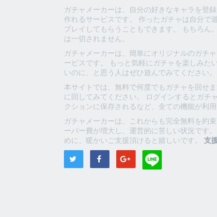
ガチャメーカーは、自分の好きなキャラを登録
作れるサービスです。 作ったガチャは自分で
プレイしてもらうこともできます。 もちろん
は一切されません。
ガチャメーカーは、簡単にオリジナルのガチャ
ービスです。 もっと気軽にガチャを楽しみた
いのに、と思う人はぜひ遊んでみてください。
本サイトでは、無料で何度でもガチャを回せま
に回してみてください。 ログインするとガチ
クションに保存されるなど、全ての機能が利用
ガチャメーカーは、これからも完全無料を約束
ーバー費が増大し、運営的に苦しい状況です。
めに、暖かいご支援頂けると嬉しいです。
支