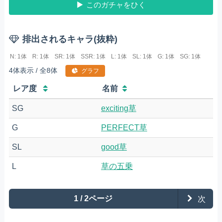
このガチャをひく
排出されるキャラ(抜粋)
N: 1体
R: 1体
SR: 1体
SSR: 1体
L: 1体
SL: 1体
G: 1体
SG: 1体
4体表示 / 全8体
グラフ
レア度
名前
SG
exciting草
G
PERFECT草
SL
good草
L
草の五乗
1 / 2ページ
次