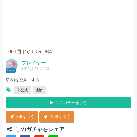
1001回 |
5,560G |
8体
プレイヤー
2年以上前に作成
Creator
草が出できます☆
非公式
創作
このガチャを引く
5連を引く
10連を引く
このガチャをシェア