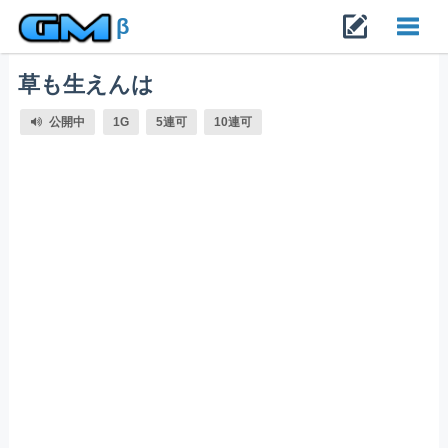
β
草も生えんは
Toggl
公開中
1G
5連可
10連可
navig