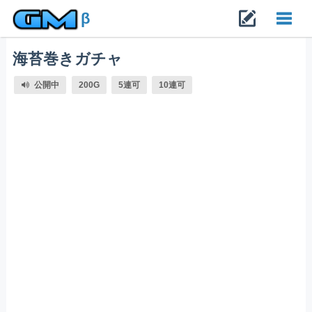
β
海苔巻きガチャ
Toggl
公開中
200G
5連可
10連可
navig