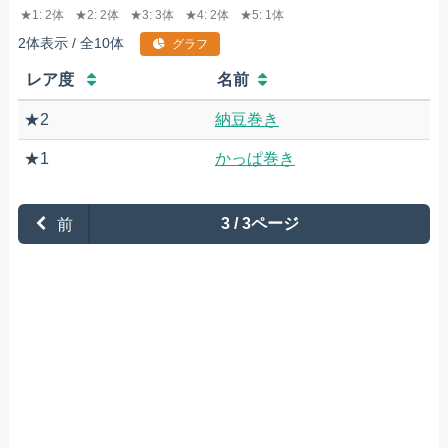
★1: 2体
★2: 2体
★3: 3体
★4: 2体
★5: 1体
2体表示 / 全10体
グラフ
レア度
名前
★2
納豆巻き
★1
かっぱ巻き
前
3 / 3ページ