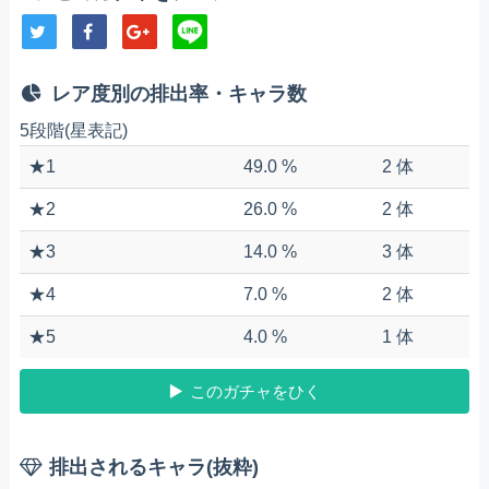
レア度別の排出率・キャラ数
5段階(星表記)
★1
49.0 %
2 体
★2
26.0 %
2 体
★3
14.0 %
3 体
★4
7.0 %
2 体
★5
4.0 %
1 体
このガチャをひく
排出されるキャラ(抜粋)