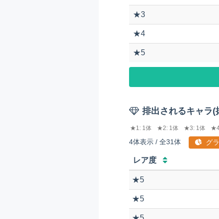
★3
★4
★5
排出されるキャラ(
★1: 1体
★2: 1体
★3: 1体
★4
4体表示 / 全31体
グラ
レア度
★5
★5
★5