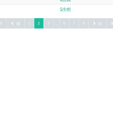
S中村
初
前
1
2
3
...
6
7
8
次