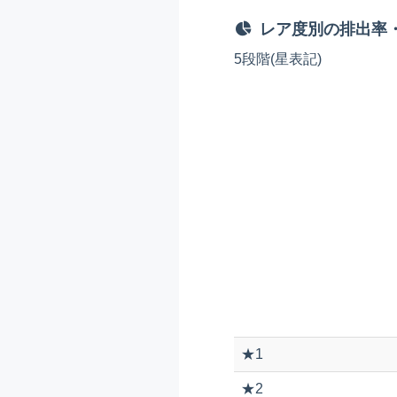
レア度別の排出率
5段階(星表記)
★1
★2