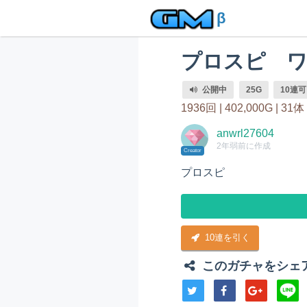
β
プロスピ 
公開中
25G
10連可
1936回 |
402,000G |
31体
anwrl27604
2年弱前に作成
Creator
プロスピ
10連を引く
このガチャをシェ