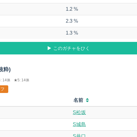
1.2 %
2.3 %
1.3 %
このガチャをひく
抜粋)
: 14体
★5: 14体
フ
名前
S松坂
S城島
S井口