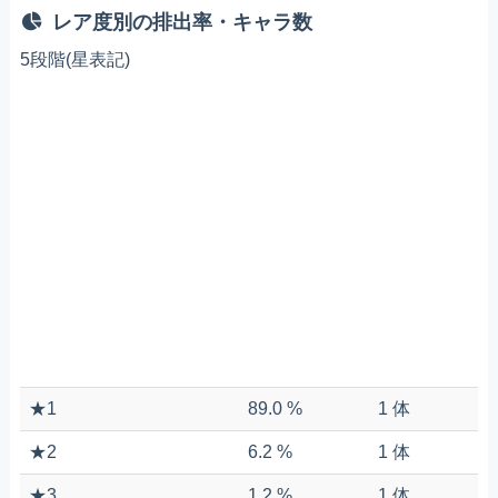
レア度別の排出率・キャラ数
5段階(星表記)
★1
89.0 %
1 体
★2
6.2 %
1 体
★3
1.2 %
1 体