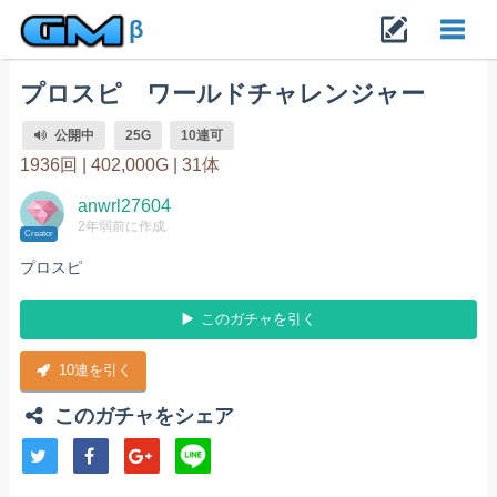
β
プロスピ ワールドチャレンジャー
Toggl
公開中
25G
10連可
navig
1936回 |
402,000G |
31体
anwrl27604
2年弱前に作成
Creator
プロスピ
このガチャを引く
10連を引く
このガチャをシェア