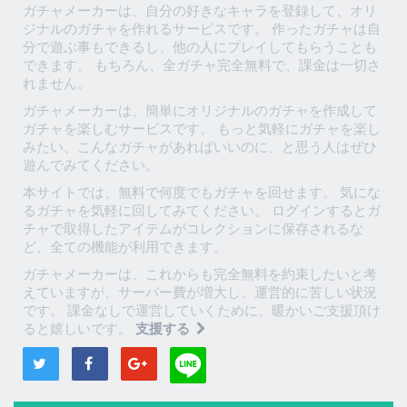
ガチャメーカーは、自分の好きなキャラを登録して、オリ
ジナルのガチャを作れるサービスです。 作ったガチャは自
分で遊ぶ事もできるし、他の人にプレイしてもらうことも
できます。 もちろん、全ガチャ完全無料で、課金は一切さ
れません。
ガチャメーカーは、簡単にオリジナルのガチャを作成して
ガチャを楽しむサービスです。 もっと気軽にガチャを楽し
みたい、こんなガチャがあればいいのに、と思う人はぜひ
遊んでみてください。
本サイトでは、無料で何度でもガチャを回せます。 気にな
るガチャを気軽に回してみてください。 ログインするとガ
チャで取得したアイテムがコレクションに保存されるな
ど、全ての機能が利用できます。
ガチャメーカーは、これからも完全無料を約束したいと考
えていますが、サーバー費が増大し、運営的に苦しい状況
です。 課金なしで運営していくために、暖かいご支援頂け
ると嬉しいです。
支援する