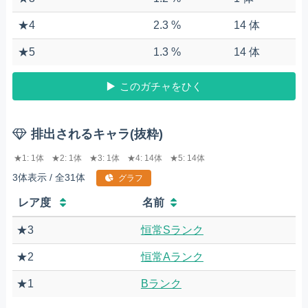
★4
2.3 %
14 体
★5
1.3 %
14 体
このガチャをひく
排出されるキャラ(抜粋)
★1: 1体
★2: 1体
★3: 1体
★4: 14体
★5: 14体
3体表示 / 全31体
グラフ
レア度
名前
★3
恒常Sランク
★2
恒常Aランク
★1
Bランク