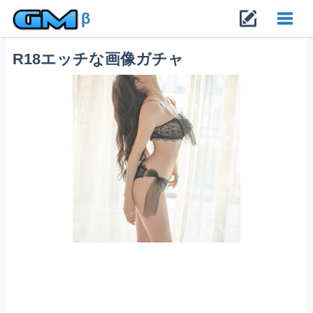
β
R18エッチな画像ガチャ
Toggl
navig