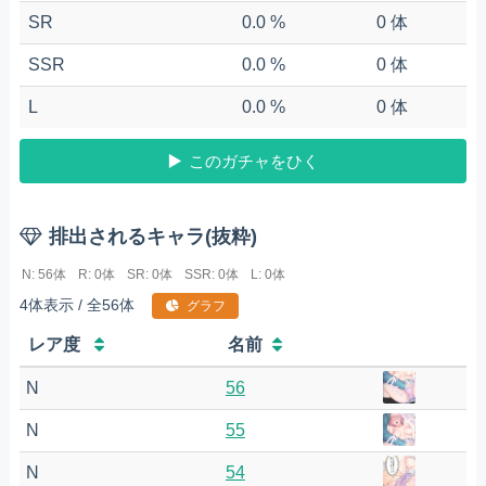
SR
0.0 %
0 体
SSR
0.0 %
0 体
L
0.0 %
0 体
このガチャをひく
排出されるキャラ(抜粋)
N: 56体
R: 0体
SR: 0体
SSR: 0体
L: 0体
4体表示 / 全56体
グラフ
レア度
名前
N
56
N
55
N
54