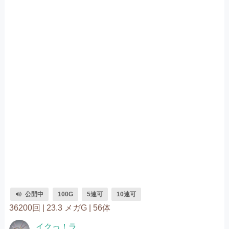
公開中
100G
5連可
10連可
36200回 |
23.3 メガG |
56体
イクっ！ラ