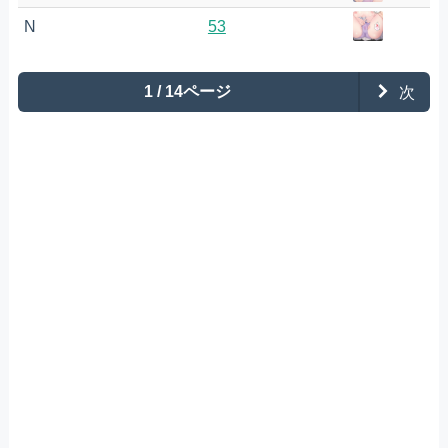
N
53
1 / 14ページ
次