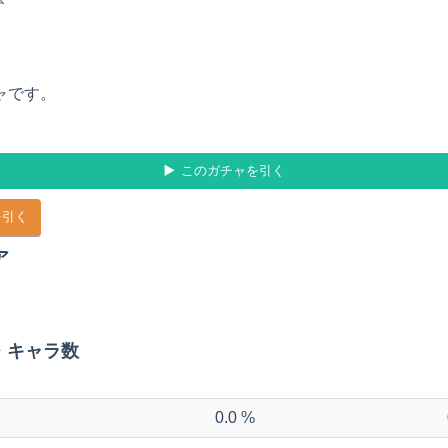
ャです。
このガチャを引く
を引く
ア
・キャラ数
0.0 %