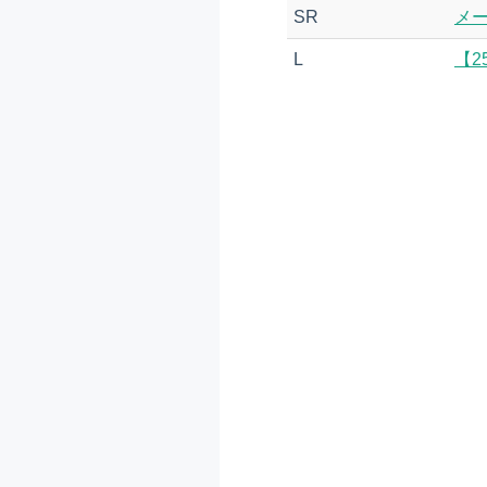
SR
メ
L
【2