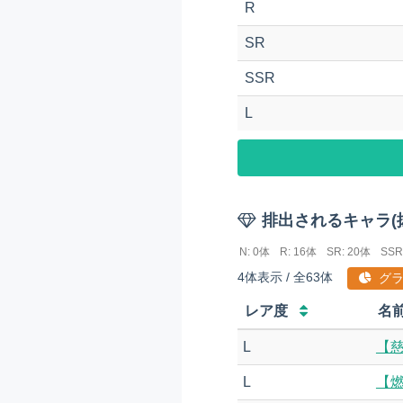
R
SR
SSR
L
排出されるキャラ(
N: 0体
R: 16体
SR: 20体
SSR
4体表示 / 全63体
グラ
レア度
名
L
【
L
【