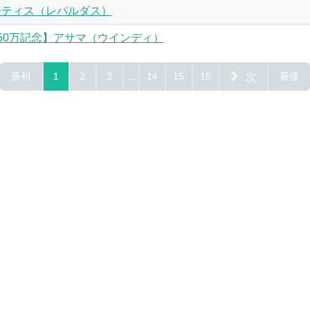
ーティス（レパルダス）
50万記念】アサマ（ウインディ）
最初
1
2
3
...
14
15
16
次
最後