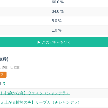
60.0 %
34.0 %
5.0 %
1.0 %
このガチャをひく
抜粋)
: 15体
L: 12体
フ
前
慈しむ静かな炎】ウェスタ（シャンデラ）
燃え上がる憤怒の炎】リープカ（★シャンデラ）