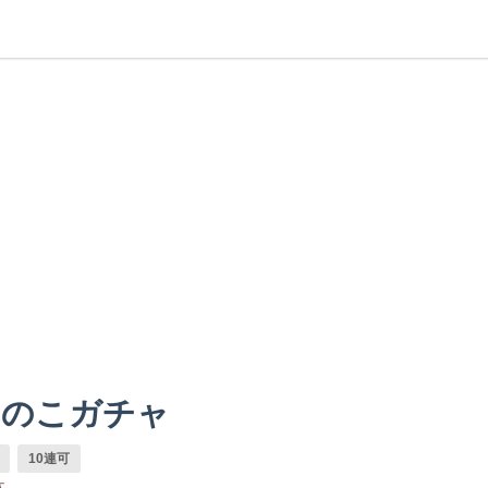
ちのこガチャ
10連可
体