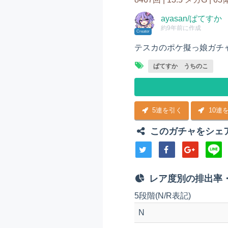
ayasan/ぱてすか
約9年前に作成
Creator
テスカのポケ擬っ娘ガチ
ぱてすか うちのこ
5連を引く
10連
このガチャをシェ
レア度別の排出率
5段階(N/R表記)
N