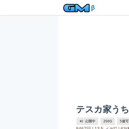
β
テスカ家う
公開中
250G
5連可
8467回 |
13.5 メガG |
63