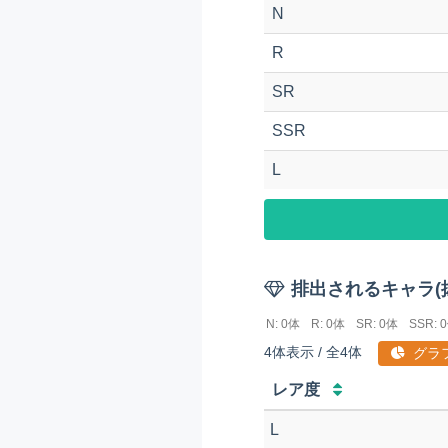
N
R
SR
SSR
L
排出されるキャラ(
N: 0体
R: 0体
SR: 0体
SSR: 
4体表示 / 全4体
グラ
レア度
L