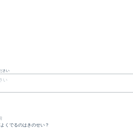
ださい
前
がよくでるのはきのせい？