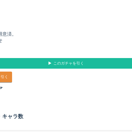
用意済。
せ
このガチャを引く
を引く
ア
・キャラ数