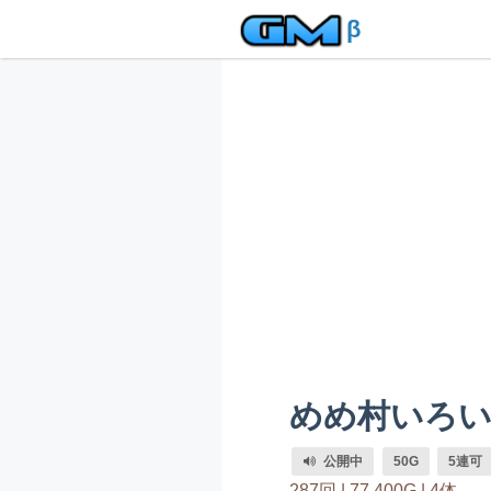
β
めめ村いろい
公開中
50G
5連可
287回 |
77,400G |
4体