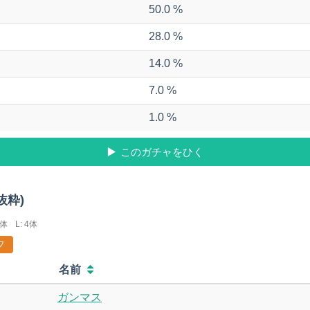
50.0 %
28.0 %
14.0 %
7.0 %
1.0 %
このガチャをひく
抜粋)
0体
L: 4体
フ
名前
ガンマス