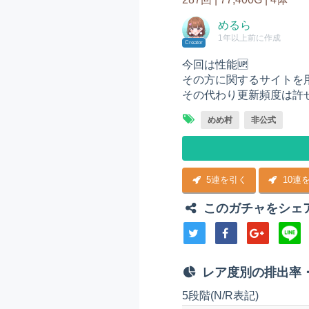
めるら
1年以上前に作成
Creator
今回は性能🆙
その方に関するサイトを
その代わり更新頻度は許
めめ村
非公式
5連を引く
10連
このガチャをシェ
レア度別の排出率
5段階(N/R表記)