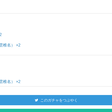
2
雲椎名） ×2
雲椎名） ×2
このガチャをつぶやく