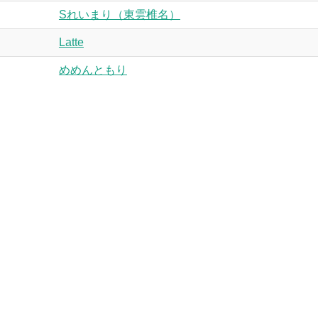
Sれいまり（東雲椎名）
Latte
めめんともり