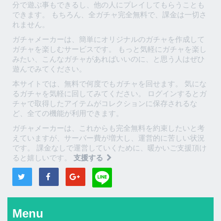
分で遊ぶ事もできるし、他の人にプレイしてもらうことも
できます。 もちろん、全ガチャ完全無料で、課金は一切さ
れません。
ガチャメーカーは、簡単にオリジナルのガチャを作成して
ガチャを楽しむサービスです。 もっと気軽にガチャを楽し
みたい、こんなガチャがあればいいのに、と思う人はぜひ
遊んでみてください。
本サイトでは、無料で何度でもガチャを回せます。 気にな
るガチャを気軽に回してみてください。 ログインするとガ
チャで取得したアイテムがコレクションに保存されるな
ど、全ての機能が利用できます。
ガチャメーカーは、これからも完全無料を約束したいと考
えていますが、サーバー費が増大し、運営的に苦しい状況
です。 課金なしで運営していくために、暖かいご支援頂け
ると嬉しいです。
支援する
Menu