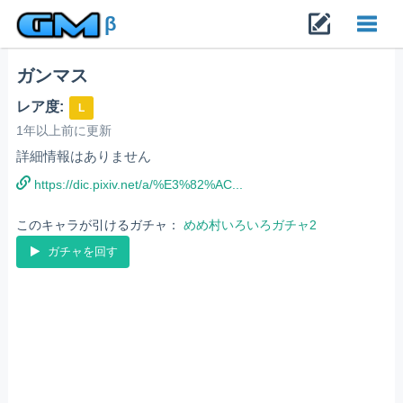
β
ガンマス
Toggl
レア度:
L
navig
1年以上前に更新
詳細情報はありません
https://dic.pixiv.net/a/%E3%82%AC...
このキャラが引けるガチャ：
めめ村いろいろガチャ2
ガチャを回す