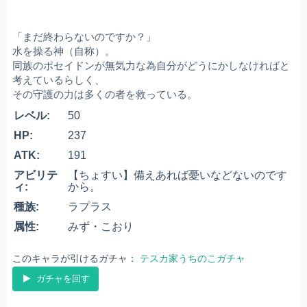
「まだ終わらないのですか？」
水を操る神（自称）。
同族のポセイドンが無気力な為自分がどうにかしなければと
考えているらしく、
その守護の力は多くの者を救っている。
レベル:
50
HP:
237
ATK:
191
アビリテ
【ちょすい】備えあれば憂いなどないのです
ィ:
から。
種族:
ラプラス
属性:
みず・こおり
このキャラが引けるガチャ：
テスカ家うちのこガチャ
ガチャを回す