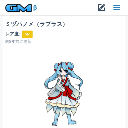
β
ミヅハノメ（ラプラス）
Toggl
レア度:
SR
navig
約9年前に更新