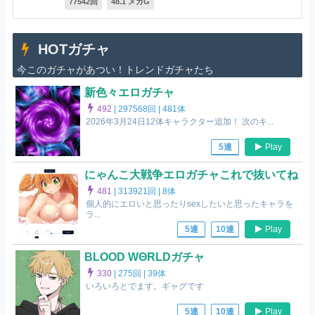
77542回
48.1 メガG
HOTガチャ
今このガチャがあつい！トレンドガチャたち
新色々エロガチャ
492
|
297568回 |
481体
2026年3月24日12体キャラクター追加！ 次のキ...
Play
5連
にゃんこ大戦争エロガチャこれで抜いてね
481
|
313921回 |
8体
個人的にエロいと思ったりsexしたいと思ったキャラを
ラ...
Play
5連
10連
BLOOD WΘRLDガチャ
330
|
275回 |
39体
いろいろとでます。ギャグです
Play
5連
10連