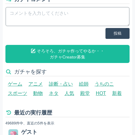
投稿
そろそろ、ガチャ作ってやるか・・
ガチャCreator募集
ガチャを探す
ゲーム
アニメ
診断・占い
絵師
うちのこ
スポーツ
動物
ネタ
人気
殿堂
HOT
新着
最近の実行履歴
49689件中、直近の5件を表示
ゲスト