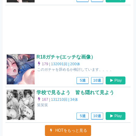
R18ガチャ(エッチな画像）
179
|
132091回 |
200体
このガチャを辞めるか検討しています、、、、
Play
5連
10連
学校で見るよう 皆も隠れて見よう
167
|
131210回 |
34体
笑笑笑
Play
5連
10連
HOTをもっと見る