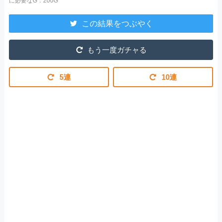
に必要なG：200G
この結果をつぶやく
もう一度ガチャる
5連
10連