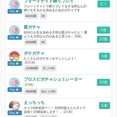
フォートナイト縛りプレイ
引く
フォートナイトで縛りプレイをする時なんの
縛りをするかを決めるためのガチャです
Play
[18体]
66101回
0G
親ガチャ
5連
自分の人生を決める大切な親ガチャだよ！ 愛
よりも大切なものがあると思うか...
[9体]
Play
10連
42258回
0G
ポケガチャ
5連
たくさんのポケモンをゲットしよう！
[151体]
Play
113860回
37 メガG
プロスピガチャシュミレーター
10連
[15体]
Play
48384回
53.1 メガG
えっちっち
5連
キャラ6体追加〜！！ 10000超えたらキャラ
追加＋10連追加します！ ...
[21体]
Play