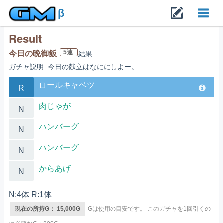
β
Result
Toggl
5連
今日の晩御飯
結果
ガチャ説明: 今日の献立はなににしよー。
navig
ロールキャベツ
R
肉じゃが
N
ハンバーグ
N
ハンバーグ
N
からあげ
N
N:4体 R:1体
現在の所持G： 15,000G
Gは使用の目安です。
このガチャを1回引くの