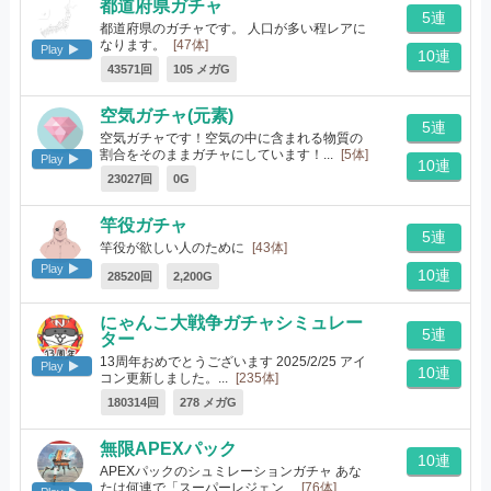
都道府県ガチャ
5連
都道府県のガチャです。 人口が多い程レアに
なります。
[47体]
Play
10連
43571回
105 メガG
空気ガチャ(元素)
5連
空気ガチャです！空気の中に含まれる物質の
割合をそのままガチャにしています！...
[5体]
Play
10連
23027回
0G
竿役ガチャ
5連
竿役が欲しい人のために
[43体]
Play
10連
28520回
2,200G
にゃんこ大戦争ガチャシミュレー
5連
ター
13周年おめでとうございます 2025/2/25 アイ
Play
10連
コン更新しました。...
[235体]
180314回
278 メガG
無限APEXパック
10連
APEXパックのシュミレーションガチャ あな
たは何連で「スーパーレジェン...
[76体]