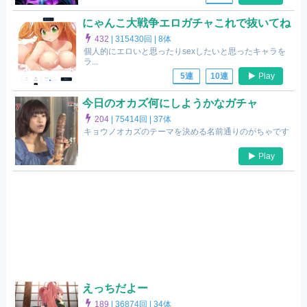
にゃんこ大戦争エロガチャこれで抜いてね
432
|
315430回 |
8体
個人的にエロいと思ったりsexしたいと思ったキャラを
ラ...
Play
5連
10連
今日のオカズ何にしようかなガチャ
204
|
75414回 |
37体
キョウノオカズのテーマを決める名前通りのがちゃです
Play
えっちだよー
189
|
36874回 |
34体