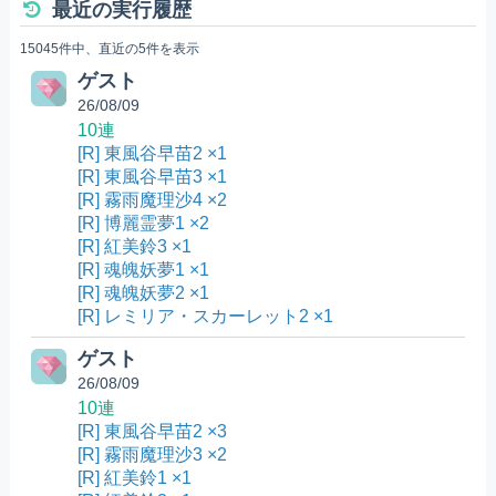
最近の実行履歴
15045件中、直近の5件を表示
ゲスト
26/08/09
10連
[R] 東風谷早苗2 ×1
[R] 東風谷早苗3 ×1
[R] 霧雨魔理沙4 ×2
[R] 博麗霊夢1 ×2
[R] 紅美鈴3 ×1
[R] 魂魄妖夢1 ×1
[R] 魂魄妖夢2 ×1
[R] レミリア・スカーレット2 ×1
ゲスト
26/08/09
10連
[R] 東風谷早苗2 ×3
[R] 霧雨魔理沙3 ×2
[R] 紅美鈴1 ×1