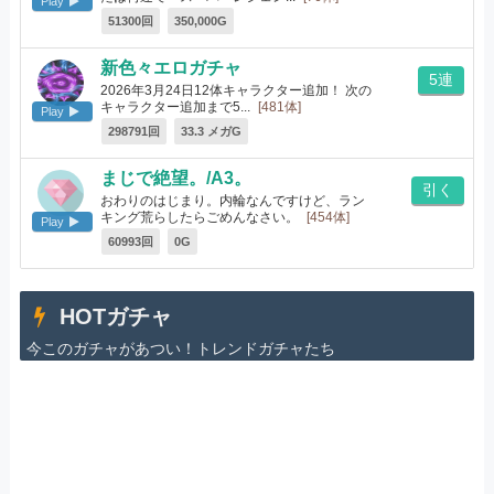
Play
51300回
350,000G
新色々エロガチャ
5連
2026年3月24日12体キャラクター追加！ 次の
キャラクター追加まで5...
[481体]
Play
298791回
33.3 メガG
まじで絶望。/A3。
引く
おわりのはじまり。内輪なんですけど、ラン
キング荒らしたらごめんなさい。
[454体]
Play
60993回
0G
HOTガチャ
今このガチャがあつい！トレンドガチャたち