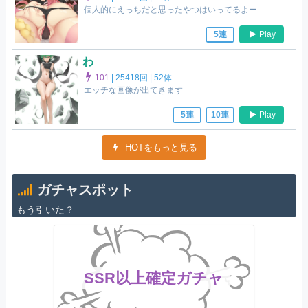
個人的にえっちだと思ったやつはいってるよー
Play
5連
わ
101
|
25418回 |
52体
エッチな画像が出てきます
Play
5連
10連
HOTをもっと見る
ガチャスポット
もう引いた？
SSR以上確定ガチャ