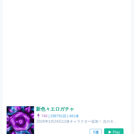
新色々エロガチャ
740
|
298791回 |
481体
2026年3月24日12体キャラクター追加！ 次のキ...
Play
5連