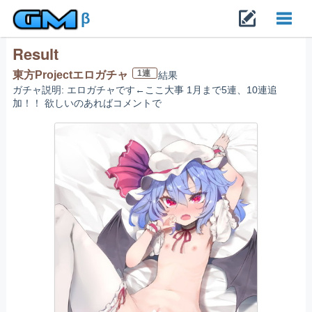
β
Result
Toggl
1連
東方Projectエロガチャ
結果
ガチャ説明: エロガチャです←ここ大事 1月まで5連、10連追
navig
加！！ 欲しいのあればコメントで