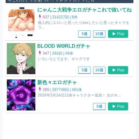
にゃんこ大戦争エロガチャこれで抜いてね
637
|
314227回 |
8体
個人的にエロいと思ったりsexしたいと思ったキャラを
ラ...
Play
5連
10連
BLOOD WΘRLDガチャ
347
|
292回 |
39体
いろいろとでます。ギャグです
Play
5連
10連
新色々エロガチャ
265
|
297748回 |
481体
2026年3月24日12体キャラクター追加！ 次のキ...
Play
5連