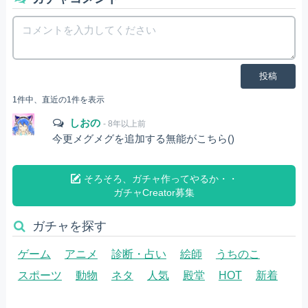
投稿
1件中、直近の1件を表示
しおの
- 8年以上前
今更メグメグを追加する無能がこちら()
そろそろ、ガチャ作ってやるか・・
ガチャCreator募集
ガチャを探す
ゲーム
アニメ
診断・占い
絵師
うちのこ
スポーツ
動物
ネタ
人気
殿堂
HOT
新着