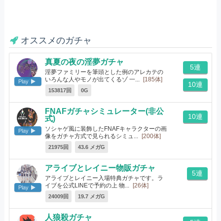
オススメのガチャ
真夏の夜の淫夢ガチャ
5連
淫夢ファミリーを筆頭とした例のアレカテの
いろんな人やモノが出てくるゾ 一...
[185体]
Play
10連
153817回
0G
FNAFガチャシミュレーター(非公
10連
式)
ソシャゲ風に装飾したFNAFキャラクターの画
Play
像をガチャ方式で見られるシミュ...
[200体]
21975回
43.6 メガG
アライブとレイニー物販ガチャ
5連
アライブとレイニー入場特典ガチャです。ラ
イブを公式LINEで予約の上 物...
[26体]
Play
24009回
19.7 メガG
人狼殺ガチャ