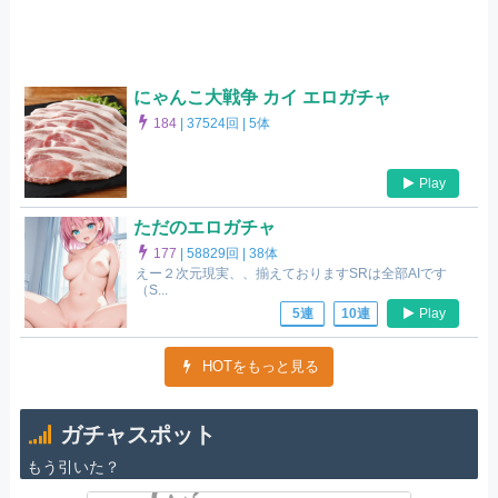
にゃんこ大戦争 カイ エロガチャ
184
|
37524回 |
5体
Play
ただのエロガチャ
177
|
58829回 |
38体
えー２次元現実、、揃えておりますSRは全部AIです
（S...
Play
5連
10連
HOTをもっと見る
ガチャスポット
もう引いた？