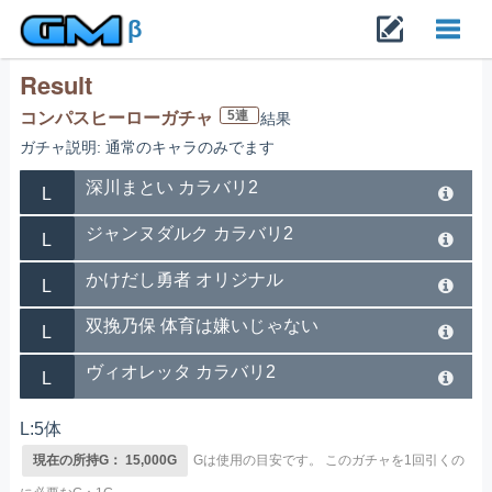
β
Result
Toggl
5連
コンパスヒーローガチャ
結果
ガチャ説明: 通常のキャラのみでます
navig
深川まとい カラバリ2
L
ジャンヌダルク カラバリ2
L
かけだし勇者 オリジナル
L
双挽乃保 体育は嫌いじゃない
L
ヴィオレッタ カラバリ2
L
L:5体
現在の所持G： 15,000G
Gは使用の目安です。
このガチャを1回引くの