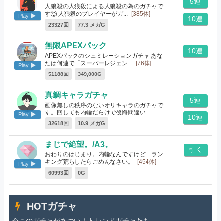
5連
人狼殺の人狼殺による人狼殺の為のガチャで
す🐺 人狼殺のプレイヤーがガ...
[385体]
Play
10連
23327回
77.3 メガG
無限APEXパック
10連
APEXパックのシュミレーションガチャ あな
たは何連で「スーパーレジェン...
[76体]
Play
51188回
349,000G
真鯛キャラガチャ
5連
画像無しの秩序のないオリキャラのガチャで
す。回しても内輪だらけで後悔間違い...
Play
10連
[492体]
32618回
10.9 メガG
まじで絶望。/A3。
引く
おわりのはじまり。内輪なんですけど、ラン
キング荒らしたらごめんなさい。
[454体]
Play
60993回
0G
HOTガチャ
今このガチャがあつい！トレンドガチャたち