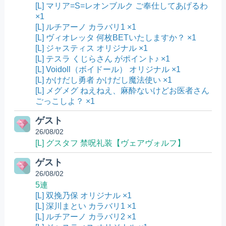
[L] マリア=S=レオンブルク ご奉仕してあげるわ
×1
[L] ルチアーノ カラバリ1 ×1
[L] ヴィオレッタ 何枚BETいたしますか？ ×1
[L] ジャスティス オリジナル ×1
[L] テスラ くじらさん がポイント♪ ×1
[L] Voidoll（ボイドール） オリジナル ×1
[L] かけだし勇者 かけだし魔法使い ×1
[L] メグメグ ねえねえ、麻酔ないけどお医者さん
ごっこしよ？ ×1
ゲスト
26/08/02
[L] グスタフ 禁呪礼装【ヴェアヴォルフ】
ゲスト
26/08/02
5連
[L] 双挽乃保 オリジナル ×1
[L] 深川まとい カラバリ1 ×1
[L] ルチアーノ カラバリ2 ×1