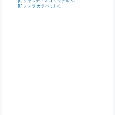
[L] ジャスティス オリジナル ×1
[L] テスラ カラバリ1 ×1