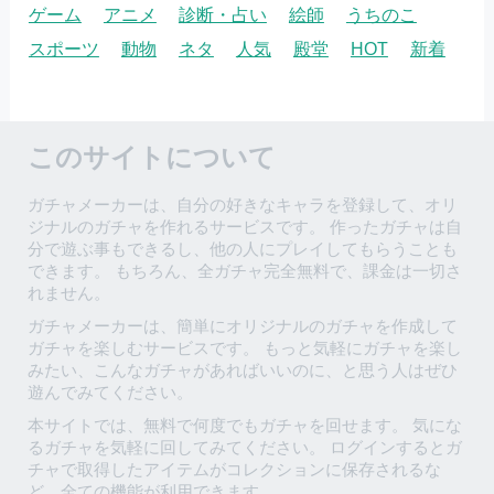
ゲーム
アニメ
診断・占い
絵師
うちのこ
スポーツ
動物
ネタ
人気
殿堂
HOT
新着
このサイトについて
ガチャメーカーは、自分の好きなキャラを登録して、オリ
ジナルのガチャを作れるサービスです。 作ったガチャは自
分で遊ぶ事もできるし、他の人にプレイしてもらうことも
できます。 もちろん、全ガチャ完全無料で、課金は一切さ
れません。
ガチャメーカーは、簡単にオリジナルのガチャを作成して
ガチャを楽しむサービスです。 もっと気軽にガチャを楽し
みたい、こんなガチャがあればいいのに、と思う人はぜひ
遊んでみてください。
本サイトでは、無料で何度でもガチャを回せます。 気にな
るガチャを気軽に回してみてください。 ログインするとガ
チャで取得したアイテムがコレクションに保存されるな
ど、全ての機能が利用できます。