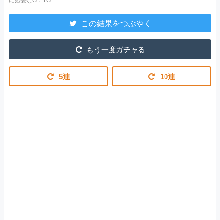
に必要なG：1G
この結果をつぶやく
もう一度ガチャる
5連
10連