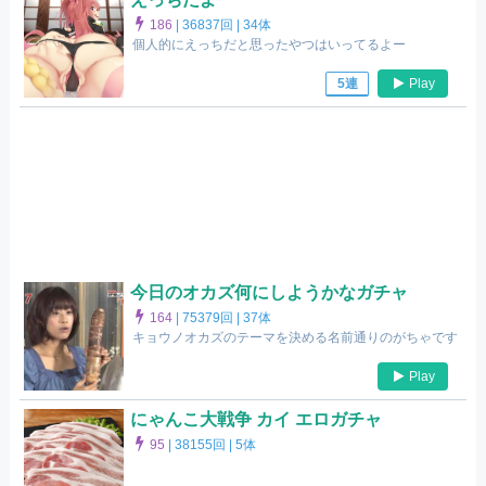
186
|
36837回 |
34体
個人的にえっちだと思ったやつはいってるよー
Play
5連
今日のオカズ何にしようかなガチャ
164
|
75379回 |
37体
キョウノオカズのテーマを決める名前通りのがちゃです
Play
にゃんこ大戦争 カイ エロガチャ
95
|
38155回 |
5体