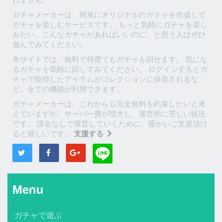
ガチャメーカーは、簡単にオリジナルのガチャを作成して
ガチャを楽しむサービスです。 もっと気軽にガチャを楽し
みたい、こんなガチャがあればいいのに、と思う人はぜひ
遊んでみてください。
本サイトでは、無料で何度でもガチャを回せます。 気にな
るガチャを気軽に回してみてください。 ログインするとガ
チャで取得したアイテムがコレクションに保存されるな
ど、全ての機能が利用できます。
ガチャメーカーは、これからも完全無料を約束したいと考
えていますが、サーバー費が増大し、運営的に苦しい状況
です。 課金なしで運営していくために、暖かいご支援頂け
ると嬉しいです。
支援する
Menu
ガチャで遊ぶ