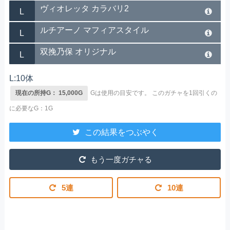
ヴィオレッタ カラバリ2
L
ルチアーノ マフィアスタイル
L
双挽乃保 オリジナル
L
L:10体
現在の所持G： 15,000G
Gは使用の目安です。
このガチャを1回引くの
に必要なG：1G
この結果をつぶやく
もう一度ガチャる
5連
10連