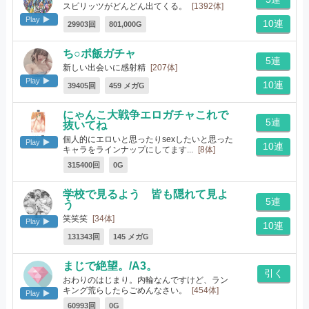
スピリッツがどんどん出てくる。
[1392体]
Play
10連
29903回
801,000G
ち○ポ飯ガチャ
5連
新しい出会いに感射精
[207体]
Play
10連
39405回
459 メガG
にゃんこ大戦争エロガチャこれで
5連
抜いてね
個人的にエロいと思ったりsexしたいと思った
Play
10連
キャラをラインナップにしてます...
[8体]
315400回
0G
学校で見るよう 皆も隠れて見よ
5連
う
笑笑笑
[34体]
Play
10連
131343回
145 メガG
まじで絶望。/A3。
引く
おわりのはじまり。内輪なんですけど、ラン
キング荒らしたらごめんなさい。
[454体]
Play
60993回
0G