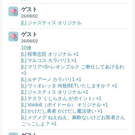
ゲスト
26/08/02
[L] ジャスティス オリジナル
ゲスト
26/08/02
10連
[L] 桜華忠臣 オリジナル ×1
[L] マルコス カラバリ1 ×1
[L] マリア=S=レオンブルク ご奉仕してあげるわ
×1
[L] ルチアーノ カラバリ1 ×1
[L] ヴィオレッタ 何枚BETいたしますか？ ×1
[L] ジャスティス オリジナル ×1
[L] テスラ くじらさん がポイント♪ ×1
[L] Voidoll（ボイドール） オリジナル ×1
[L] かけだし勇者 かけだし魔法使い ×1
[L] メグメグ ねえねえ、麻酔ないけどお医者さん
ごっこしよ？ ×1