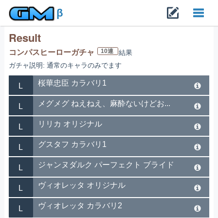
β
Result
Toggl
10連
コンパスヒーローガチャ
結果
ガチャ説明: 通常のキャラのみでます
navig
桜華忠臣 カラバリ1
L
メグメグ ねえねえ、麻酔ないけどお...
L
リリカ オリジナル
L
グスタフ カラバリ1
L
ジャンヌダルク パーフェクト ブライド
L
ヴィオレッタ オリジナル
L
ヴィオレッタ カラバリ2
L