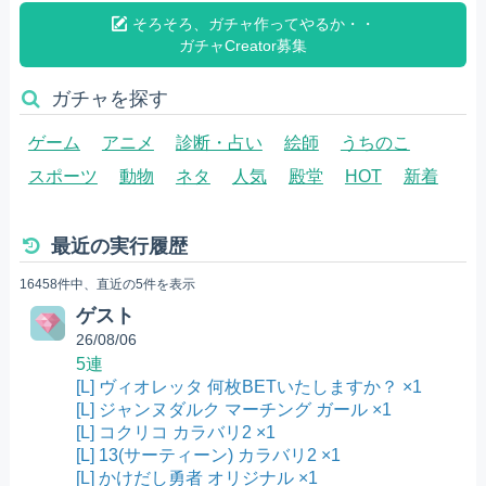
そろそろ、ガチャ作ってやるか・・
ガチャCreator募集
ガチャを探す
ゲーム
アニメ
診断・占い
絵師
うちのこ
スポーツ
動物
ネタ
人気
殿堂
HOT
新着
最近の実行履歴
16458件中、直近の5件を表示
ゲスト
26/08/06
5連
[L] ヴィオレッタ 何枚BETいたしますか？ ×1
[L] ジャンヌダルク マーチング ガール ×1
[L] コクリコ カラバリ2 ×1
[L] 13(サーティーン) カラバリ2 ×1
[L] かけだし勇者 オリジナル ×1