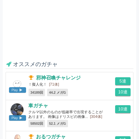
オススメのガチャ
邪神召喚チャレンジ
5連
！擬人化！
[71体]
Play
10連
34189回
44.2 メガG
車ガチャ
10連
クルマ以外のものが低確率で出現することが
あります。 画像はドリスピの画像...
[304体]
Play
58502回
52.1 メガG
おるつガチャ