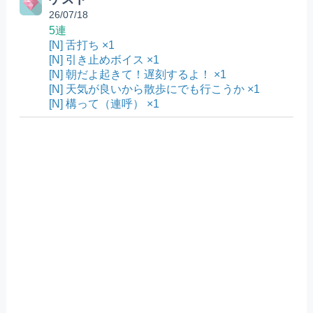
26/07/18
5連
[N] 舌打ち ×1
[N] 引き止めボイス ×1
[N] 朝だよ起きて！遅刻するよ！ ×1
[N] 天気が良いから散歩にでも行こうか ×1
[N] 構って（連呼） ×1