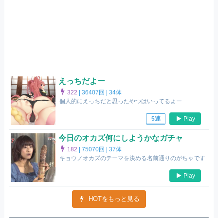
えっちだよー
322
|
36407回 |
34体
個人的にえっちだと思ったやつはいってるよー
Play
5連
今日のオカズ何にしようかなガチャ
182
|
75070回 |
37体
キョウノオカズのテーマを決める名前通りのがちゃです
Play
HOTをもっと見る