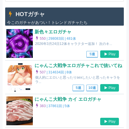
HOTガチャ
今このガチャがあつい！トレンドガチャたち
新色々エロガチャ
550
|
298083回 |
481体
2026年3月24日12体キャラクター追加！ 次のキ...
Play
5連
にゃんこ大戦争エロガチャこれで抜いてね
507
|
314634回 |
8体
個人的にエロいと思ったりsexしたいと思ったキャラを
ラ...
Play
5連
10連
にゃんこ大戦争 カイ エロガチャ
383
|
37861回 |
5体
Play