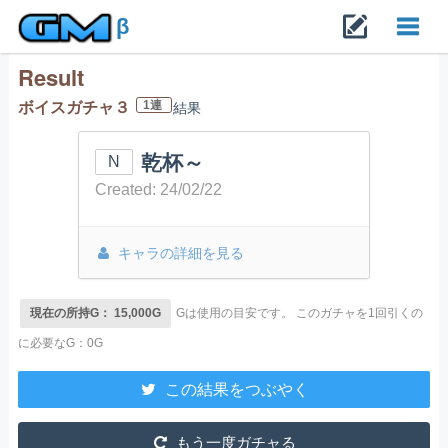
β
Result
Toggl
1連
ボイスガチャ３
結果
navig
乾杯～
N
Created: 24/02/22
キャラの詳細を見る
現在の所持G： 15,000G
Gは使用の目安です。
このガチャを1回引くの
に必要なG：0G
この結果をつぶやく
もう一度ガチャる