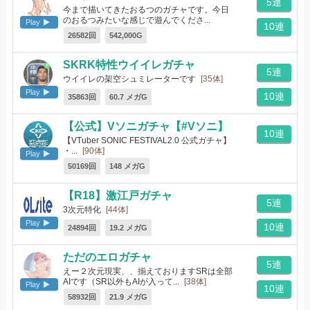
5連
今まで描いてきたおるつのガチャです。今日
のおるつみたいな感じで遊んでくださ...
Play
10連
[82体]
26582回
542,000G
SKRK特性ウイイレガチャ
5連
ウイイレの架空シュミレーターです
[35体]
Play
10連
35863回
60.7 メガG
【公式】Vソニガチャ【#Vソニ】
10連
【VTuber SONIC FESTIVAL2.0 公式ガチャ】
・...
[90体]
Play
50169回
148 メガG
【R18】激江戸ガチャ
5連
3次元特化
[44体]
Play
10連
24894回
19.2 メガG
ただのエロガチャ
5連
えー２次元現実、、揃えておりますSRは全部
AIです（SR以外もAIが入って...
[38体]
Play
10連
58932回
21.9 メガG