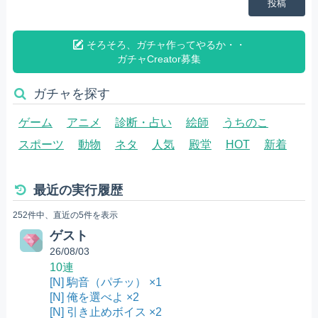
投稿
そろそろ、ガチャ作ってやるか・・
ガチャCreator募集
ガチャを探す
ゲーム
アニメ
診断・占い
絵師
うちのこ
スポーツ
動物
ネタ
人気
殿堂
HOT
新着
最近の実行履歴
252件中、直近の5件を表示
ゲスト
26/08/03
10連
[N] 駒音（パチッ） ×1
[N] 俺を選べよ ×2
[N] 引き止めボイス ×2