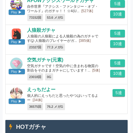
AFOWアクシスワールドガチャ
5連
自作世界『アクシス・ファンタジー・オブ・
ワールド』のガチャ！！ ☆4(U...
[527体]
Play
10連
73152回
53.6 メガG
人狼殺ガチャ
5連
人狼殺の人狼殺による人狼殺の為のガチャで
す🐺 人狼殺のプレイヤーがガ...
[385体]
Play
10連
23327回
77.3 メガG
空気ガチャ(元素)
5連
空気ガチャです！空気の中に含まれる物質の
割合をそのままガチャにしています！...
[5体]
Play
10連
23018回
0G
えっちだよー
5連
個人的にえっちだと思ったやつはいってるよ
ー
[34体]
Play
36575回
76.2 メガG
HOTガチャ