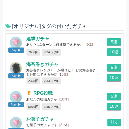
[オリジナル]タグの付いたガチャ
連撃ガチャ
5連
あなたは1ターンに何連撃できるか。
[9体]
Play
10連
7656回
9.24 メガG
海苔巻きガチャ
5連
海苔巻きレンジャーが現れた！ どの海苔巻き
を仲間にできるか!?
[10体]
Play
10連
2328回
2.33 メガG
RPG役職
5連
あなたの役職ガチャ
[10体]
Play
10連
5979回
6.45 メガG
お菓子ガチャ
引く
お菓子のガチャです
[21体]