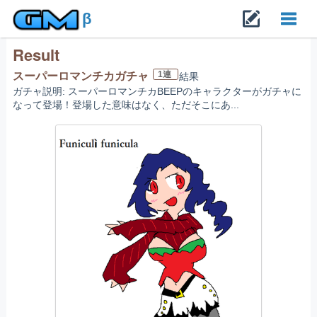
β
Result
Toggl
1連
スーパーロマンチカガチャ
結果
ガチャ説明: スーパーロマンチカBEEPのキャラクターがガチャに
navig
なって登場！登場した意味はなく、ただそこにあ...