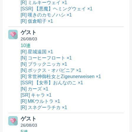
[R] ミルキーウェイ ×1
[SSR] 【悪魔】ヘミングウェイ ×1
[R] 嘆きのカモノハシ ×1
[R] 仮倉昭子 ×1
ゲスト
26/08/03
10連
[R] 星城遠国 ×1
[N] コーヒーフロート ×1
[N] ブラックニッカ ×1
[N] ボックス・オパビニア ×1
[R] 常世神御杜女とZigeunerweisen ×1
[SSR] 【女帝】おんなのこ ×1
[N] カーズ ×1
[SR] キャラ ×1
[R] MKウルトラ ×1
[R] スネグーラチカ ×1
ゲスト
26/08/03
5連