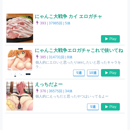
にゃんこ大戦争 カイ エロガチャ
393
|
37985回 |
5体
Play
にゃんこ大戦争エロガチャこれで抜いてね
385
|
314731回 |
8体
個人的にエロいと思ったりsexしたいと思ったキャラを
ラ...
Play
5連
10連
えっちだよー
376
|
36575回 |
34体
個人的にえっちだと思ったやつはいってるよー
Play
5連