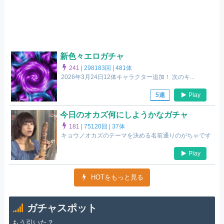
新色々エロガチャ
241
|
298183回 |
481体
2026年3月24日12体キャラクター追加！ 次のキ...
Play
5連
今日のオカズ何にしようかなガチャ
181
|
75120回 |
37体
キョウノオカズのテーマを決める名前通りのがちゃです
Play
HOTをもっと見る
ガチャスポット
もう引いた？