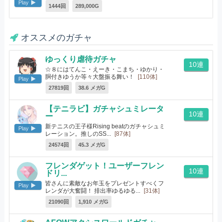
Play
1444回
289,000G
オススメのガチャ
ゆっくり虐待ガチャ
10連
☆８にはてんこ・えーき・こまち・ゆかり・
胴付きゆうか等々大盤振る舞い！
[110体]
Play
27819回
38.6 メガG
【テニラビ】ガチャシュミレータ
10連
ー
新テニスの王子様Rising beatのガチャシュミ
Play
レーション。推しのSS...
[87体]
24574回
45.3 メガG
フレンダゲット！ユーザーフレン
10連
ドリ...
皆さんに素敵なお年玉をプレゼントすべくフ
Play
レンダが大奮闘！ 排出率ゆるゆる...
[31体]
21090回
1,910 メガG