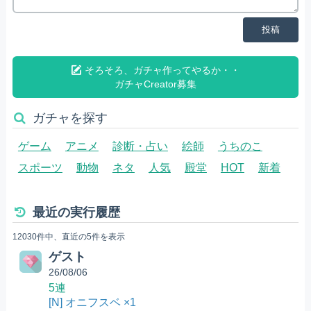
投稿
そろそろ、ガチャ作ってやるか・・
ガチャCreator募集
ガチャを探す
ゲーム
アニメ
診断・占い
絵師
うちのこ
スポーツ
動物
ネタ
人気
殿堂
HOT
新着
最近の実行履歴
12030件中、直近の5件を表示
ゲスト
26/08/06
5連
[N] オニフスベ ×1