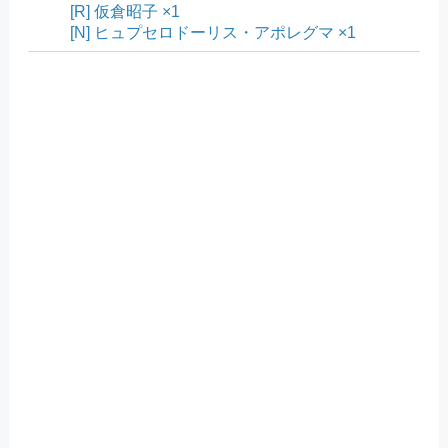
[R] 仮倉昭子 ×1
[N] ヒュプセロドーリス・アポレグマ ×1