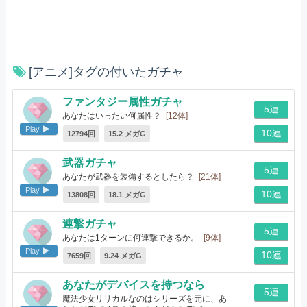
[アニメ]タグの付いたガチャ
ファンタジー属性ガチャ
5連
あなたはいったい何属性？
[12体]
Play
10連
12794回
15.2 メガG
武器ガチャ
5連
あなたが武器を装備するとしたら？
[21体]
Play
10連
13808回
18.1 メガG
連撃ガチャ
5連
あなたは1ターンに何連撃できるか。
[9体]
Play
10連
7659回
9.24 メガG
あなたがデバイスを持つなら
5連
魔法少女リリカルなのはシリーズを元に、あ