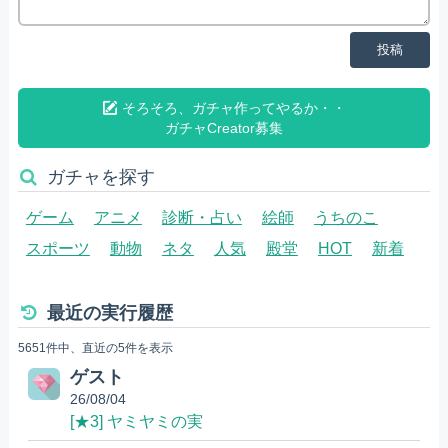
投稿
そろそろ、ガチャ作ってやるか・・
ガチャCreator募集
ガチャを探す
ゲーム
アニメ
診断・占い
絵師
うちのこ
スポーツ
動物
ネタ
人気
殿堂
HOT
新着
最近の実行履歴
5651件中、直近の5件を表示
ゲスト
26/08/04
[★3] ヤミヤミの実