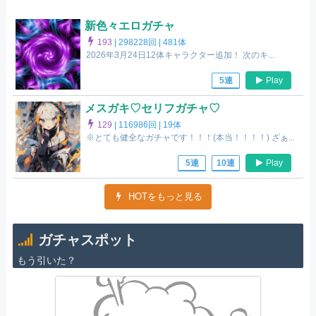
新色々エロガチャ
193
|
298228回 |
481体
2026年3月24日12体キャラクター追加！ 次のキ...
Play
5連
メスガキ♡セリフガチャ♡
129
|
116986回 |
19体
※とても健全なガチャです！！！(本当！！！！) ざぁ...
Play
5連
10連
HOTをもっと見る
ガチャスポット
もう引いた？