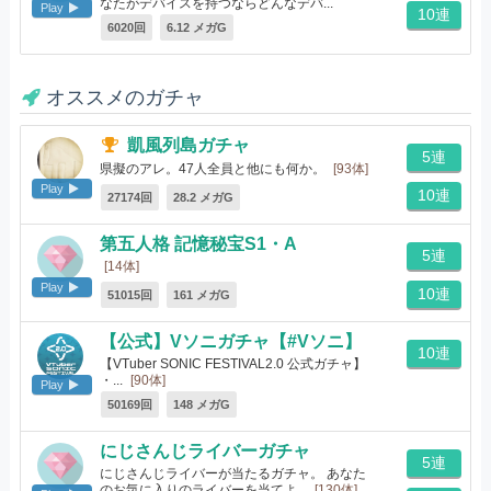
なたがデバイスを持つならどんなデバ...
Play
10連
[10体]
6020回
6.12 メガG
オススメのガチャ
凱風列島ガチャ
5連
県擬のアレ。47人全員と他にも何か。
[93体]
Play
10連
27174回
28.2 メガG
第五人格 記憶秘宝S1・A
5連
[14体]
Play
10連
51015回
161 メガG
【公式】Vソニガチャ【#Vソニ】
10連
【VTuber SONIC FESTIVAL2.0 公式ガチャ】
・...
[90体]
Play
50169回
148 メガG
にじさんじライバーガチャ
5連
にじさんじライバーが当たるガチャ。 あなた
のお気に入りのライバーを当てよ...
[130体]