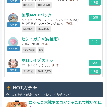
Play
10連
30124回
186 メガG
無限APEXパック
10連
APEXパックのシュミレーションガチャ あな
たは何連で「スーパーレジェン...
[76体]
Play
51275回
350,000G
ヒントガチャ(内輪用)
引く
内輪の企画用
[26体]
Play
125597回
0G
ホロライブ ガチャ
5連
パート1 追加しました
[39体]
Play
10連
24361回
40.5 メガG
HOTガチャ
今このガチャがあつい！トレンドガチャたち
にゃんこ大戦争エロガチャこれで抜いてね