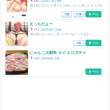
446
|
314917回 |
8体
個人的にエロいと思ったりsexしたいと思ったキャラを
ラ...
Play
5連
10連
えっちだよー
378
|
36653回 |
34体
個人的にえっちだと思ったやつはいってるよー
Play
5連
にゃんこ大戦争 カイ エロガチャ
246
|
38056回 |
5体
Play