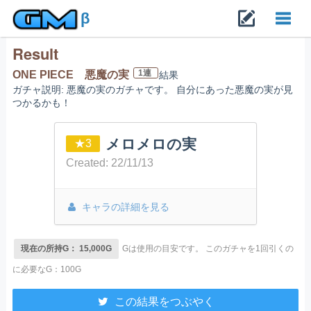
β
Result
Toggl
1連
ONE PIECE 悪魔の実
結果
ガチャ説明: 悪魔の実のガチャです。 自分にあった悪魔の実が見
navig
つかるかも！
メロメロの実
★3
Created: 22/11/13
キャラの詳細を見る
現在の所持G： 15,000G
Gは使用の目安です。
このガチャを1回引くの
に必要なG：100G
この結果をつぶやく