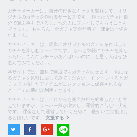
ガチャメーカーは、自分の好きなキャラを登録して、オリ
ジナルのガチャを作れるサービスです。 作ったガチャは自
分で遊ぶ事もできるし、他の人にプレイしてもらうことも
できます。 もちろん、全ガチャ完全無料で、課金は一切さ
れません。
ガチャメーカーは、簡単にオリジナルのガチャを作成して
ガチャを楽しむサービスです。 もっと気軽にガチャを楽し
みたい、こんなガチャがあればいいのに、と思う人はぜひ
遊んでみてください。
本サイトでは、無料で何度でもガチャを回せます。 気にな
るガチャを気軽に回してみてください。 ログインするとガ
チャで取得したアイテムがコレクションに保存されるな
ど、全ての機能が利用できます。
ガチャメーカーは、これからも完全無料を約束したいと考
えていますが、サーバー費が増大し、運営的に苦しい状況
です。 課金なしで運営していくために、暖かいご支援頂け
ると嬉しいです。
支援する