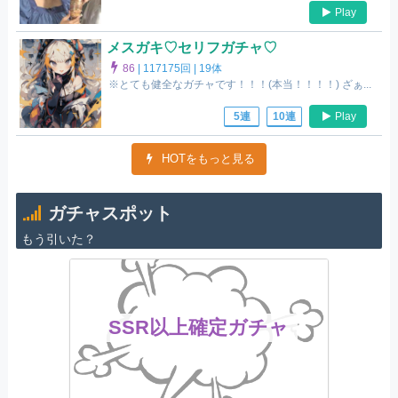
Play
メスガキ♡セリフガチャ♡
86
|
117175回 |
19体
※とても健全なガチャです！！！(本当！！！！) ざぁ...
Play
5連
10連
HOTをもっと見る
ガチャスポット
もう引いた？
SSR以上確定ガチャ