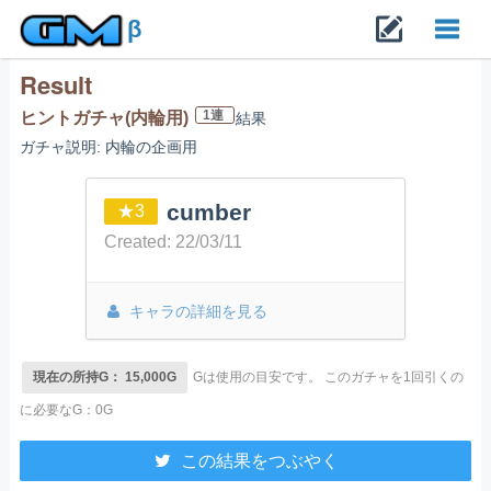
β
Result
Toggl
1連
ヒントガチャ(内輪用)
結果
ガチャ説明: 内輪の企画用
navig
cumber
★3
Created: 22/03/11
キャラの詳細を見る
現在の所持G： 15,000G
Gは使用の目安です。
このガチャを1回引くの
に必要なG：0G
この結果をつぶやく