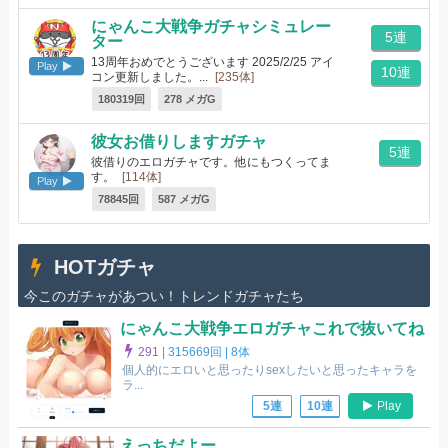
にゃんこ大戦争ガチャシミュレー
5連
ター
13周年おめでとうございます 2025/2/25 アイ
Play
10連
コン更新しました。...
[235体]
180319回
278 メガG
彼女お借りしますガチャ
5連
彼借りのエロガチャです。他にもつくってま
す。
[114体]
Play
78845回
587 メガG
HOTガチャ
今このガチャがあつい！トレンドガチャたち
にゃんこ大戦争エロガチャこれで抜いてね
291
|
315669回 |
8体
個人的にエロいと思ったりsexしたいと思ったキャラを
ラ...
Play
5連
10連
えっちだよー