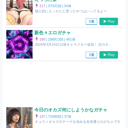
217
|
37031回 |
34体
個人的にえっちだと思ったやつはいってるよー
Play
5連
新色々エロガチャ
160
|
298913回 |
481体
2026年3月24日12体キャラクター追加！ 次のキ...
Play
5連
今日のオカズ何にしようかなガチャ
137
|
75490回 |
37体
キョウノオカズのテーマを決める名前通りのがちゃです