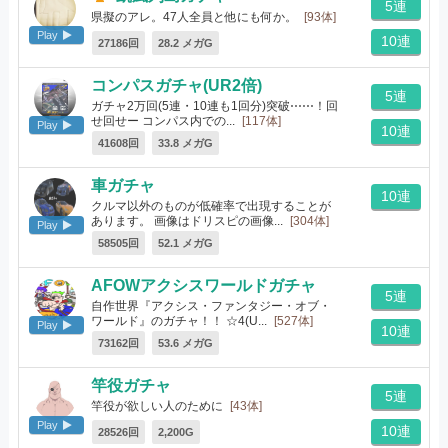
5連
県擬のアレ。47人全員と他にも何か。
[93体]
Play
10連
27186回
28.2 メガG
コンパスガチャ(UR2倍)
5連
ガチャ2万回(5連・10連も1回分)突破⋯⋯！回
せ回せー コンパス内での...
[117体]
Play
10連
41608回
33.8 メガG
車ガチャ
10連
クルマ以外のものが低確率で出現することが
あります。 画像はドリスピの画像...
[304体]
Play
58505回
52.1 メガG
AFOWアクシスワールドガチャ
5連
自作世界『アクシス・ファンタジー・オブ・
ワールド』のガチャ！！ ☆4(U...
[527体]
Play
10連
73162回
53.6 メガG
竿役ガチャ
5連
竿役が欲しい人のために
[43体]
Play
10連
28526回
2,200G