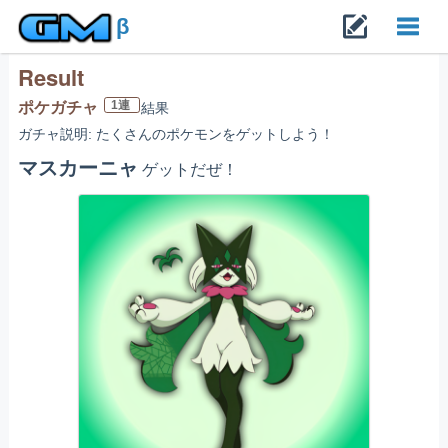
β
Result
Toggl
1連
ポケガチャ
結果
ガチャ説明: たくさんのポケモンをゲットしよう！
navig
マスカーニャ
ゲットだぜ！