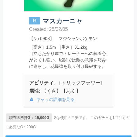
マスカーニャ
R
Created: 25/02/05
【No.0908】 マジシャンポケモン
［高さ］1.5m ［重さ］31.2kg
目立ちたがり屋でトレーナーへの執着心
がとても強い。戦闘では敵の意識を巧み
に逸らし、花爆弾を取り付け爆破する。
アビリティ:
［トリックフラワー］
属性:
【くさ】【あく】
キャラの詳細を見る
現在の所持G： 15,000G
Gは使用の目安です。
このガチャを1回引くの
に必要なG：200G