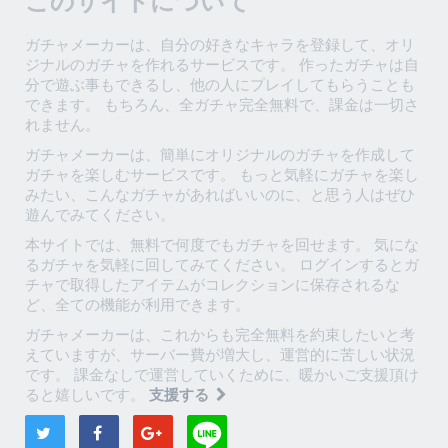
このサイトについて
ガチャメーカーは、自分の好きなキャラを登録して、オリ
ジナルのガチャを作れるサービスです。 作ったガチャは自
分で遊ぶ事もできるし、他の人にプレイしてもらうことも
できます。 もちろん、全ガチャ完全無料で、課金は一切さ
れません。
ガチャメーカーは、簡単にオリジナルのガチャを作成して
ガチャを楽しむサービスです。 もっと気軽にガチャを楽し
みたい、こんなガチャがあればいいのに、と思う人はぜひ
遊んでみてください。
本サイトでは、無料で何度でもガチャを回せます。 気にな
るガチャを気軽に回してみてください。 ログインするとガ
チャで取得したアイテムがコレクションに保存されるな
ど、全ての機能が利用できます。
ガチャメーカーは、これからも完全無料を約束したいと考
えていますが、サーバー費が増大し、運営的に苦しい状況
です。 課金なしで運営していくために、暖かいご支援頂け
ると嬉しいです。
支援する