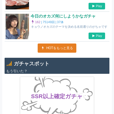
Play
今日のオカズ何にしようかなガチャ
162
|
75149回 |
37体
キョウノオカズのテーマを決める名前通りのがちゃです
Play
HOTをもっと見る
ガチャスポット
もう引いた？
SSR以上確定ガチャ