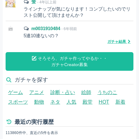
蛍
- 4年以上前
ラインナップが気になります！コンプしたいのでリ
スト公開して頂けませんか？
m0031910484
- 6年弱前
5連10連ないの？
ガチャ結果
そろそろ、ガチャ作ってやるか・・
ガチャCreator募集
ガチャを探す
ゲーム
アニメ
診断・占い
絵師
うちのこ
スポーツ
動物
ネタ
人気
殿堂
HOT
新着
最近の実行履歴
113860件中、直近の5件を表示