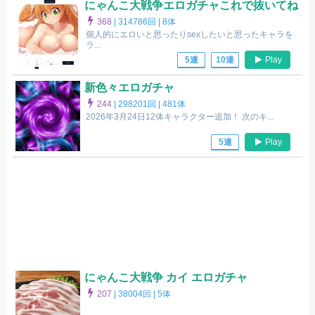
にゃんこ大戦争エロガチャこれで抜いてね
368
|
314786回 |
8体
個人的にエロいと思ったりsexしたいと思ったキャラを
ラ...
Play
5連
10連
新色々エロガチャ
244
|
298201回 |
481体
2026年3月24日12体キャラクター追加！ 次のキ...
Play
5連
にゃんこ大戦争 カイ エロガチャ
207
|
38004回 |
5体