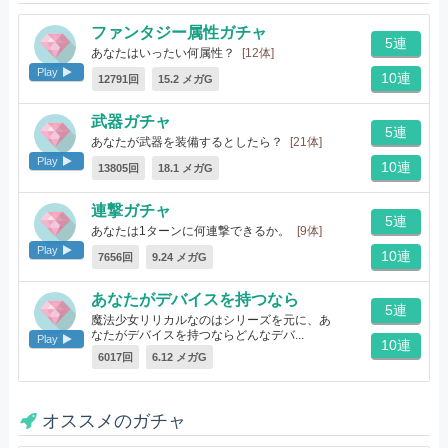
ファンタジー属性ガチャ
5連
あなたはいったい何属性？
[12体]
Play
10連
12791回
15.2 メガG
武器ガチャ
5連
あなたが武器を装備するとしたら？
[21体]
Play
10連
13805回
18.1 メガG
連撃ガチャ
5連
あなたは1ターンに何連撃できるか。
[9体]
Play
10連
7656回
9.24 メガG
あなたがデバイスを持つなら
5連
魔法少女リリカルなのはシリーズを元に、あ
なたがデバイスを持つならどんなデバ...
Play
10連
[10体]
6017回
6.12 メガG
オススメのガチャ