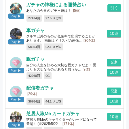
ガチャの神様による運勢占い
引く
あなたの今日のガチャ運は？
[5体]
Play
27474回
27.5 メガG
車ガチャ
10連
クルマ以外のものが低確率で出現することが
あります。 画像はドリスピの画像...
[304体]
Play
58503回
52.1 メガG
親ガチャ
5連
自分の人生を決める大切な親ガチャだよ！ 愛
よりも大切なものがあると思うか...
[9体]
Play
10連
42268回
0G
配信者ガチャ
5連
[29体]
Play
10連
36764回
44.1 メガG
芝居人狼Me カードガチャ
10連
芝居人狼Meのキャラクターがカードになって
登場！ (※2025/5/22...
[171体]
Play