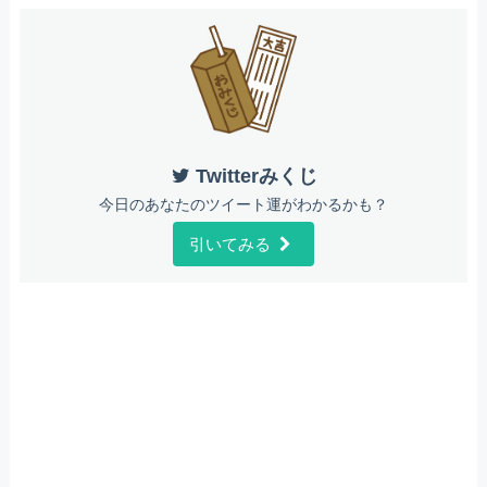
Twitterみくじ
今日のあなたのツイート運がわかるかも？
引いてみる