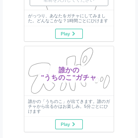
がっつり、あなたをガチャにしてみまし
た。どんなこかな？1時間ごとにひけます
Play
誰かの
"うちのこ"ガチャ
誰かの「うちのこ」が出てきます。誰のガ
チャから出るかはお楽しみ。5分ごとにひ
けます
Play