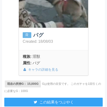
パグ
R
Created: 18/08/03
種族:
淫獣
属性:
パグ
キャラの詳細を見る
現在の所持G： 15,000G
Gは使用の目安です。
このガチャを1回引くの
に必要なG：100G
この結果をつぶやく