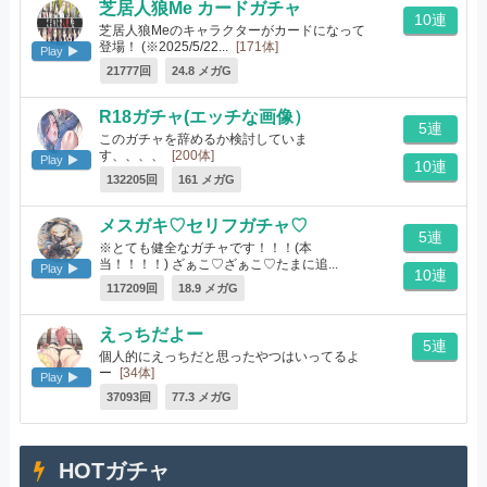
芝居人狼Me カードガチャ
10連
芝居人狼Meのキャラクターがカードになって
登場！ (※2025/5/22...
[171体]
Play
21777回
24.8 メガG
R18ガチャ(エッチな画像）
5連
このガチャを辞めるか検討していま
す、、、、
[200体]
Play
10連
132205回
161 メガG
メスガキ♡セリフガチャ♡
5連
※とても健全なガチャです！！！(本
当！！！！) ざぁこ♡ざぁこ♡たまに追...
Play
10連
[19体]
117209回
18.9 メガG
えっちだよー
5連
個人的にえっちだと思ったやつはいってるよ
ー
[34体]
Play
37093回
77.3 メガG
HOTガチャ