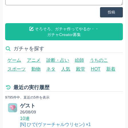
投稿
そろそろ、ガチャ作ってやるか・・
ガチャCreator募集
ガチャを探す
ゲーム
アニメ
診断・占い
絵師
うちのこ
スポーツ
動物
ネタ
人気
殿堂
HOT
新着
最近の実行履歴
9795件中、直近の5件を表示
ゲスト
26/08/09
10連
[N] ひで(ヴァーチャルウリセン) ×1