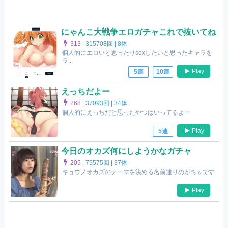
にゃんこ大戦争エロガチャこれで抜いてね
313
|
315708回 |
8体
個人的にエロいと思ったりsexしたいと思ったキャラを
ラ...
Play
5連
10連
えっちだよー
268
|
37093回 |
34体
個人的にえっちだと思ったやつはいってるよー
Play
5連
今日のオカズ何にしようかなガチャ
205
|
75575回 |
37体
キョウノオカズのテーマを決める名前通りのがちゃです
Play