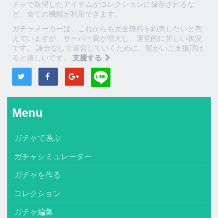
チャで取得したアイテムがコレクションに保存されるな
ど、全ての機能が利用できます。
ガチャメーカーは、これからも完全無料を約束したいと考
えていますが、サーバー費が増大し、運営的に苦しい状況
です。 課金なしで運営していくために、暖かいご支援頂け
ると嬉しいです。
支援する
Menu
ガチャで遊ぶ
ガチャシミュレーター
ガチャを作る
コレクション
ガチャ編集