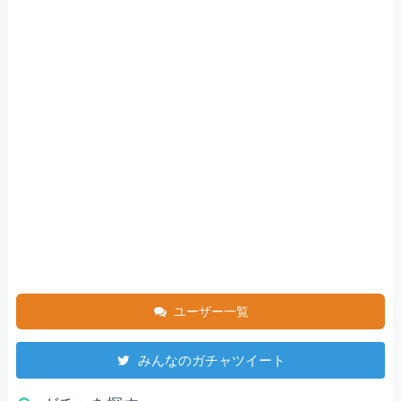
ユーザー一覧
みんなのガチャツイート