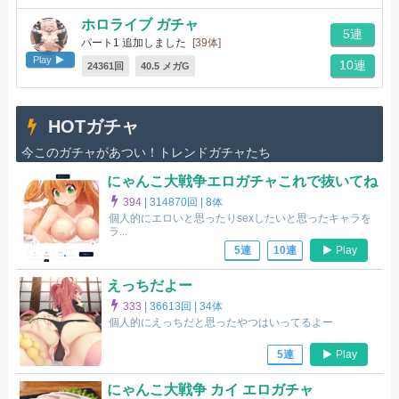
ホロライブ ガチャ
5連
パート1 追加しました
[39体]
Play
10連
24361回
40.5 メガG
HOTガチャ
今このガチャがあつい！トレンドガチャたち
にゃんこ大戦争エロガチャこれで抜いてね
394
|
314870回 |
8体
個人的にエロいと思ったりsexしたいと思ったキャラを
ラ...
Play
5連
10連
えっちだよー
333
|
36613回 |
34体
個人的にえっちだと思ったやつはいってるよー
Play
5連
にゃんこ大戦争 カイ エロガチャ