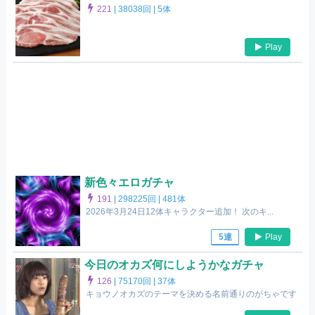
221
|
38038回 |
5体
Play
新色々エロガチャ
191
|
298225回 |
481体
2026年3月24日12体キャラクター追加！ 次のキ...
Play
5連
今日のオカズ何にしようかなガチャ
126
|
75170回 |
37体
キョウノオカズのテーマを決める名前通りのがちゃです