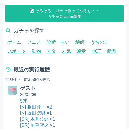
そろそろ、ガチャ作ってやるか・・
ガチャCreator募集
ガチャを探す
ゲーム
アニメ
診断・占い
絵師
うちのこ
スポーツ
動物
ネタ
人気
殿堂
HOT
新着
最近の実行履歴
1123件中、直近の5件を表示
ゲスト
26/08/06
5連
[N] 相田彦一 ×2
[N] 堀田徳男 ×1
[SR] 木暮公延 ×1
[SR] 植草智之 ×1