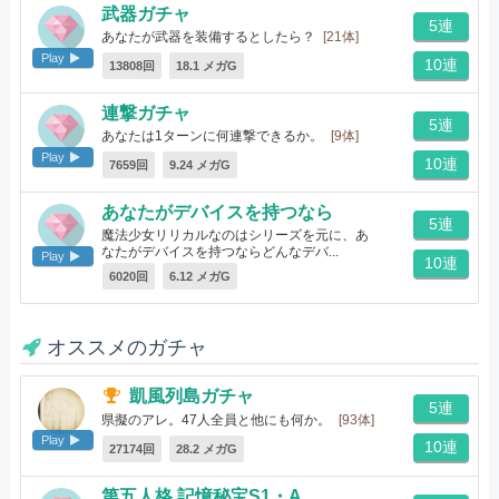
武器ガチャ
5連
あなたが武器を装備するとしたら？
[21体]
Play
10連
13808回
18.1 メガG
連撃ガチャ
5連
あなたは1ターンに何連撃できるか。
[9体]
Play
10連
7659回
9.24 メガG
あなたがデバイスを持つなら
5連
魔法少女リリカルなのはシリーズを元に、あ
なたがデバイスを持つならどんなデバ...
Play
10連
[10体]
6020回
6.12 メガG
オススメのガチャ
凱風列島ガチャ
5連
県擬のアレ。47人全員と他にも何か。
[93体]
Play
10連
27174回
28.2 メガG
第五人格 記憶秘宝S1・A