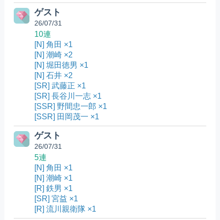
ゲスト
26/07/31
10連
[N] 角田 ×1
[N] 潮崎 ×2
[N] 堀田徳男 ×1
[N] 石井 ×2
[SR] 武藤正 ×1
[SR] 長谷川一志 ×1
[SSR] 野間忠一郎 ×1
[SSR] 田岡茂一 ×1
ゲスト
26/07/31
5連
[N] 角田 ×1
[N] 潮崎 ×1
[R] 鉄男 ×1
[SR] 宮益 ×1
[R] 流川親衛隊 ×1