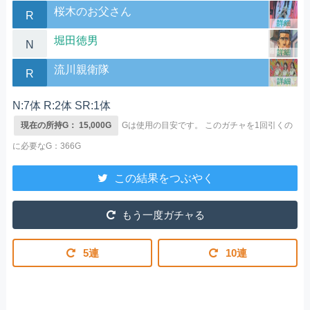
桜木のお父さん
R
詳細
堀田徳男
N
詳細
流川親衛隊
R
詳細
N:7体 R:2体 SR:1体
現在の所持G： 15,000G
Gは使用の目安です。
このガチャを1回引くの
に必要なG：366G
この結果をつぶやく
もう一度ガチャる
5連
10連