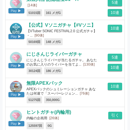
5連
[14体]
Play
10連
51015回
161 メガG
【公式】Vソニガチャ【#Vソニ】
10連
【VTuber SONIC FESTIVAL2.0 公式ガチャ】
・...
[90体]
Play
50169回
148 メガG
にじさんじライバーガチャ
5連
にじさんじライバーが当たるガチャ。 あなた
のお気に入りのライバーを当てよ...
[130体]
Play
10連
30124回
186 メガG
無限APEXパック
10連
APEXパックのシュミレーションガチャ あな
たは何連で「スーパーレジェン...
[76体]
Play
51275回
350,000G
ヒントガチャ(内輪用)
引く
内輪の企画用
[26体]
Play
125597回
0G