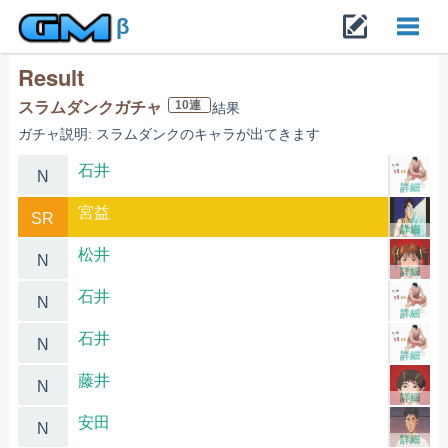
β
Result
Toggl
10連
スラムダンクガチャ
結果
ガチャ説明: スラムダンクのキャラが出てきます
navig
石井
N
詳細
宮益
SR
詳細
松井
N
詳細
石井
N
詳細
石井
N
詳細
藤井
N
詳細
安田
N
詳細