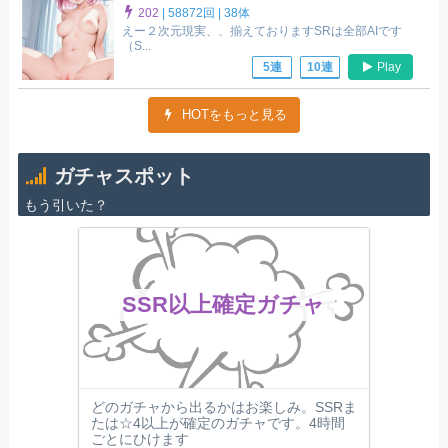
202
|
58872回 |
38体
えー２次元現実、、揃えておりますSRは全部AIです
（S...
Play
5連
10連
HOTをもっと見る
ガチャスポット
もう引いた？
SSR以上確定ガチャ
どのガチャから出るかはお楽しみ。SSRま
たは☆4以上が確定のガチャです。4時間
ごとにひけます