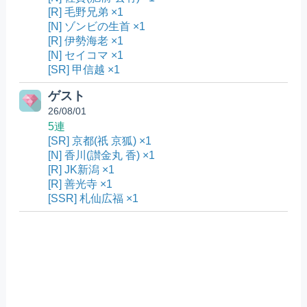
[R] 毛野兄弟 ×1
[N] ゾンビの生首 ×1
[R] 伊勢海老 ×1
[N] セイコマ ×1
[SR] 甲信越 ×1
ゲスト
26/08/01
5連
[SR] 京都(祇 京狐) ×1
[N] 香川(讃金丸 香) ×1
[R] JK新潟 ×1
[R] 善光寺 ×1
[SSR] 札仙広福 ×1