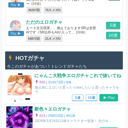
ー
[34体]
Play
36257回
75.5 メガG
ただのエロガチャ
5連
えー２次元現実、、揃えておりますSRは全部
AIです（SR以外もAIが入って...
[38体]
Play
10連
58872回
21.8 メガG
HOTガチャ
今このガチャがあつい！トレンドガチャたち
にゃんこ大戦争エロガチャこれで抜いてね
640
|
314473回 |
8体
個人的にエロいと思ったりsexしたいと思ったキャラを
ラ...
Play
5連
10連
新色々エロガチャ
624
|
298018回 |
481体
2026年3月24日12体キャラクター追加！ 次のキ...