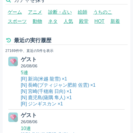
ゲーム
アニメ
診断・占い
絵師
うちのこ
スポーツ
動物
ネタ
人気
殿堂
HOT
新着
最近の実行履歴
27169件中、直近の5件を表示
ゲスト
26/08/06
5連
[R] 新潟(米越 龍雪) ×1
[N] 長崎(プティジャン肥前 佐雲) ×1
[N] 宮崎(千穂南 日向) ×1
[N] 鹿児島(薩隅 隼人) ×1
[R] ジンギスカン ×1
ゲスト
26/08/06
10連