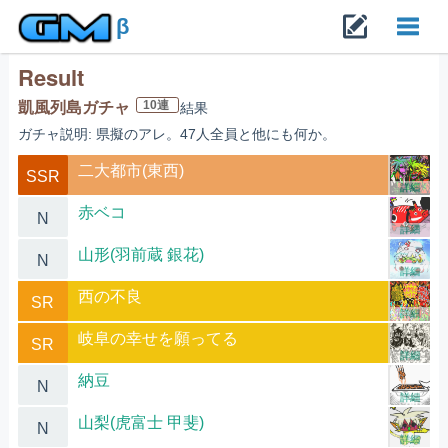
β
Result
Toggl
10連
凱風列島ガチャ
結果
ガチャ説明: 県擬のアレ。47人全員と他にも何か。
navig
二大都市(東西)
SSR
詳細
赤ベコ
N
詳細
山形(羽前蔵 銀花)
N
詳細
西の不良
SR
詳細
岐阜の幸せを願ってる
SR
詳細
納豆
N
詳細
山梨(虎富士 甲斐)
N
詳細