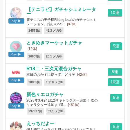
【テニラビ】ガチャシュミレータ
10連
ー
新テニスの王子様Rising beatのガチャシュミ
Play
レーション。推しのSS...
[87体]
24573回
45.3 メガG
ときめきマーケットガチャ
5連
[12体]
Play
26603回
20.1 メガG
R18二・三次元混合ガチャ
5連
本日のおかずに使って、どうぞ
[42体]
Play
10連
30855回
1,210 メガG
新色々エロガチャ
5連
2026年3月24日12体キャラクター追加！ 次の
キャラクター追加まで5...
[481体]
Play
297977回
33.1 メガG
えっちだよー
5連
個人的にえっちだと思ったやつはいってるよ