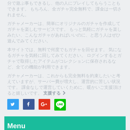
分で遊ぶ事もできるし、他の人にプレイしてもらうことも
できます。 もちろん、全ガチャ完全無料で、課金は一切さ
れません。
ガチャメーカーは、簡単にオリジナルのガチャを作成して
ガチャを楽しむサービスです。 もっと気軽にガチャを楽し
みたい、こんなガチャがあればいいのに、と思う人はぜひ
遊んでみてください。
本サイトでは、無料で何度でもガチャを回せます。 気にな
るガチャを気軽に回してみてください。 ログインするとガ
チャで取得したアイテムがコレクションに保存されるな
ど、全ての機能が利用できます。
ガチャメーカーは、これからも完全無料を約束したいと考
えていますが、サーバー費が増大し、運営的に苦しい状況
です。 課金なしで運営していくために、暖かいご支援頂け
ると嬉しいです。
支援する
Menu