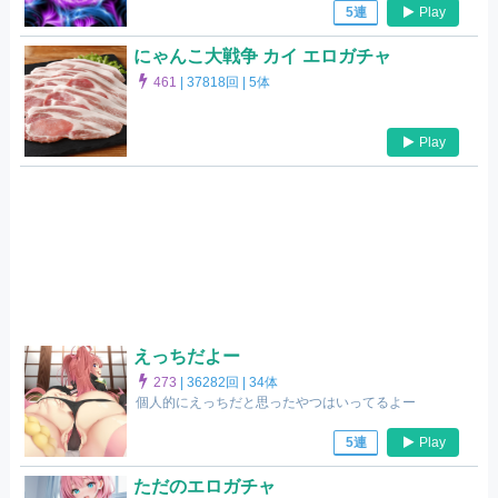
Play
5連
にゃんこ大戦争 カイ エロガチャ
461
|
37818回 |
5体
Play
えっちだよー
273
|
36282回 |
34体
個人的にえっちだと思ったやつはいってるよー
Play
5連
ただのエロガチャ