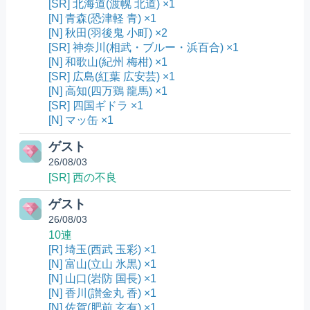
[SR] 北海道(渡幌 北道) ×1
[N] 青森(恐津軽 青) ×1
[N] 秋田(羽後鬼 小町) ×2
[SR] 神奈川(相武・ブルー・浜百合) ×1
[N] 和歌山(紀州 梅柑) ×1
[SR] 広島(紅葉 広安芸) ×1
[N] 高知(四万鶏 龍馬) ×1
[SR] 四国ギドラ ×1
[N] マッ缶 ×1
ゲスト
26/08/03
[SR] 西の不良
ゲスト
26/08/03
10連
[R] 埼玉(西武 玉彩) ×1
[N] 富山(立山 氷黒) ×1
[N] 山口(岩防 国長) ×1
[N] 香川(讃金丸 香) ×1
[N] 佐賀(肥前 玄有) ×1