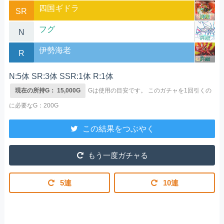
四国ギドラ
SR
詳細
フグ
N
詳細
伊勢海老
R
詳細
N:5体 SR:3体 SSR:1体 R:1体
現在の所持G： 15,000G
Gは使用の目安です。
このガチャを1回引くの
に必要なG：200G
この結果をつぶやく
もう一度ガチャる
5連
10連