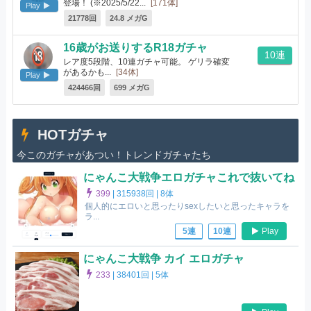
登場！ (※2025/5/22...
[171体]
Play
21778回
24.8 メガG
16歳がお送りするR18ガチャ
10連
レア度5段階、10連ガチャ可能。 ゲリラ確変
があるかも...
[34体]
Play
424466回
699 メガG
HOTガチャ
今このガチャがあつい！トレンドガチャたち
にゃんこ大戦争エロガチャこれで抜いてね
399
|
315938回 |
8体
個人的にエロいと思ったりsexしたいと思ったキャラを
ラ...
Play
5連
10連
にゃんこ大戦争 カイ エロガチャ
233
|
38401回 |
5体