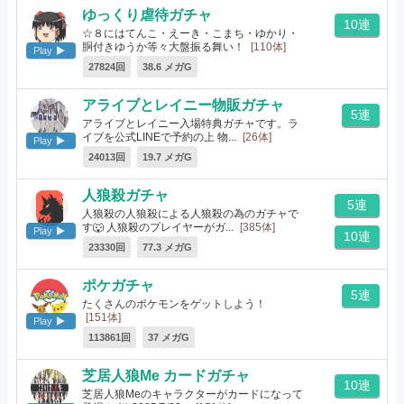
ゆっくり虐待ガチャ
10連
☆８にはてんこ・えーき・こまち・ゆかり・
胴付きゆうか等々大盤振る舞い！
[110体]
Play
27824回
38.6 メガG
アライブとレイニー物販ガチャ
5連
アライブとレイニー入場特典ガチャです。ラ
イブを公式LINEで予約の上 物...
[26体]
Play
24013回
19.7 メガG
人狼殺ガチャ
5連
人狼殺の人狼殺による人狼殺の為のガチャで
す🐺 人狼殺のプレイヤーがガ...
[385体]
Play
10連
23330回
77.3 メガG
ポケガチャ
5連
たくさんのポケモンをゲットしよう！
[151体]
Play
113861回
37 メガG
芝居人狼Me カードガチャ
10連
芝居人狼Meのキャラクターがカードになって