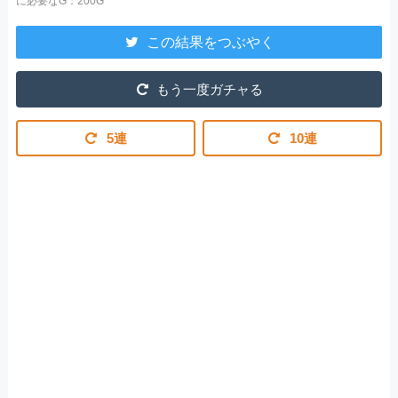
に必要なG：200G
この結果をつぶやく
もう一度ガチャる
5連
10連