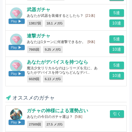
武器ガチャ
5連
あなたが武器を装備するとしたら？
[21体]
Play
10連
13817回
18.1 メガG
連撃ガチャ
5連
あなたは1ターンに何連撃できるか。
[9体]
Play
10連
7665回
9.25 メガG
あなたがデバイスを持つなら
5連
魔法少女リリカルなのはシリーズを元に、あ
なたがデバイスを持つならどんなデバ...
Play
10連
[10体]
6029回
6.13 メガG
オススメのガチャ
ガチャの神様による運勢占い
引く
あなたの今日のガチャ運は？
[5体]
Play
27509回
27.5 メガG