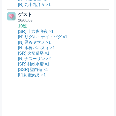
[R] 九十九弁々 ×1
ゲスト
26/08/09
10連
[SR] 十六夜咲夜 ×1
[N] リグル・ナイトバグ ×1
[N] 黒谷ヤマメ ×1
[N] 水橋パルスィ ×1
[SR] 火焔猫燐 ×1
[N] ナズーリン ×2
[SR] 村紗水蜜 ×1
[SSR] 聖白蓮 ×1
[L] 封獣ぬえ ×1