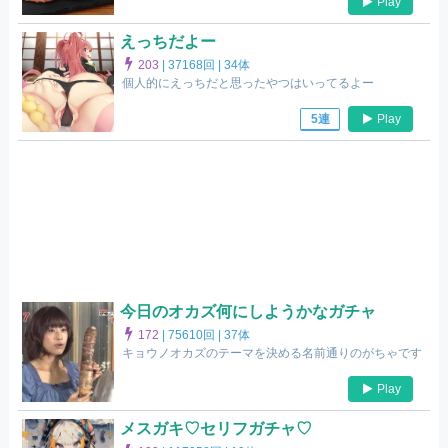
Play
えっちだよー
203
|
37168回 |
34体
個人的にえっちだと思ったやつはいってるよー
Play
5連
今日のオカズ何にしようかなガチャ
172
|
75610回 |
37体
キョウノオカズのテーマを決める名前通りのがちゃです
Play
メスガキ♡セリフガチャ♡