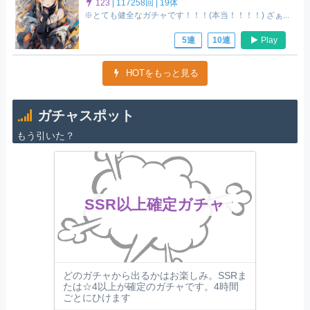
123
|
117258回 |
19体
※とても健全なガチャです！！！(本当！！！！) ざぁ...
Play
5連
10連
HOTをもっと見る
ガチャスポット
もう引いた？
SSR以上確定ガチャ
どのガチャから出るかはお楽しみ。SSRま
たは☆4以上が確定のガチャです。4時間
ごとにひけます