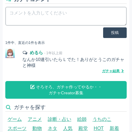
投稿
1件中、直近の1件を表示
めるら
- 1年以上前
なんか10連引いたらＬでた！ありがとうこのガチャ
と神様
ガチャ結果
そろそろ、ガチャ作ってやるか・・
ガチャCreator募集
ガチャを探す
ゲーム
アニメ
診断・占い
絵師
うちのこ
スポーツ
動物
ネタ
人気
殿堂
HOT
新着