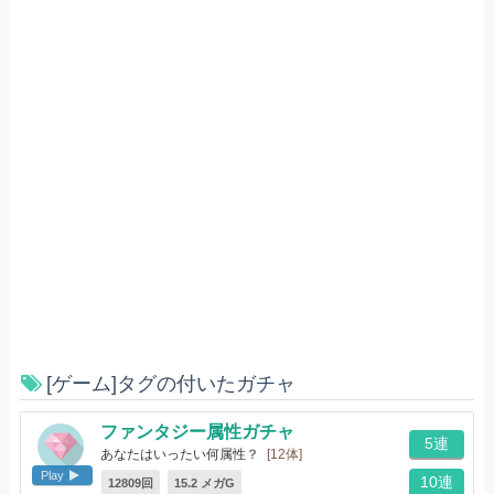
[ゲーム]タグの付いたガチャ
ファンタジー属性ガチャ
5連
あなたはいったい何属性？
[12体]
Play
10連
12809回
15.2 メガG