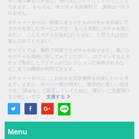
分で遊ぶ事もできるし、他の人にプレイしてもらうことも
できます。 もちろん、全ガチャ完全無料で、課金は一切さ
れません。
ガチャメーカーは、簡単にオリジナルのガチャを作成して
ガチャを楽しむサービスです。 もっと気軽にガチャを楽し
みたい、こんなガチャがあればいいのに、と思う人はぜひ
遊んでみてください。
本サイトでは、無料で何度でもガチャを回せます。 気にな
るガチャを気軽に回してみてください。 ログインするとガ
チャで取得したアイテムがコレクションに保存されるな
ど、全ての機能が利用できます。
ガチャメーカーは、これからも完全無料を約束したいと考
えていますが、サーバー費が増大し、運営的に苦しい状況
です。 課金なしで運営していくために、暖かいご支援頂け
ると嬉しいです。
支援する
Menu