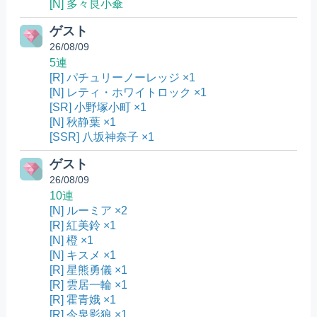
[N] 多々良小傘
ゲスト
26/08/09
5連
[R] パチュリーノーレッジ ×1
[N] レティ・ホワイトロック ×1
[SR] 小野塚小町 ×1
[N] 秋静葉 ×1
[SSR] 八坂神奈子 ×1
ゲスト
26/08/09
10連
[N] ルーミア ×2
[R] 紅美鈴 ×1
[N] 橙 ×1
[N] キスメ ×1
[R] 星熊勇儀 ×1
[R] 雲居一輪 ×1
[R] 霍青娥 ×1
[R] 今泉影狼 ×1