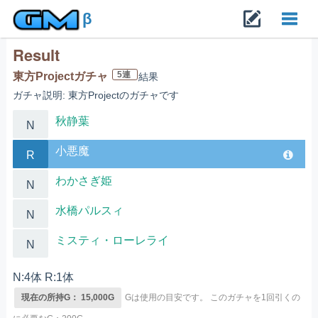
β
Result
Toggl
5連
東方Projectガチャ
結果
ガチャ説明: 東方Projectのガチャです
navig
秋静葉
N
小悪魔
R
わかさぎ姫
N
水橋パルスィ
N
ミスティ・ローレライ
N
N:4体 R:1体
現在の所持G： 15,000G
Gは使用の目安です。
このガチャを1回引くの