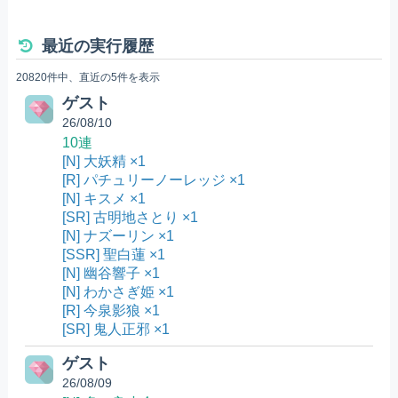
最近の実行履歴
20820件中、直近の5件を表示
ゲスト
26/08/10
10連
[N] 大妖精 ×1
[R] パチュリーノーレッジ ×1
[N] キスメ ×1
[SR] 古明地さとり ×1
[N] ナズーリン ×1
[SSR] 聖白蓮 ×1
[N] 幽谷響子 ×1
[N] わかさぎ姫 ×1
[R] 今泉影狼 ×1
[SR] 鬼人正邪 ×1
ゲスト
26/08/09