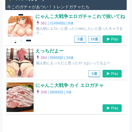
今このガチャがあつい！トレンドガチャたち
にゃんこ大戦争エロガチャこれで抜いてね
361
|
314999回 |
8体
個人的にエロいと思ったりsexしたいと思ったキャラを
ラ...
Play
5連
10連
えっちだよー
264
|
36669回 |
34体
個人的にえっちだと思ったやつはいってるよー
Play
5連
にゃんこ大戦争 カイ エロガチャ
208
|
38066回 |
5体
Play