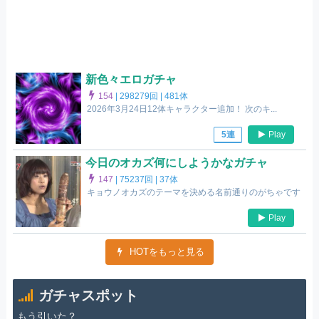
新色々エロガチャ
154
|
298279回 |
481体
2026年3月24日12体キャラクター追加！ 次のキ...
Play
5連
今日のオカズ何にしようかなガチャ
147
|
75237回 |
37体
キョウノオカズのテーマを決める名前通りのがちゃです
Play
HOTをもっと見る
ガチャスポット
もう引いた？