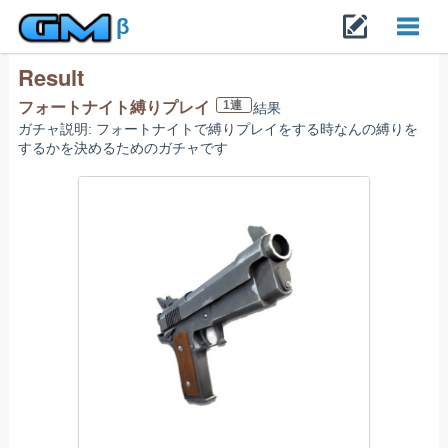
β
Result
Toggl
1連
フォートナイト縛りプレイ
結果
ガチャ説明: フォートナイトで縛りプレイをする時なんの縛りを
navig
するかを決めるためのガチャです