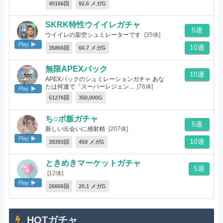
[1350体]
40166回
92.6 メガG
SKRK特性ウイイレガチャ
5連
ウイイレの架空シュミレーターです
[35体]
Play
10連
35865回
60.7 メガG
無限APEXパック
10連
APEXパックのシュミレーションガチャ あな
たは何連で「スーパーレジェン...
[76体]
Play
51276回
350,000G
ち○ポ飯ガチャ
5連
新しい出会いに感射精
[207体]
Play
10連
39393回
459 メガG
ときめきマーケットガチャ
5連
[12体]
Play
26606回
20.1 メガG
HOTガチャ