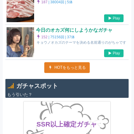
187
|
38004回 |
5体
Play
今日のオカズ何にしようかなガチャ
152
|
75156回 |
37体
キョウノオカズのテーマを決める名前通りのがちゃです
Play
HOTをもっと見る
ガチャスポット
もう引いた？
SSR以上確定ガチャ