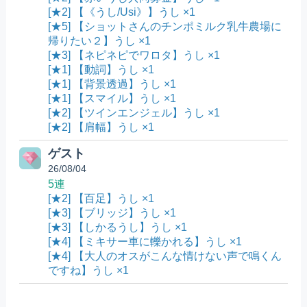
[★2] 【《うし/Usi》】うし ×1
[★5] 【ショットさんのチンポミルク乳牛農場に
帰りたい２】うし ×1
[★3] 【ネピネピでワロタ】うし ×1
[★1] 【動詞】うし ×1
[★1] 【背景透過】うし ×1
[★1] 【スマイル】うし ×1
[★2] 【ツインエンジェル】うし ×1
[★2] 【肩幅】うし ×1
ゲスト
26/08/04
5連
[★2] 【百足】うし ×1
[★3] 【ブリッジ】うし ×1
[★3] 【しかるうし】うし ×1
[★4] 【ミキサー車に轢かれる】うし ×1
[★4] 【大人のオスがこんな情けない声で鳴くん
ですね】うし ×1