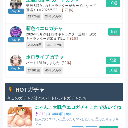
10連
芝居人狼Meのキャラクターがカードになって
登場！ (※2025/5/22...
[171体]
Play
21775回
24.8 メガG
新色々エロガチャ
5連
2026年3月24日12体キャラクター追加！ 次の
キャラクター追加まで5...
[481体]
Play
298201回
33.1 メガG
ホロライブ ガチャ
5連
パート1 追加しました
[39体]
Play
10連
24361回
40.5 メガG
HOTガチャ
今このガチャがあつい！トレンドガチャたち
にゃんこ大戦争エロガチャこれで抜いてね
372
|
314803回 |
8体
個人的にエロいと思ったりsexしたいと思ったキャラを
ラ...