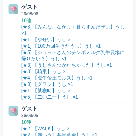
ゲスト
26/08/06
10連
[★3] 【みんな、なかよく暮らすんだぜ…】うし
×1
[★1] 【やせい】うし ×1
[★1] 【100万回生きたうし】うし ×1
[★5] 【ショットさんのチンポミルク乳牛農場に
帰りたい３】うし ×1
[★3] 【うしさんつかれちゃった】うし ×1
[★3] 【騎乗】うし ×1
[★4] 【魔牛帝王モルス】うし ×1
[★3] 【グラフ】うし ×1
[★1] 【就寝時】うし ×1
[★5] 【二〇二一】うし ×1
ゲスト
26/08/05
10連
[★2] 【WALK】うし ×1
[★2] 【赤いうし共同募金】うし ×1