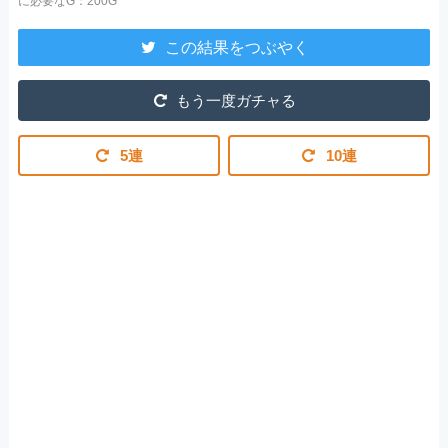
に必要なG：200G
この結果をつぶやく
もう一度ガチャる
5連
10連