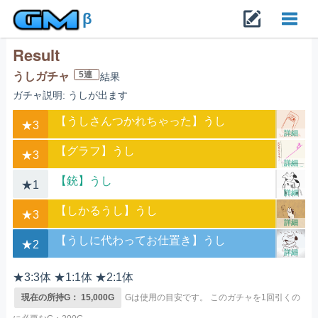
β
Result
Toggl
5連
うしガチャ
結果
ガチャ説明: うしが出ます
navig
【うしさんつかれちゃった】うし
★3
詳細
【グラフ】うし
★3
詳細
【銃】うし
★1
詳細
【しかるうし】うし
★3
詳細
【うしに代わってお仕置き】うし
★2
詳細
★3:3体 ★1:1体 ★2:1体
現在の所持G： 15,000G
Gは使用の目安です。
このガチャを1回引くの