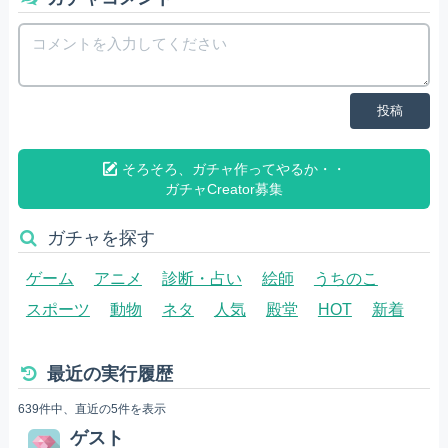
投稿
そろそろ、ガチャ作ってやるか・・
ガチャCreator募集
ガチャを探す
ゲーム
アニメ
診断・占い
絵師
うちのこ
スポーツ
動物
ネタ
人気
殿堂
HOT
新着
最近の実行履歴
639件中、直近の5件を表示
ゲスト