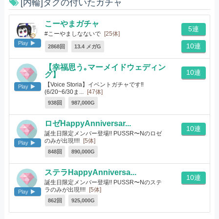
[内輪]タグの付いたガチャ
こーやまガチャ
5連
#こーやましなないで
[25体]
Play
10連
2868回
13.4 メガG
【幸福思う｡マーメイドウェディン
10連
グ】
【Voice Storia】イベントガチャです‼
Play
(6/20~6/30ま...
[47体]
938回
987,000G
ロゼHappyAnniversar...
10連
誕生日限定メンバー登場!! PUSSR〜Nのロゼ
のみが出現!!!!
[5体]
Play
848回
890,000G
ステラHappyAnniversa...
10連
誕生日限定メンバー登場!! PUSSR〜Nのステ
ラのみが出現!!!!
[5体]
Play
862回
925,000G