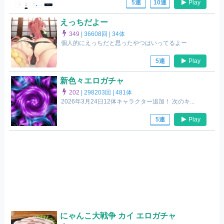
Play
5連
10連
えっちだよー
349
|
36608回 |
34体
個人的にえっちだと思ったやつはいってるよー
Play
5連
新色々エロガチャ
202
|
298203回 |
481体
2026年3月24日12体キャラクター追加！ 次のキ...
Play
5連
にゃんこ大戦争 カイ エロガチャ