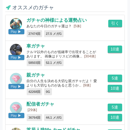
オススメのガチャ
ガチャの神様による運勢占い
引く
あなたの今日のガチャ運は？
[5体]
Play
27474回
27.5 メガG
車ガチャ
10連
クルマ以外のものが低確率で出現することが
あります。 画像はドリスピの画像...
[304体]
Play
58503回
52.1 メガG
親ガチャ
5連
自分の人生を決める大切な親ガチャだよ！ 愛
よりも大切なものがあると思うか...
[9体]
Play
10連
42268回
0G
配信者ガチャ
5連
[29体]
Play
10連
36764回
44.1 メガG
芝居人狼Me カードガチャ