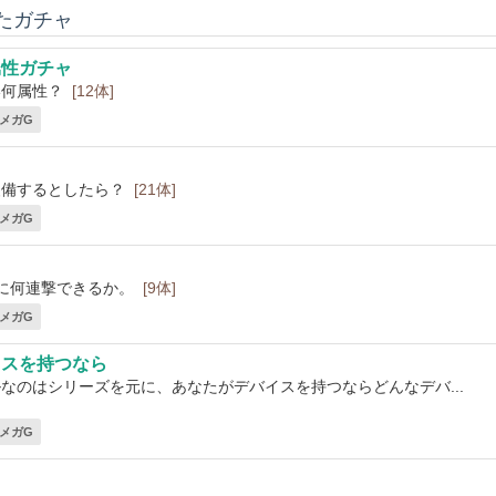
いたガチャ
属性ガチャ
い何属性？
[12体]
2 メガG
装備するとしたら？
[21体]
1 メガG
に何連撃できるか。
[9体]
4 メガG
イスを持つなら
なのはシリーズを元に、あなたがデバイスを持つならどんなデバ...
2 メガG