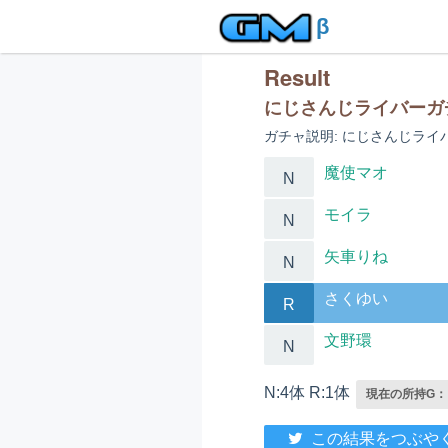
β
Result
にじさんじライバー
ガチャ説明: にじさんじライ
魔使マオ
N
モイラ
N
矢車りね
N
さくゆい
R
文野環
N
N:4体 R:1体
現在の所持G： 1
この結果をつぶや