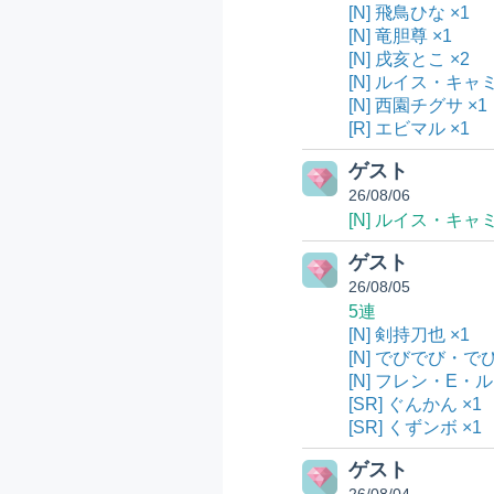
[N] 飛鳥ひな ×1
[N] 竜胆尊 ×1
[N] 戌亥とこ ×2
[N] ルイス・キャミ
[N] 西園チグサ ×1
[R] エビマル ×1
ゲスト
26/08/06
[N] ルイス・キャ
ゲスト
26/08/05
5連
[N] 剣持刀也 ×1
[N] でびでび・でび
[N] フレン・E・
[SR] ぐんかん ×1
[SR] くずンボ ×1
ゲスト
26/08/04