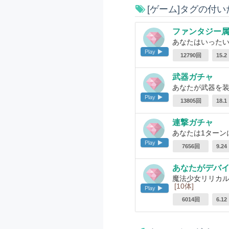
[ゲーム]タグの付
ファンタジー
あなたはいった
Play
12790回
15.
武器ガチャ
あなたが武器を
Play
13805回
18.
連撃ガチャ
あなたは1ターン
Play
7656回
9.2
あなたがデバ
魔法少女リリカル
[10体]
Play
6014回
6.1