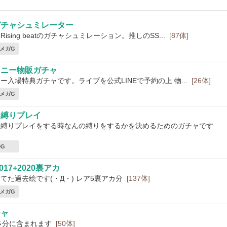
ガチャシュミレーター
sing beatのガチャシュミレーション。推しのSS...
[87体]
3 メガG
イニー物販ガチャ
ー入場特典ガチャです。ライブを公式LINEで予約の上 物...
[26体]
7 メガG
ト縛りプレイ
で縛りプレイをする時なんの縛りをするかを決めるためのガチャです
0G
017+2020裏アカ
てた過去絵です(・Д・) レア5裏アカ分
[137体]
6 メガG
チャ
多分に含まれます
[50体]