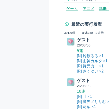
ゲーム
アニメ
診断
最近の実行履歴
30120件中、直近の5件を表示
ゲスト
26/08/06
5連
[N] 鈴原るる ×1
[N] 山神カルタ ×1
[R] 舞元力一 ×1
[R] さくゆい ×2
ゲスト
26/08/06
10連
[N] 叶 ×1
[N] 魔界ノりりむ ×
[N] 葛葉 ×1