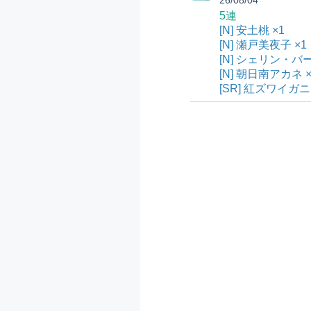
5連
[N] 安土桃 ×1
[N] 瀬戸美夜子 ×1
[N] シェリン・バ
[N] 朝日南アカネ ×
[SR] 紅ズワイガニ 