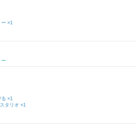
ー ×1
ミー
る ×1
ルスタリオ ×1