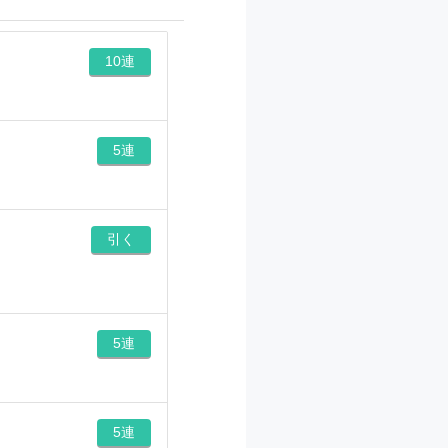
10連
5連
引く
5連
5連