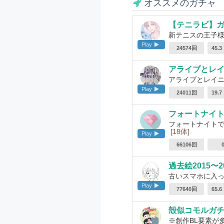
オススメのガチャ
【テニラビ】
新テニスの王子様Ri
Play
24574回
45.
アライブとレ
アライブとレイニ
Play
24011回
19.
フォートナイ
フォートナイト
[18体]
Play
66106回
過去絵2015〜2
古いスマホに入っ
Play
77640回
65.
殻似コモルガ
※創作BL要素が