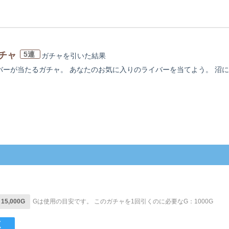
ガチャ
5連
ガチャを引いた
結果
バーが当たるガチャ。 あなたのお気に入りのライバーを当てよう。 沼にハ
5,000G
Gは使用の目安です。
このガチャを1回引くのに必要なG：1000G
く