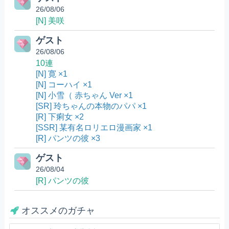
26/08/06
[N] 美咲
ゲスト
26/08/06
10連
[N] 寛 ×1
[N] コーハイ ×1
[N] 小雪（ 赤ちゃん Ver ×1
[SR] 玲ちゃんの本物のパパ ×1
[R] 下痢女 ×2
[SSR] 某有名ロリエロ漫画家 ×1
[R] パンツの彼 ×3
ゲスト
26/08/04
[R] パンツの彼
オススメのガチャ