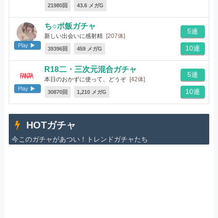
21980回
43.6 メガG
ち○ポ飯ガチャ
5連
新しい出会いに感射精
[207体]
Play
10連
39396回
459 メガG
R18二・三次元混合ガチャ
5連
本日のおかずに使って、どうぞ
[42体]
Play
10連
30870回
1,210 メガG
HOTガチャ
今このガチャがあつい！トレンドガチャたち