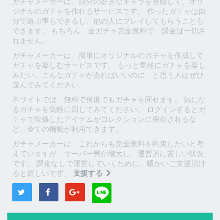
ガチャメーカーは、自分の好きなキャラを登録して、オリ
ジナルのガチャを作れるサービスです。 作ったガチャは自
分で遊ぶ事もできるし、他の人にプレイしてもらうことも
できます。 もちろん、全ガチャ完全無料で、課金は一切さ
れません。
ガチャメーカーは、簡単にオリジナルのガチャを作成して
ガチャを楽しむサービスです。 もっと気軽にガチャを楽し
みたい、こんなガチャがあればいいのに、と思う人はぜひ
遊んでみてください。
本サイトでは、無料で何度でもガチャを回せます。 気にな
るガチャを気軽に回してみてください。 ログインするとガ
チャで取得したアイテムがコレクションに保存されるな
ど、全ての機能が利用できます。
ガチャメーカーは、これからも完全無料を約束したいと考
えていますが、サーバー費が増大し、運営的に苦しい状況
です。 課金なしで運営していくために、暖かいご支援頂け
ると嬉しいです。
支援する