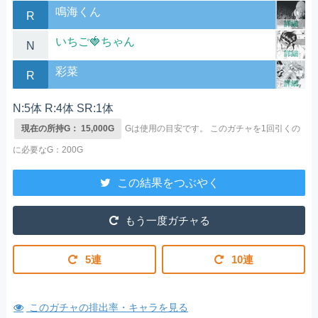
鳴海くん
R
詳細
いちご🍓ちゃん
N
詳細
彩菜
R
詳細
N:5体 R:4体 SR:1体
現在の所持G： 15,000G
Gは使用の目安です。
このガチャを1回引くの
に必要なG：200G
この結果をつぶやく
もう一度ガチャる
5連
10連
このガチャの排出率・キャラを見る