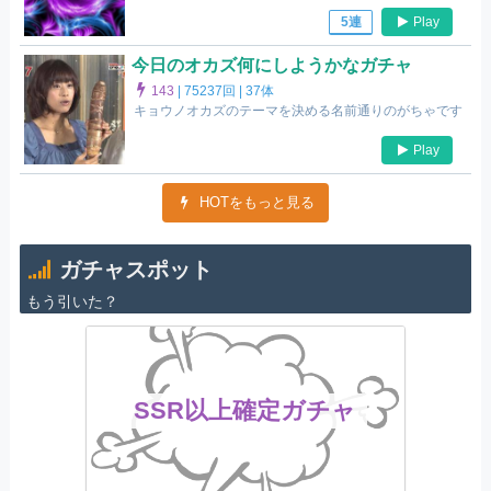
Play
5連
今日のオカズ何にしようかなガチャ
143
|
75237回 |
37体
キョウノオカズのテーマを決める名前通りのがちゃです
Play
HOTをもっと見る
ガチャスポット
もう引いた？
SSR以上確定ガチャ