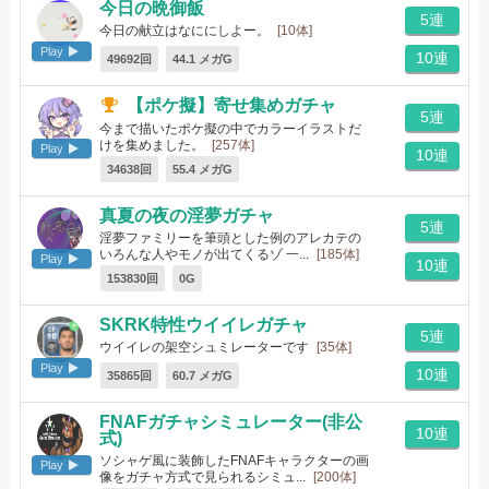
今日の晩御飯
5連
今日の献立はなににしよー。
[10体]
Play
10連
49692回
44.1 メガG
【ポケ擬】寄せ集めガチャ
5連
今まで描いたポケ擬の中でカラーイラストだ
けを集めました。
[257体]
Play
10連
34638回
55.4 メガG
真夏の夜の淫夢ガチャ
5連
淫夢ファミリーを筆頭とした例のアレカテの
いろんな人やモノが出てくるゾ 一...
[185体]
Play
10連
153830回
0G
SKRK特性ウイイレガチャ
5連
ウイイレの架空シュミレーターです
[35体]
Play
10連
35865回
60.7 メガG
FNAFガチャシミュレーター(非公
10連
式)
ソシャゲ風に装飾したFNAFキャラクターの画
Play
像をガチャ方式で見られるシミュ...
[200体]