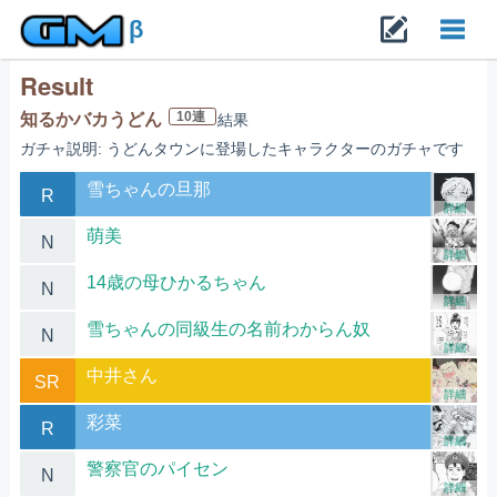
β
Result
Toggl
10連
知るかバカうどん
結果
ガチャ説明: うどんタウンに登場したキャラクターのガチャです
navig
雪ちゃんの旦那
R
詳細
萌美
N
詳細
14歳の母ひかるちゃん
N
詳細
雪ちゃんの同級生の名前わからん奴
N
詳細
中井さん
SR
詳細
彩菜
R
詳細
警察官のパイセン
N
詳細