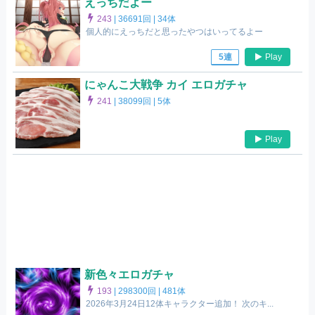
えっちだよー
243
|
36691回 |
34体
個人的にえっちだと思ったやつはいってるよー
Play
5連
にゃんこ大戦争 カイ エロガチャ
241
|
38099回 |
5体
Play
新色々エロガチャ
193
|
298300回 |
481体
2026年3月24日12体キャラクター追加！ 次のキ...