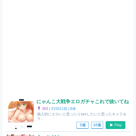
にゃんこ大戦争エロガチャこれで抜いてね
365
|
315021回 |
8体
個人的にエロいと思ったりsexしたいと思ったキャラを
ラ...
Play
5連
10連