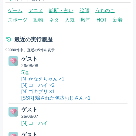
ゲーム
アニメ
診断・占い
絵師
うちのこ
スポーツ
動物
ネタ
人気
殿堂
HOT
新着
最近の実行履歴
99980件中、直近の5件を表示
ゲスト
26/08/08
5連
[N] かなえちゃん ×1
[N] コーハイ ×2
[N] ゴキブリ ×1
[SSR] 騙された包茎おじさん ×1
ゲスト
26/08/07
[N] コーハイ
ゲスト