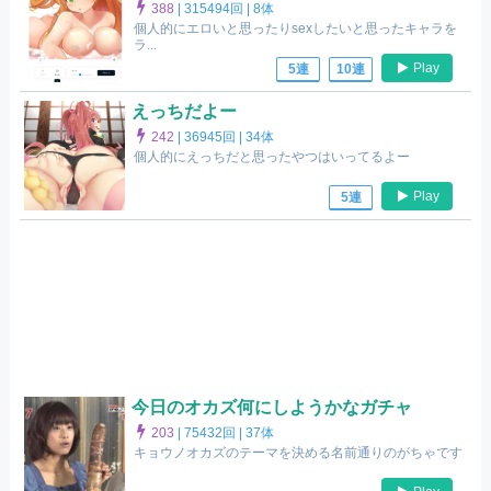
388
|
315494回 |
8体
個人的にエロいと思ったりsexしたいと思ったキャラを
ラ...
Play
5連
10連
えっちだよー
242
|
36945回 |
34体
個人的にえっちだと思ったやつはいってるよー
Play
5連
今日のオカズ何にしようかなガチャ
203
|
75432回 |
37体
キョウノオカズのテーマを決める名前通りのがちゃです