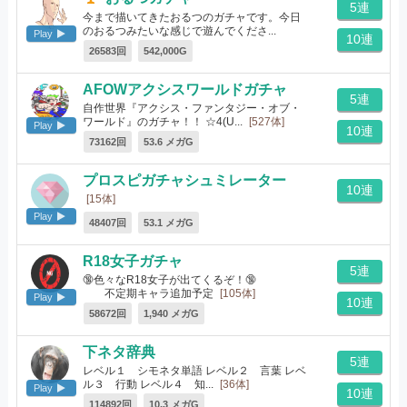
5連
今まで描いてきたおるつのガチャです。今日
のおるつみたいな感じで遊んでくださ...
Play
10連
[82体]
26583回
542,000G
AFOWアクシスワールドガチャ
5連
自作世界『アクシス・ファンタジー・オブ・
ワールド』のガチャ！！ ☆4(U...
[527体]
Play
10連
73162回
53.6 メガG
プロスピガチャシュミレーター
10連
[15体]
Play
48407回
53.1 メガG
R18女子ガチャ
5連
🔞色々なR18女子が出てくるぞ！🔞
不定期キャラ追加予定
[105体]
Play
10連
58672回
1,940 メガG
下ネタ辞典
5連
レベル１ シモネタ単語 レベル２ 言葉 レベ
ル３ 行動 レベル４ 知...
[36体]
Play
10連
114892回
10.3 メガG