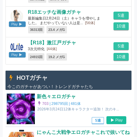
R18エッチな画像ガチャ
5連
最新編集日2月24日（土）キャラを増やしま
した。 まだやっていない人は是...
[56体]
Play
10連
36313回
23.4 メガG
【R18】激江戸ガチャ
5連
3次元特化
[44体]
Play
10連
24915回
19.2 メガG
HOTガチャ
今このガチャがあつい！トレンドガチャたち
新色々エロガチャ
703
|
298795回 |
481体
2026年3月24日12体キャラクター追加！ 次のキ...
Play
5連
にゃんこ大戦争エロガチャこれで抜いてね