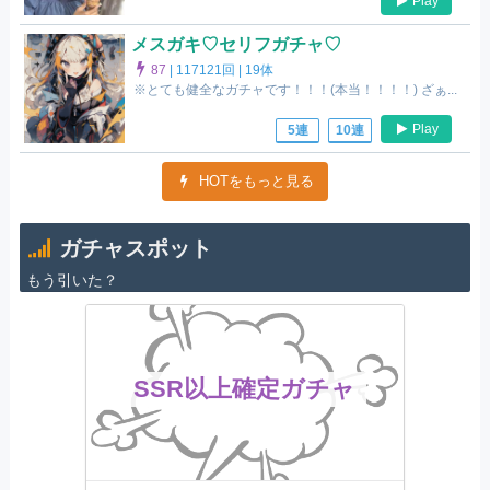
Play
メスガキ♡セリフガチャ♡
87
|
117121回 |
19体
※とても健全なガチャです！！！(本当！！！！) ざぁ...
Play
5連
10連
HOTをもっと見る
ガチャスポット
もう引いた？
SSR以上確定ガチャ