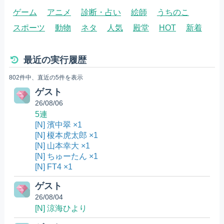
ゲーム
アニメ
診断・占い
絵師
うちのこ
スポーツ
動物
ネタ
人気
殿堂
HOT
新着
最近の実行履歴
802件中、直近の5件を表示
ゲスト
26/08/06
5連
[N] 濱中翠 ×1
[N] 榎本虎太郎 ×1
[N] 山本幸大 ×1
[N] ちゅーたん ×1
[N] FT4 ×1
ゲスト
26/08/04
[N] 涼海ひより