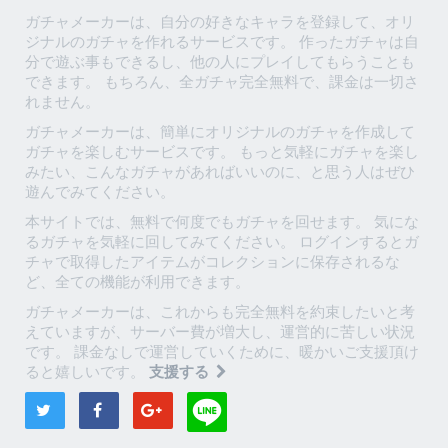
ガチャメーカーは、自分の好きなキャラを登録して、オリ
ジナルのガチャを作れるサービスです。 作ったガチャは自
分で遊ぶ事もできるし、他の人にプレイしてもらうことも
できます。 もちろん、全ガチャ完全無料で、課金は一切さ
れません。
ガチャメーカーは、簡単にオリジナルのガチャを作成して
ガチャを楽しむサービスです。 もっと気軽にガチャを楽し
みたい、こんなガチャがあればいいのに、と思う人はぜひ
遊んでみてください。
本サイトでは、無料で何度でもガチャを回せます。 気にな
るガチャを気軽に回してみてください。 ログインするとガ
チャで取得したアイテムがコレクションに保存されるな
ど、全ての機能が利用できます。
ガチャメーカーは、これからも完全無料を約束したいと考
えていますが、サーバー費が増大し、運営的に苦しい状況
です。 課金なしで運営していくために、暖かいご支援頂け
ると嬉しいです。
支援する