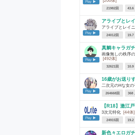
[200体]
Play
21982回
43.
アライブとレ
アライブとレイニ
Play
24012回
19.
真鯛キャラガ
画像無しの秩序の
[492体]
Play
32621回
10.
16歳がお送り
二次元のHな女の
Play
264668回
368
【R18】激江
3次元特化
[44体]
Play
24915回
19.
新色々エロガ