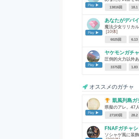
Play
13816回
18.
あなたがデバ
魔法少女リリカル
[10体]
Play
6025回
6.1
ヤケモンガチ
圧倒的火力以外あ
Play
3375回
1.8
オススメのガチャ
凱風列島ガ
県擬のアレ。47
Play
27183回
28.
FNAFガチャシ
ソシャゲ風に装飾