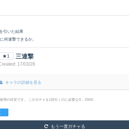
を引いた
結果
ンに何連撃できるか。
三連撃
★1
Created: 17/03/28
キャラの詳細を見る
は使用の目安です。
このガチャを1回引くのに必要なG：200G
く
もう一度ガチャる