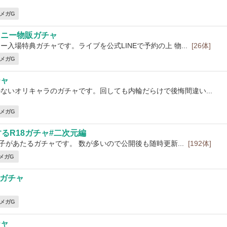
6 メガG
イニー物販ガチャ
ー入場特典ガチャです。ライブを公式LINEで予約の上 物...
[26体]
7 メガG
チャ
ないオリキャラのガチャです。回しても内輪だらけで後悔間違い...
9 メガG
するR18ガチャ#二次元編
子があたるガチャです。 数が多いので公開後も随時更新...
[192体]
 メガG
戸ガチャ
2 メガG
チャ