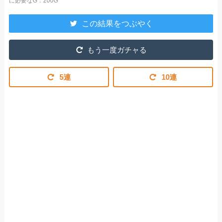
に必要なG：200G
この結果をつぶやく
もう一度ガチャる
5連
10連