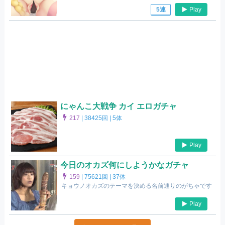
Play
5連
にゃんこ大戦争 カイ エロガチャ
217
|
38425回 |
5体
Play
今日のオカズ何にしようかなガチャ
159
|
75621回 |
37体
キョウノオカズのテーマを決める名前通りのがちゃです
Play