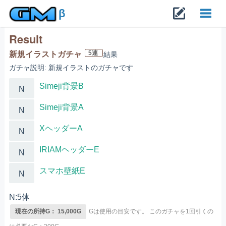
β
Result
Toggl
5連
新規イラストガチャ
結果
ガチャ説明: 新規イラストのガチャです
navig
Simeji背景B
N
Simeji背景A
N
XヘッダーA
N
IRIAMヘッダーE
N
スマホ壁紙E
N
N:5体
現在の所持G： 15,000G
Gは使用の目安です。
このガチャを1回引くの