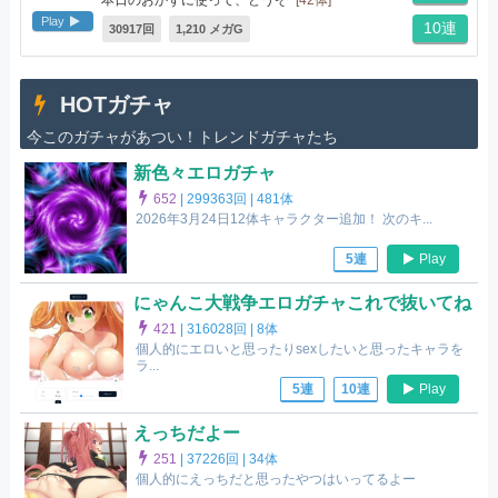
Play
10連
30917回
1,210 メガG
HOTガチャ
今このガチャがあつい！トレンドガチャたち
新色々エロガチャ
652
|
299363回 |
481体
2026年3月24日12体キャラクター追加！ 次のキ...
Play
5連
にゃんこ大戦争エロガチャこれで抜いてね
421
|
316028回 |
8体
個人的にエロいと思ったりsexしたいと思ったキャラを
ラ...
Play
5連
10連
えっちだよー
251
|
37226回 |
34体
個人的にえっちだと思ったやつはいってるよー