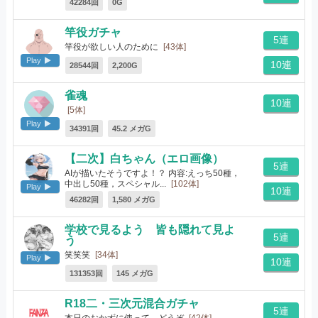
42284回
0G
竿役ガチャ
5連
竿役が欲しい人のために
[43体]
Play
10連
28544回
2,200G
雀魂
10連
[5体]
Play
34391回
45.2 メガG
【二次】白ちゃん（エロ画像）
5連
AIが描いたそうですよ！？ 内容:えっち50種，
中出し50種，スペシャル...
[102体]
Play
10連
46282回
1,580 メガG
学校で見るよう 皆も隠れて見よ
5連
う
笑笑笑
[34体]
Play
10連
131353回
145 メガG
R18二・三次元混合ガチャ
5連
本日のおかずに使って、どうぞ
[42体]