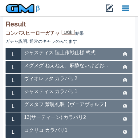
β
Result
Toggl
10連
コンパスヒーローガチャ
結果
ガチャ説明: 通常のキャラのみでます
navig
ジャスティス 陸上作戦仕様 弐式
L
メグメグ ねえねえ、麻酔ないけどお...
L
ヴィオレッタ カラバリ2
L
ジャスティス カラバリ1
L
グスタフ 禁呪礼装【ヴェアヴォルフ】
L
13(サーティーン) カラバリ2
L
コクリコ カラバリ1
L