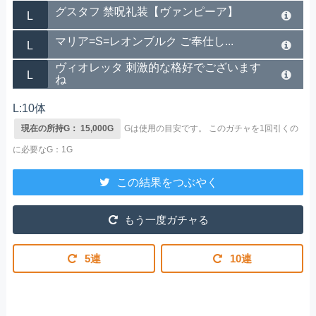
グスタフ 禁呪礼装【ヴァンピーア】
L
マリア=S=レオンブルク ご奉仕し...
L
ヴィオレッタ 刺激的な格好でございます
L
ね
L:10体
現在の所持G： 15,000G
Gは使用の目安です。
このガチャを1回引くの
に必要なG：1G
この結果をつぶやく
もう一度ガチャる
5連
10連