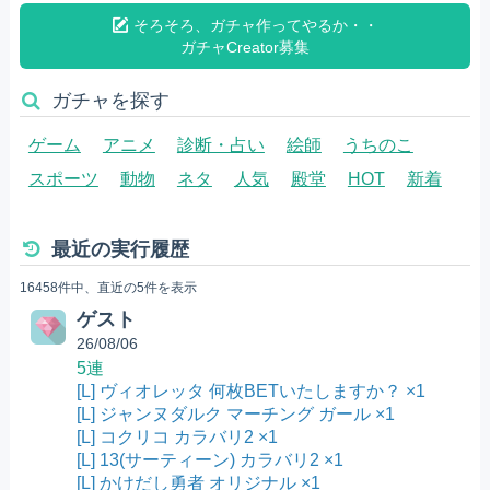
そろそろ、ガチャ作ってやるか・・
ガチャCreator募集
ガチャを探す
ゲーム
アニメ
診断・占い
絵師
うちのこ
スポーツ
動物
ネタ
人気
殿堂
HOT
新着
最近の実行履歴
16458件中、直近の5件を表示
ゲスト
26/08/06
5連
[L] ヴィオレッタ 何枚BETいたしますか？ ×1
[L] ジャンヌダルク マーチング ガール ×1
[L] コクリコ カラバリ2 ×1
[L] 13(サーティーン) カラバリ2 ×1
[L] かけだし勇者 オリジナル ×1