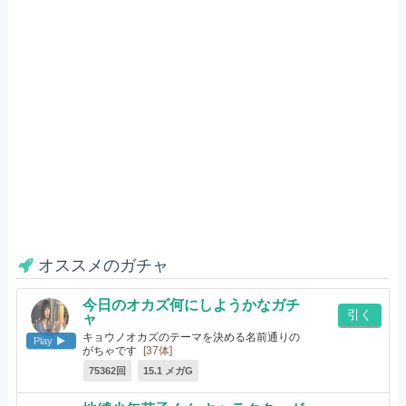
オススメのガチャ
今日のオカズ何にしようかなガチ
引く
ャ
キョウノオカズのテーマを決める名前通りの
Play
がちゃです
[37体]
75362回
15.1 メガG