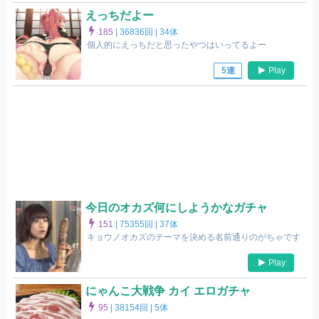
えっちだよー
185
|
36836回 |
34体
個人的にえっちだと思ったやつはいってるよー
Play
5連
今日のオカズ何にしようかなガチャ
151
|
75355回 |
37体
キョウノオカズのテーマを決める名前通りのがちゃです
Play
にゃんこ大戦争 カイ エロガチャ
95
|
38154回 |
5体