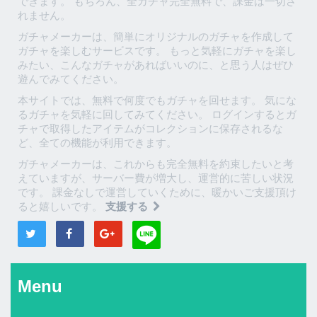
できます。 もちろん、全ガチャ完全無料で、課金は一切さ
れません。
ガチャメーカーは、簡単にオリジナルのガチャを作成して
ガチャを楽しむサービスです。 もっと気軽にガチャを楽し
みたい、こんなガチャがあればいいのに、と思う人はぜひ
遊んでみてください。
本サイトでは、無料で何度でもガチャを回せます。 気にな
るガチャを気軽に回してみてください。 ログインするとガ
チャで取得したアイテムがコレクションに保存されるな
ど、全ての機能が利用できます。
ガチャメーカーは、これからも完全無料を約束したいと考
えていますが、サーバー費が増大し、運営的に苦しい状況
です。 課金なしで運営していくために、暖かいご支援頂け
ると嬉しいです。
支援する
Menu