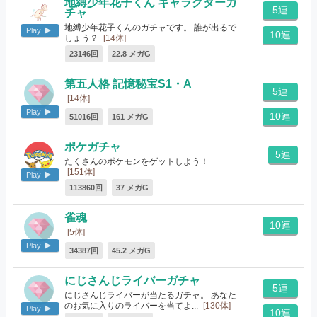
地縛少年花子くん キャラクターガ
5連
チャ
地縛少年花子くんのガチャです。 誰が出るで
Play
10連
しょう？
[14体]
23146回
22.8 メガG
第五人格 記憶秘宝S1・A
5連
[14体]
Play
10連
51016回
161 メガG
ポケガチャ
5連
たくさんのポケモンをゲットしよう！
[151体]
Play
113860回
37 メガG
雀魂
10連
[5体]
Play
34387回
45.2 メガG
にじさんじライバーガチャ
5連
にじさんじライバーが当たるガチャ。 あなた
のお気に入りのライバーを当てよ...
[130体]
Play
10連