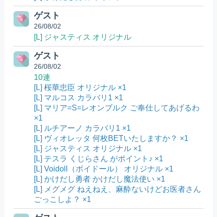
ゲスト
26/08/02
[L] ジャスティス オリジナル
ゲスト
26/08/02
10連
[L] 桜華忠臣 オリジナル ×1
[L] マルコス カラバリ1 ×1
[L] マリア=S=レオンブルク ご奉仕してあげるわ
×1
[L] ルチアーノ カラバリ1 ×1
[L] ヴィオレッタ 何枚BETいたしますか？ ×1
[L] ジャスティス オリジナル ×1
[L] テスラ くじらさん がポイント♪ ×1
[L] Voidoll（ボイドール） オリジナル ×1
[L] かけだし勇者 かけだし魔法使い ×1
[L] メグメグ ねえねえ、麻酔ないけどお医者さん
ごっこしよ？ ×1