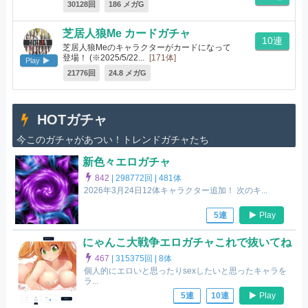
30128回
186 メガG
芝居人狼Me カードガチャ
10連
芝居人狼Meのキャラクターがカードになって
登場！ (※2025/5/22...
[171体]
Play
21776回
24.8 メガG
HOTガチャ
今このガチャがあつい！トレンドガチャたち
新色々エロガチャ
842
|
298772回 |
481体
2026年3月24日12体キャラクター追加！ 次のキ...
Play
5連
にゃんこ大戦争エロガチャこれで抜いてね
467
|
315375回 |
8体
個人的にエロいと思ったりsexしたいと思ったキャラを
ラ...
Play
5連
10連