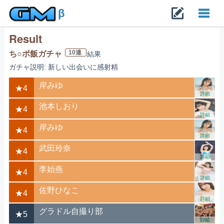
β
Result
Toggl
10連
ち○ポ飯ガチャ
結果
ガチャ説明: 新しい出会いに感射精
navig
岸みゆ
★4
詳細
池本しおり
★4
詳細
岸みゆ
★4
詳細
武田玲奈
★4
詳細
李始燕
★4
詳細
佐野ひなこ
★4
詳細
グラドル自撮り部
★5
詳細