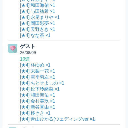
[★4] 和田海佑 ×1
[★4] 与田祐希 ×1
[★4] 永尾まりや ×1
[★4] 岡田彩夢 ×1
[★4] 天野きき ×1
[★4] なな茶 ×1
ゲスト
26/08/09
10連
[★4] 林ゆめ ×1
[★4] 未梨一花 ×1
[★4] 雪平莉左 ×1
[★4] ちとせよしの ×1
[★4] 松下玲緒菜 ×1
[★4] 和田海佑 ×1
[★4] 金村美玖 ×1
[★4] 新谷真由 ×1
[★4] 柊きき ×1
[★4] 青山ひかる(ウェディングver ×1