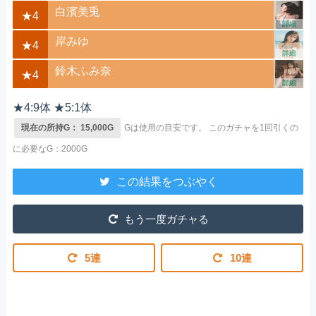
白濱美兎
★4
詳細
岸みゆ
★4
詳細
鈴木ふみ奈
★4
詳細
★4:9体 ★5:1体
現在の所持G： 15,000G
Gは使用の目安です。
このガチャを1回引くの
に必要なG：2000G
この結果をつぶやく
もう一度ガチャる
5連
10連