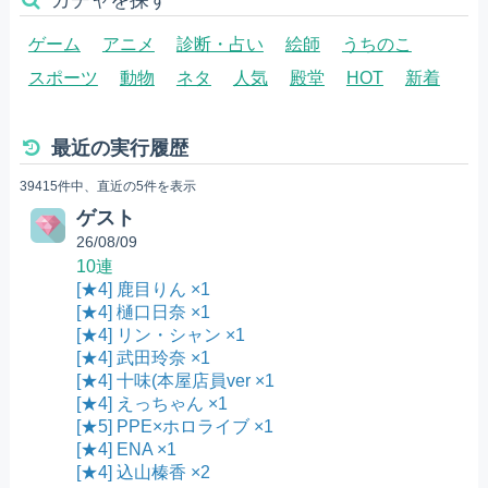
ゲーム
アニメ
診断・占い
絵師
うちのこ
スポーツ
動物
ネタ
人気
殿堂
HOT
新着
最近の実行履歴
39415件中、直近の5件を表示
ゲスト
26/08/09
10連
[★4] 鹿目りん ×1
[★4] 樋口日奈 ×1
[★4] リン・シャン ×1
[★4] 武田玲奈 ×1
[★4] 十味(本屋店員ver ×1
[★4] えっちゃん ×1
[★5] PPE×ホロライブ ×1
[★4] ENA ×1
[★4] 込山榛香 ×2