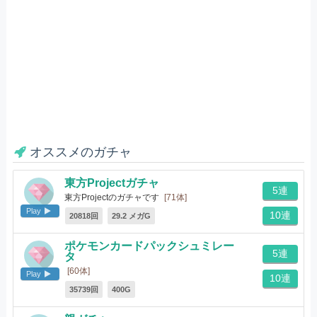
オススメのガチャ
東方Projectガチャ
5連
東方Projectのガチャです
[71体]
Play
10連
20818回
29.2 メガG
ポケモンカードパックシュミレー
5連
タ
[60体]
Play
10連
35739回
400G