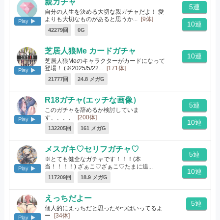
親ガチャ
5連
自分の人生を決める大切な親ガチャだよ！ 愛
よりも大切なものがあると思うか...
[9体]
Play
10連
42279回
0G
芝居人狼Me カードガチャ
10連
芝居人狼Meのキャラクターがカードになって
登場！ (※2025/5/22...
[171体]
Play
21777回
24.8 メガG
R18ガチャ(エッチな画像）
5連
このガチャを辞めるか検討していま
す、、、、
[200体]
Play
10連
132205回
161 メガG
メスガキ♡セリフガチャ♡
5連
※とても健全なガチャです！！！(本
当！！！！) ざぁこ♡ざぁこ♡たまに追...
Play
10連
[19体]
117209回
18.9 メガG
えっちだよー
5連
個人的にえっちだと思ったやつはいってるよ
ー
[34体]
Play