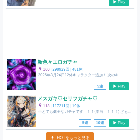
Play
新色々エロガチャ
160
|
298929回 |
481体
2026年3月24日12体キャラクター追加！ 次のキ...
Play
5連
メスガキ♡セリフガチャ♡
118
|
117211回 |
19体
※とても健全なガチャです！！！(本当！！！！) ざぁ...
Play
5連
10連
HOTをもっと見る