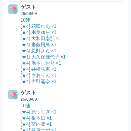
ゲスト
26/08/09
10連
[★4] 花咲れあ ×1
[★4] 由良ゆら ×1
[★4] 大和田南那 ×1
[★4] 齋藤飛鳥 ×1
[★4] 忍野さら ×1
[★1] 大久保佳代子 ×1
[★4] 池本しおり ×1
[★4] 井桁弘恵 ×1
[★4] さおりん ×1
[★4] 吉野遥奈 ×1
ゲスト
26/08/09
10連
[★4] 原つむぎ ×1
[★4] 根本凪 ×1
[★4] 宮内凛 ×1
[★4] 鈴原すず ×1