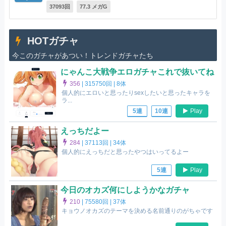
37093回
77.3 メガG
HOTガチャ
今このガチャがあつい！トレンドガチャたち
にゃんこ大戦争エロガチャこれで抜いてね
356
|
315750回 |
8体
個人的にエロいと思ったりsexしたいと思ったキャラを
ラ...
Play
5連
10連
えっちだよー
284
|
37113回 |
34体
個人的にえっちだと思ったやつはいってるよー
Play
5連
今日のオカズ何にしようかなガチャ
210
|
75580回 |
37体
キョウノオカズのテーマを決める名前通りのがちゃです