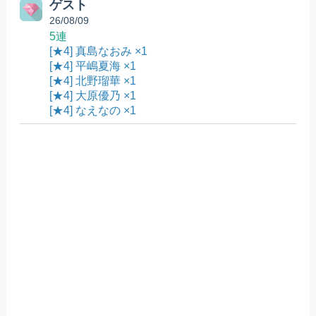
ゲスト
26/08/09
5連
[★4] 真島なおみ ×1
[★4] 平嶋夏海 ×1
[★4] 北野瑠華 ×1
[★4] 大原優乃 ×1
[★4] なえなの ×1