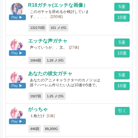
R18ガチャ(エッチな画像）
5連
このガチャを辞めるか検討していま
す、、、、
[200体]
10連
Play
132170回
161 メガG
エッチな声ガチャ
5連
声っていうか、、文。
[27体]
10連
Play
1064回
1.29 メガG
あなたの彼女ガチャ
5連
あなたのアニメキャラクターのカノジョは
誰？ハーレム作りたい人は10連や5連で。
10連
Play
[92体]
1927回
1.25 メガG
がっちゃ
引く
１枚だけ
[1体]
Play
446回
89,200G