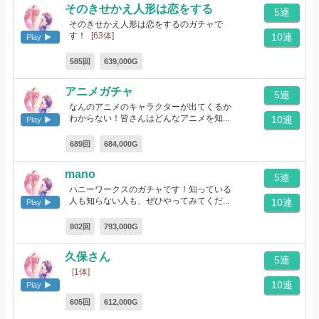
そのきせかえ人形は恋をする
5連
そのきせかえ人形は恋をするのガチャで
す！
[63体]
10連
Play
585回
639,000G
アニメガチャ
5連
なんのアニメのキャラクターが出てくるか
わからない！皆さんはどんなアニメを知...
10連
Play
[67体]
689回
684,000G
mano
5連
ハニーワークスのガチャです！知っている
人も知らない人も、ぜひやってみてくだ...
10連
Play
[18体]
802回
793,000G
久保さん
5連
[1体]
10連
Play
605回
612,000G