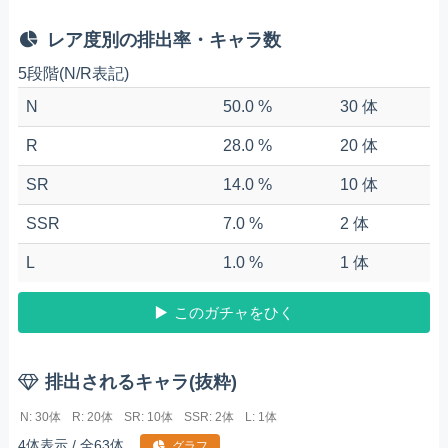
レア度別の排出率・キャラ数
5段階(N/R表記)
N
50.0 %
30 体
R
28.0 %
20 体
SR
14.0 %
10 体
SSR
7.0 %
2 体
L
1.0 %
1 体
このガチャをひく
排出されるキャラ(抜粋)
N: 30体
R: 20体
SR: 10体
SSR: 2体
L: 1体
4体表示 / 全63体
グラフ