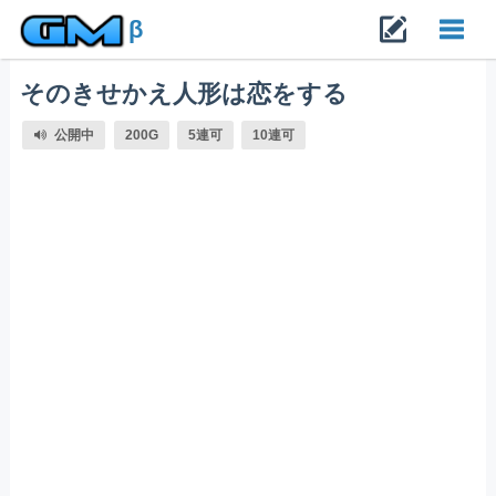
β
そのきせかえ人形は恋をする
Toggl
公開中
200G
5連可
10連可
navig