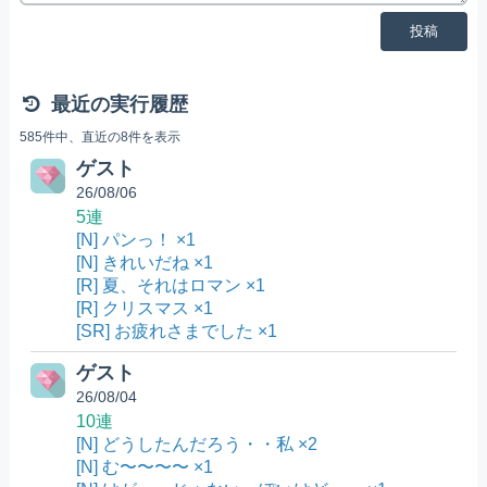
投稿
最近の実行履歴
585件中、直近の8件を表示
ゲスト
26/08/06
5連
[N] パンっ！ ×1
[N] きれいだね ×1
[R] 夏、それはロマン ×1
[R] クリスマス ×1
[SR] お疲れさまでした ×1
ゲスト
26/08/04
10連
[N] どうしたんだろう・・私 ×2
[N] む〜〜〜〜 ×1