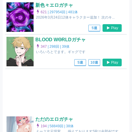
新色々エロガチャ
621
|
297954回 |
481体
2026年3月24日12体キャラクター追加！ 次のキ...
Play
5連
BLOOD WΘRLDガチャ
347
|
298回 |
39体
いろいろとでます。ギャグです
Play
5連
10連
ただのエロガチャ
194
|
58849回 |
38体
えー２次元現実、、揃えておりますSRは全部AIです