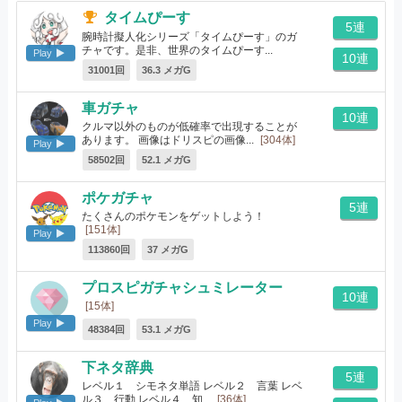
タイムぴーす
5連
腕時計擬人化シリーズ「タイムぴーす」のガ
チャです。是非、世界のタイムぴーす...
Play
10連
[96体]
31001回
36.3 メガG
車ガチャ
10連
クルマ以外のものが低確率で出現することが
あります。 画像はドリスピの画像...
[304体]
Play
58502回
52.1 メガG
ポケガチャ
5連
たくさんのポケモンをゲットしよう！
[151体]
Play
113860回
37 メガG
プロスピガチャシュミレーター
10連
[15体]
Play
48384回
53.1 メガG
下ネタ辞典
5連
レベル１ シモネタ単語 レベル２ 言葉 レベ
ル３ 行動 レベル４ 知...
[36体]