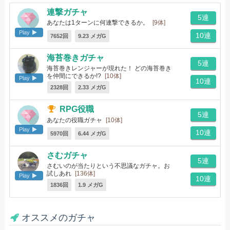
連撃ガチャ
5連
あなたは1ターンに何連撃できるか。
[9体]
Play
10連
7652回
9.23 メガG
海苔巻きガチャ
5連
海苔巻きレンジャーが現れた！ どの海苔巻き
を仲間にできるか!?
[10体]
Play
10連
2328回
2.33 メガG
RPG役職
5連
あなたの役職ガチャ
[10体]
Play
10連
5970回
6.44 メガG
さむガチャ
5連
さむいのが当たりという不思議なガチャ。お
試しあれ
[136体]
Play
10連
1836回
1.9 メガG
オススメのガチャ