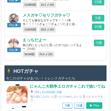
Play
10連
114884回
10.3 メガG
メスガキ♡セリフガチャ♡
5連
※とても健全なガチャです！！！(本
当！！！！) ざぁこ♡ざぁこ♡たまに追...
Play
10連
[19体]
116836回
18.8 メガG
えっちだよー
5連
個人的にえっちだと思ったやつはいってるよ
ー
[34体]
Play
36198回
75.4 メガG
HOTガチャ
今このガチャがあつい！トレンドガチャたち
にゃんこ大戦争エロガチャこれで抜いてね
703
|
314354回 |
8体
個人的にエロいと思ったりsexしたいと思ったキャラを
ラ...
Play
5連
10連