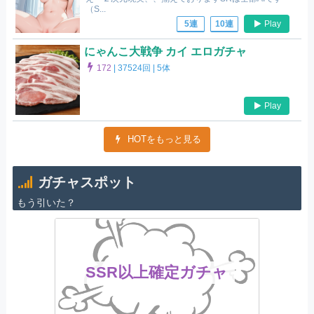
（S...
Play
5連
10連
にゃんこ大戦争 カイ エロガチャ
172
|
37524回 |
5体
Play
HOTをもっと見る
ガチャスポット
もう引いた？
SSR以上確定ガチャ