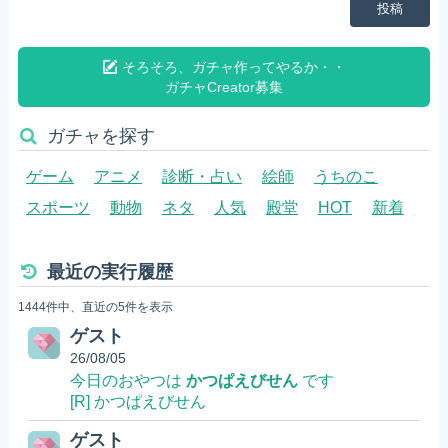
投稿
そろそろ、ガチャ作ってやるか・・
ガチャCreator募集
ガチャを探す
ゲーム
アニメ
診断・占い
絵師
うちのこ
スポーツ
動物
ネタ
人気
殿堂
HOT
新着
最近の実行履歴
1444件中、直近の5件を表示
ゲスト
26/08/05
今日のおやつは
かつぱえびせん
です
[R] かつぱえびせん
ゲスト