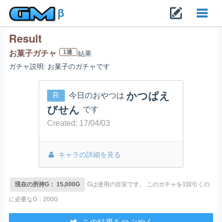
β
Result
Toggl
1連
お菓子ガチャ
結果
ガチャ説明: お菓子のガチャです
navig
かつぱえ
R
今日のおやつは
びせん
です
Created: 17/04/03
キャラの詳細を見る
現在の所持G： 15,000G
Gは使用の目安です。
このガチャを1回引くの
に必要なG：200G