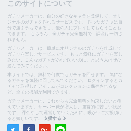
このサイトについて
ガチャメーカーは、自分の好きなキャラを登録して、オリ
ジナルのガチャを作れるサービスです。 作ったガチャは自
分で遊ぶ事もできるし、他の人にプレイしてもらうことも
できます。 もちろん、全ガチャ完全無料で、課金は一切さ
れません。
ガチャメーカーは、簡単にオリジナルのガチャを作成して
ガチャを楽しむサービスです。 もっと気軽にガチャを楽し
みたい、こんなガチャがあればいいのに、と思う人はぜひ
遊んでみてください。
本サイトでは、無料で何度でもガチャを回せます。 気にな
るガチャを気軽に回してみてください。 ログインするとガ
チャで取得したアイテムがコレクションに保存されるな
ど、全ての機能が利用できます。
ガチャメーカーは、これからも完全無料を約束したいと考
えていますが、サーバー費が増大し、運営的に苦しい状況
です。 課金なしで運営していくために、暖かいご支援頂け
ると嬉しいです。
支援する