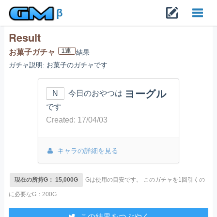
β
Result
Toggl
1連
お菓子ガチャ
結果
ガチャ説明: お菓子のガチャです
navig
ヨーグル
N
今日のおやつは
です
Created: 17/04/03
キャラの詳細を見る
現在の所持G： 15,000G
Gは使用の目安です。
このガチャを1回引くの
に必要なG：200G
この結果をつぶやく