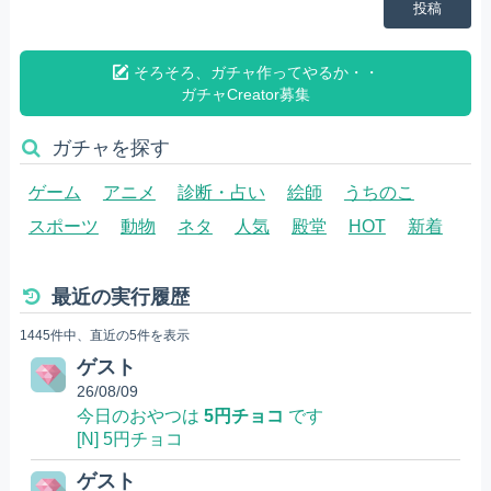
投稿
そろそろ、ガチャ作ってやるか・・
ガチャCreator募集
ガチャを探す
ゲーム
アニメ
診断・占い
絵師
うちのこ
スポーツ
動物
ネタ
人気
殿堂
HOT
新着
最近の実行履歴
1445件中、直近の5件を表示
ゲスト
26/08/09
今日のおやつは
5円チョコ
です
[N] 5円チョコ
ゲスト