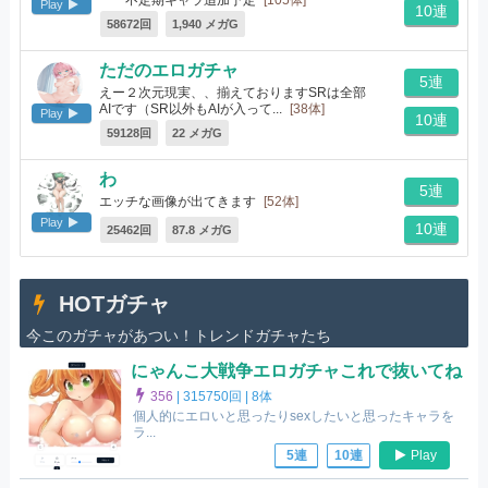
Play
10連
58672回
1,940 メガG
ただのエロガチャ
5連
えー２次元現実、、揃えておりますSRは全部
AIです（SR以外もAIが入って...
[38体]
Play
10連
59128回
22 メガG
わ
5連
エッチな画像が出てきます
[52体]
Play
10連
25462回
87.8 メガG
HOTガチャ
今このガチャがあつい！トレンドガチャたち
にゃんこ大戦争エロガチャこれで抜いてね
356
|
315750回 |
8体
個人的にエロいと思ったりsexしたいと思ったキャラを
ラ...
Play
5連
10連