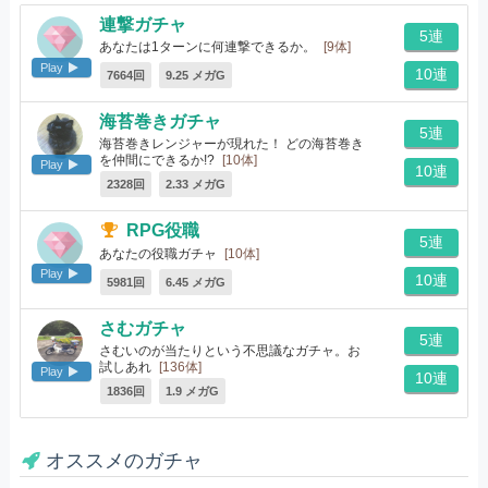
連撃ガチャ
5連
あなたは1ターンに何連撃できるか。
[9体]
Play
10連
7664回
9.25 メガG
海苔巻きガチャ
5連
海苔巻きレンジャーが現れた！ どの海苔巻き
を仲間にできるか!?
[10体]
Play
10連
2328回
2.33 メガG
RPG役職
5連
あなたの役職ガチャ
[10体]
Play
10連
5981回
6.45 メガG
さむガチャ
5連
さむいのが当たりという不思議なガチャ。お
試しあれ
[136体]
Play
10連
1836回
1.9 メガG
オススメのガチャ