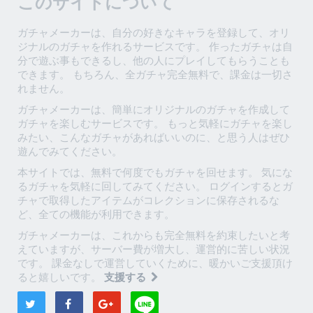
このサイトについて
ガチャメーカーは、自分の好きなキャラを登録して、オリ
ジナルのガチャを作れるサービスです。 作ったガチャは自
分で遊ぶ事もできるし、他の人にプレイしてもらうことも
できます。 もちろん、全ガチャ完全無料で、課金は一切さ
れません。
ガチャメーカーは、簡単にオリジナルのガチャを作成して
ガチャを楽しむサービスです。 もっと気軽にガチャを楽し
みたい、こんなガチャがあればいいのに、と思う人はぜひ
遊んでみてください。
本サイトでは、無料で何度でもガチャを回せます。 気にな
るガチャを気軽に回してみてください。 ログインするとガ
チャで取得したアイテムがコレクションに保存されるな
ど、全ての機能が利用できます。
ガチャメーカーは、これからも完全無料を約束したいと考
えていますが、サーバー費が増大し、運営的に苦しい状況
です。 課金なしで運営していくために、暖かいご支援頂け
ると嬉しいです。
支援する