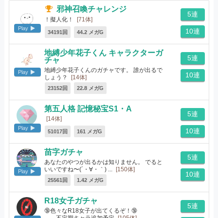
邪神召喚チャレンジ
5連
！擬人化！
[71体]
Play
10連
34191回
44.2 メガG
地縛少年花子くん キャラクターガ
5連
チャ
地縛少年花子くんのガチャです。 誰が出るで
Play
10連
しょう？
[14体]
23152回
22.8 メガG
第五人格 記憶秘宝S1・A
5連
[14体]
Play
10連
51017回
161 メガG
苗字ガチャ
5連
あなたのやつが出るかは知りません。 でると
いいですね〜(´・∀・｀) ...
[150体]
Play
10連
25561回
1.42 メガG
R18女子ガチャ
5連
🔞色々なR18女子が出てくるぞ！🔞
不定期キャラ追加予定
[105体]