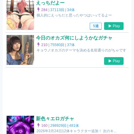
えっちだよー
284
|
37113回 |
34体
個人的にえっちだと思ったやつはいってるよー
Play
5連
今日のオカズ何にしようかなガチャ
210
|
75580回 |
37体
キョウノオカズのテーマを決める名前通りのがちゃです
Play
新色々エロガチャ
160
|
298929回 |
481体
2026年3月24日12体キャラクター追加！ 次のキ...