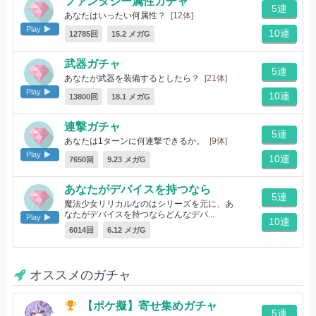
ファンタジー属性ガチャ
5連
あなたはいったい何属性？
[12体]
Play
10連
12785回
15.2 メガG
武器ガチャ
5連
あなたが武器を装備するとしたら？
[21体]
Play
10連
13800回
18.1 メガG
連撃ガチャ
5連
あなたは1ターンに何連撃できるか。
[9体]
Play
10連
7650回
9.23 メガG
あなたがデバイスを持つなら
5連
魔法少女リリカルなのはシリーズを元に、あ
なたがデバイスを持つならどんなデバ...
Play
10連
[10体]
6014回
6.12 メガG
オススメのガチャ
【ポケ擬】寄せ集めガチャ
5連