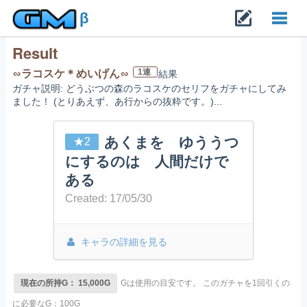
β
Result
Toggl
1連
∽ラコスケ＊めいげん∽
結果
ガチャ説明: どうぶつの森のラコスケのセリフをガチャにしてみ
navig
ました！ (とりあえず、あ行からの抜粋です。)...
あくまを ゆううつ
★2
にするのは 人間だけで
ある
Created: 17/05/30
キャラの詳細を見る
現在の所持G： 15,000G
Gは使用の目安です。
このガチャを1回引くの
に必要なG：100G