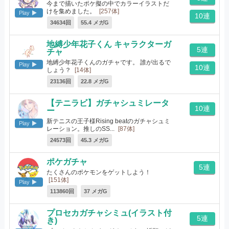
今まで描いたポケ擬の中でカラーイラストだ
けを集めました。
[257体]
Play
10連
34634回
55.4 メガG
地縛少年花子くん キャラクターガ
5連
チャ
地縛少年花子くんのガチャです。 誰が出るで
Play
10連
しょう？
[14体]
23136回
22.8 メガG
【テニラビ】ガチャシュミレータ
10連
ー
新テニスの王子様Rising beatのガチャシュミ
Play
レーション。推しのSS...
[87体]
24573回
45.3 メガG
ポケガチャ
5連
たくさんのポケモンをゲットしよう！
[151体]
Play
113860回
37 メガG
プロセカガチャシミュ(イラスト付
5連
き)