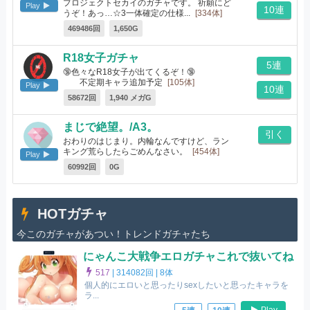
プロジェクトセカイのガチャです。 祈願にど
Play
10連
うぞ！あっ…☆3一体確定の仕様...
[334体]
469486回
1,650G
R18女子ガチャ
5連
🔞色々なR18女子が出てくるぞ！🔞
不定期キャラ追加予定
[105体]
Play
10連
58672回
1,940 メガG
まじで絶望。/A3。
引く
おわりのはじまり。内輪なんですけど、ラン
キング荒らしたらごめんなさい。
[454体]
Play
60992回
0G
HOTガチャ
今このガチャがあつい！トレンドガチャたち
にゃんこ大戦争エロガチャこれで抜いてね
517
|
314082回 |
8体
個人的にエロいと思ったりsexしたいと思ったキャラを
ラ...