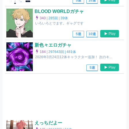
Play
5連
10連
BLOOD WΘRLDガチャ
340
|
285回 |
39体
いろいろとでます。ギャグです
Play
5連
10連
新色々エロガチャ
184
|
297643回 |
481体
2026年3月24日12体キャラクター追加！ 次のキ...
Play
5連
えっちだよー