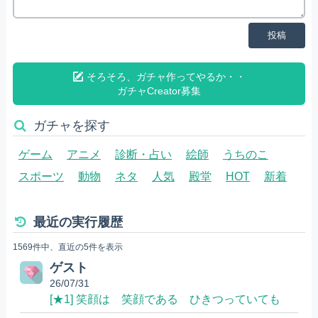
投稿
そろそろ、ガチャ作ってやるか・・
ガチャCreator募集
ガチャを探す
ゲーム
アニメ
診断・占い
絵師
うちのこ
スポーツ
動物
ネタ
人気
殿堂
HOT
新着
最近の実行履歴
1569件中、直近の5件を表示
ゲスト
26/07/31
[★1] 笑顔は 笑顔である ひきつっていても