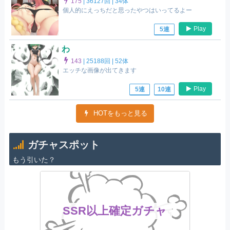
175
|
36127回 |
34体
個人的にえっちだと思ったやつはいってるよー
Play
5連
わ
143
|
25188回 |
52体
エッチな画像が出てきます
Play
5連
10連
HOTをもっと見る
ガチャスポット
もう引いた？
SSR以上確定ガチャ