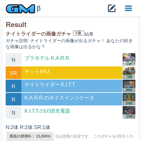
β
Result
Toggl
5連
ナイトライダーの画像ガチャ
結果
ガチャ説明: ナイトライダーの画像が出るガチャ！ あなたの好き
navig
な画像は出るかな？
プラモデル K.A.R.R.
N
詳細
キット&4人
SR
詳細
ナイトライダー K.I.T.T.
R
詳細
K.A.R.R.のボイスインジケータ
R
詳細
K.I.T.T.のUSB充電器
N
詳細
N:2体 R:2体 SR:1体
現在の所持G： 15,000G
Gは使用の目安です。
このガチャを1回引くの