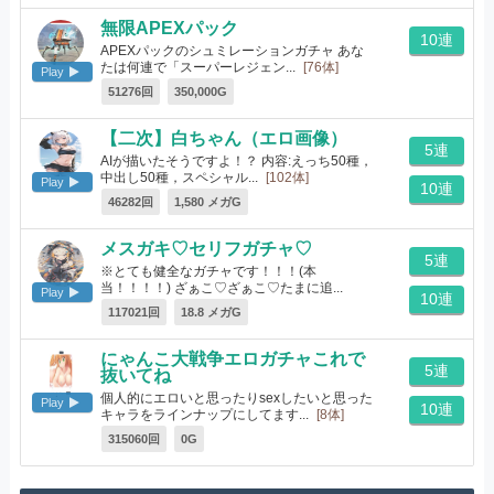
無限APEXパック
10連
APEXパックのシュミレーションガチャ あな
たは何連で「スーパーレジェン...
[76体]
Play
51276回
350,000G
【二次】白ちゃん（エロ画像）
5連
AIが描いたそうですよ！？ 内容:えっち50種，
中出し50種，スペシャル...
[102体]
Play
10連
46282回
1,580 メガG
メスガキ♡セリフガチャ♡
5連
※とても健全なガチャです！！！(本
当！！！！) ざぁこ♡ざぁこ♡たまに追...
Play
10連
[19体]
117021回
18.8 メガG
にゃんこ大戦争エロガチャこれで
5連
抜いてね
個人的にエロいと思ったりsexしたいと思った
Play
10連
キャラをラインナップにしてます...
[8体]
315060回
0G