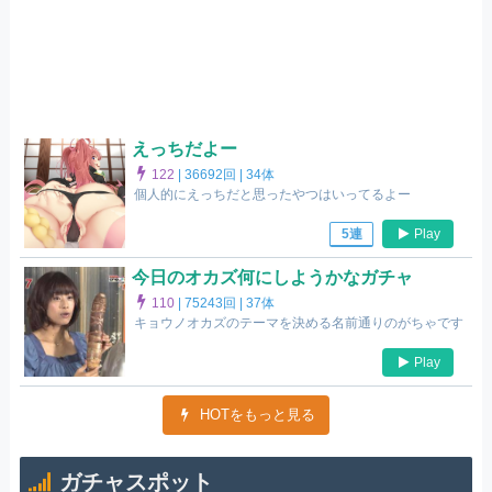
えっちだよー
122
|
36692回 |
34体
個人的にえっちだと思ったやつはいってるよー
Play
5連
今日のオカズ何にしようかなガチャ
110
|
75243回 |
37体
キョウノオカズのテーマを決める名前通りのがちゃです
Play
HOTをもっと見る
ガチャスポット