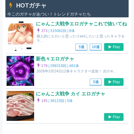
HOTガチャ
今このガチャがあつい！トレンドガチャたち
にゃんこ大戦争エロガチャこれで抜いてね
373
|
315082回 |
8体
個人的にエロいと思ったりsexしたいと思ったキャラを
ラ...
Play
5連
10連
新色々エロガチャ
179
|
298319回 |
481体
2026年3月24日12体キャラクター追加！ 次のキ...
Play
5連
にゃんこ大戦争 カイ エロガチャ
145
|
38123回 |
5体
Play