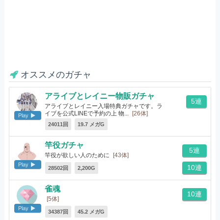
オススメのガチャ
アライブとレイニー物販ガチャ
5連
アライブとレイニー入場特典ガチャです。ラ
イブを公式LINEで予約の上 物...
[26体]
Play
24011回
19.7 メガG
竿役ガチャ
5連
竿役が欲しい人のために
[43体]
Play
10連
28502回
2,200G
雀魂
10連
[5体]
Play
34387回
45.2 メガG