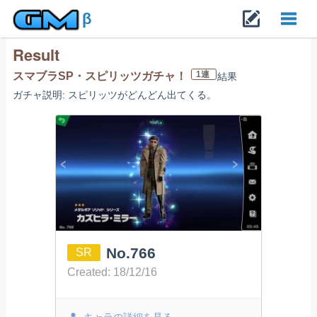
β
Result
Toggl
1連
スマブラSP・スピリッツガチャ！
結果
ガチャ説明: スピリッツがどんどん出てくる。
navig
No.766
SR
Created: 18/12/16