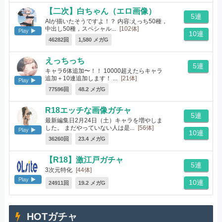
【二次】白ちゃん（エロ画像）
5連
AIが描いたそうですよ！？ 内容:えっち50種，
中出し50種，スペシャル...
[102体]
Play
10連
46282回
1,580 メガG
えっちっち
5連
キャラ6体追加〜！！ 10000超えたらキャラ
追加＋10連追加します！ ...
[21体]
Play
77596回
48.2 メガG
R18エッチな画像ガチャ
5連
最新編集日2月24日（土）キャラを増やしま
した。 まだやっていない人は是...
[56体]
Play
10連
36260回
23.4 メガG
【R18】激江戸ガチャ
5連
3次元特化
[44体]
Play
10連
24911回
19.2 メガG
HOTガチャ