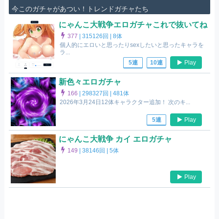
今このガチャがあつい！トレンドガチャたち
にゃんこ大戦争エロガチャこれで抜いてね
377
|
315126回 |
8体
個人的にエロいと思ったりsexしたいと思ったキャラを
ラ...
Play
5連
10連
新色々エロガチャ
166
|
298327回 |
481体
2026年3月24日12体キャラクター追加！ 次のキ...
Play
5連
にゃんこ大戦争 カイ エロガチャ
149
|
38146回 |
5体
Play