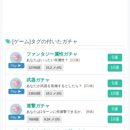
[ゲーム]タグの付いたガチャ
ファンタジー属性ガチャ
5連
あなたはいったい何属性？
[12体]
Play
10連
12795回
15.2 メガG
武器ガチャ
5連
あなたが武器を装備するとしたら？
[21体]
Play
10連
13810回
18.1 メガG
連撃ガチャ
5連
あなたは1ターンに何連撃できるか。
[9体]
Play
10連
7659回
9.24 メガG