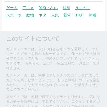
ゲーム
アニメ
診断・占い
絵師
うちのこ
スポーツ
動物
ネタ
人気
殿堂
HOT
新着
このサイトについて
ガチャメーカーは、自分の好きなキャラを登録して、オリ
ジナルのガチャを作れるサービスです。 作ったガチャは自
分で遊ぶ事もできるし、他の人にプレイしてもらうことも
できます。 もちろん、全ガチャ完全無料で、課金は一切さ
れません。
ガチャメーカーは、簡単にオリジナルのガチャを作成して
ガチャを楽しむサービスです。 もっと気軽にガチャを楽し
みたい、こんなガチャがあればいいのに、と思う人はぜひ
遊んでみてください。
本サイトでは、無料で何度でもガチャを回せます。 気にな
るガチャを気軽に回してみてください。 ログインするとガ
チャで取得したアイテムがコレクションに保存されるな