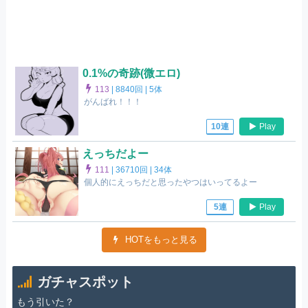
0.1%の奇跡(微エロ)
113
|
8840回 |
5体
がんばれ！！！
Play
10連
えっちだよー
111
|
36710回 |
34体
個人的にえっちだと思ったやつはいってるよー
Play
5連
HOTをもっと見る
ガチャスポット
もう引いた？