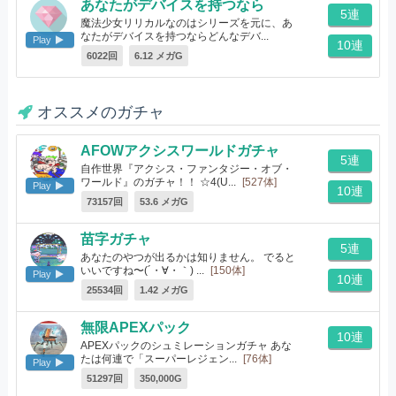
あなたがデバイスを持つなら
5連
魔法少女リリカルなのはシリーズを元に、あ
なたがデバイスを持つならどんなデバ...
Play
10連
[10体]
6022回
6.12 メガG
オススメのガチャ
AFOWアクシスワールドガチャ
5連
自作世界『アクシス・ファンタジー・オブ・
ワールド』のガチャ！！ ☆4(U...
[527体]
Play
10連
73157回
53.6 メガG
苗字ガチャ
5連
あなたのやつが出るかは知りません。 でると
いいですね〜(´・∀・｀) ...
[150体]
Play
10連
25534回
1.42 メガG
無限APEXパック
10連
APEXパックのシュミレーションガチャ あな
たは何連で「スーパーレジェン...
[76体]
Play
51297回
350,000G