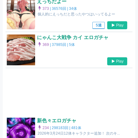
えっちだよー
373
|
36576回 |
34体
個人的にえっちだと思ったやつはいってるよー
Play
5連
にゃんこ大戦争 カイ エロガチャ
369
|
37985回 |
5体
Play
新色々エロガチャ
234
|
298183回 |
481体
2026年3月24日12体キャラクター追加！ 次のキ...