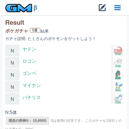
β
Result
Toggl
5連
ポケガチャ
結果
ガチャ説明: たくさんのポケモンをゲットしよう！
navig
ヤドン
N
詳細
ロコン
N
詳細
ゴンベ
N
詳細
マイナン
N
詳細
パチリス
N
詳細
N:5体
現在の所持G： 15,000G
Gは使用の目安です。
このガチャを1回引くの