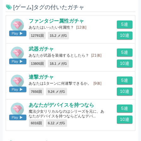
[ゲーム]タグの付いたガチャ
ファンタジー属性ガチャ
5連
あなたはいったい何属性？
[12体]
Play
10連
12791回
15.2 メガG
武器ガチャ
5連
あなたが武器を装備するとしたら？
[21体]
Play
10連
13805回
18.1 メガG
連撃ガチャ
5連
あなたは1ターンに何連撃できるか。
[9体]
Play
10連
7656回
9.24 メガG
あなたがデバイスを持つなら
5連
魔法少女リリカルなのはシリーズを元に、あ
なたがデバイスを持つならどんなデバ...
Play
10連
[10体]
6016回
6.12 メガG