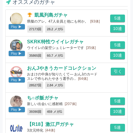
オススメのガチャ
凱風列島ガチャ
5連
県擬のアレ。47人全員と他にも何か。
[93体]
Play
10連
27173回
28.2 メガG
SKRK特性ウイイレガチャ
5連
ウイイレの架空シュミレーターです
[35体]
Play
10連
35865回
60.7 メガG
おんJやきうカードコレクション
引く
おまけの中身が知りたくて― おんJのカード
スレで作られたやきう選手の...
[64体]
Play
28527回
2.84 メガG
ち○ポ飯ガチャ
5連
新しい出会いに感射精
[207体]
Play
10連
39390回
459 メガG
【R18】激江戸ガチャ
5連
3次元特化
[44体]