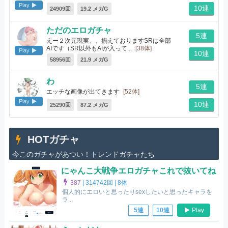
Play
10連
24909回
19.2 メガG
ただのエロガチャ
5連
えー２次元現実、、揃えておりますSRは全部
AIです（SR以外もAIが入って...
[38体]
Play
10連
58956回
21.9 メガG
わ
5連
エッチな画像が出てきます
[52体]
Play
10連
25290回
87.2 メガG
HOTガチャ
今このガチャがあつい！トレンドガチャたち
にゃんこ大戦争エロガチャこれで抜いてね
387
|
314742回 |
8体
個人的にエロいと思ったりsexしたいと思ったキャラを
ラ...
Play
5連
10連