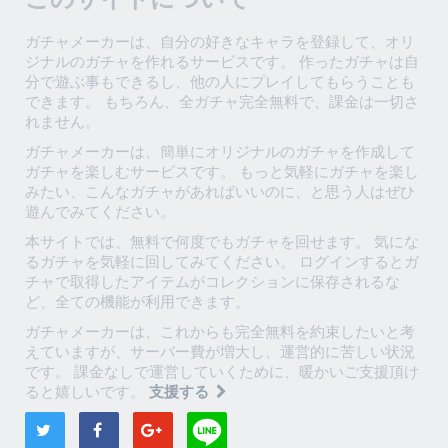
ガチャメーカーは、自分の好きなキャラを登録して、オリ
ジナルのガチャを作れるサービスです。 作ったガチャは自
分で遊ぶ事もできるし、他の人にプレイしてもらうことも
できます。 もちろん、全ガチャ完全無料で、課金は一切さ
れません。
ガチャメーカーは、簡単にオリジナルのガチャを作成して
ガチャを楽しむサービスです。 もっと気軽にガチャを楽し
みたい、こんなガチャがあればいいのに、と思う人はぜひ
遊んでみてください。
本サイトでは、無料で何度でもガチャを回せます。 気にな
るガチャを気軽に回してみてください。 ログインするとガ
チャで取得したアイテムがコレクションに保存されるな
ど、全ての機能が利用できます。
ガチャメーカーは、これからも完全無料を約束したいと考
えていますが、サーバー費が増大し、運営的に苦しい状況
です。 課金なしで運営していくために、暖かいご支援頂け
ると嬉しいです。
支援する