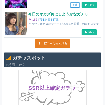
Play
5連
今日のオカズ何にしようかなガチャ
185
|
75134回 |
37体
キョウノオカズのテーマを決める名前通りのがちゃです
Play
HOTをもっと見る
ガチャスポット
もう引いた？
SSR以上確定ガチャ