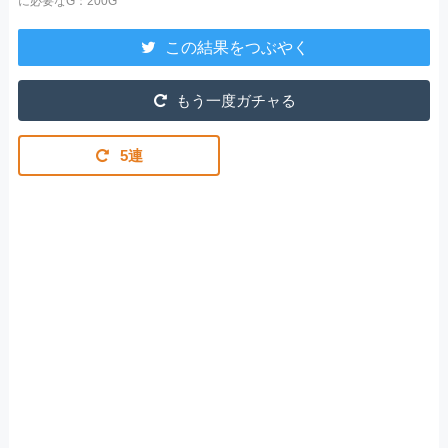
に必要なG：200G
この結果をつぶやく
もう一度ガチャる
5連